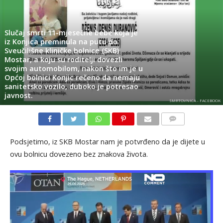
Slučaj smrti 11-mjesečne bebe koja je
iz Konjica preminula na putu do
Sveučilišne kliničke bolnice (SKB)
Mostar, a koju su roditelji dovezli
svojim automobilom, nakon što im je u
Općoj bolnici Konjic rečeno da nemaju
sanitetsko vozilo, duboko je potresao
javnost.
SMRTOVNICA - FACEBOOK
KOMENTARI
Podsjetimo, iz SKB Mostar nam je potvrđeno da je dijete u
ovu bolnicu dovezeno bez znakova života.