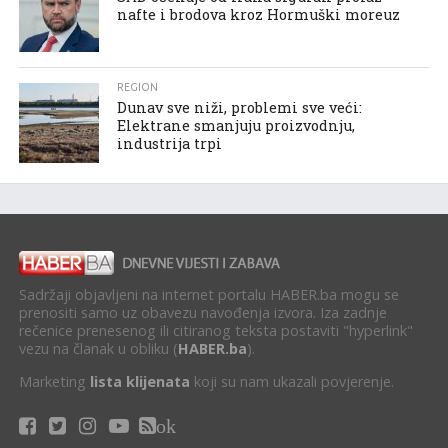
nafte i brodova kroz Hormuški moreuz
REGION
Dunav sve niži, problemi sve veći:
Elektrane smanjuju proizvodnju,
industrija trpi
Sadržaji objavljeni na internet portalu HABER.ba mogu se
prenositi samo uz obavezu navođenja izvora. Iza zadnje
rečenice prenesenog ili citiranog teksta postaviti "hyperlink"
vezu na članak u obliku (
HABER.ba
).
Marketing
lista klijenata
koji su nam ukazali povjerenje.
ok