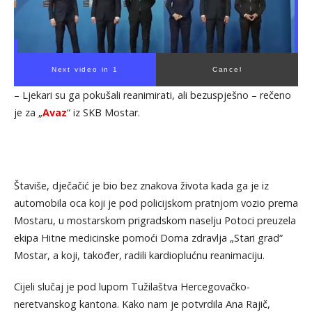
Next video in 1
Cancel
– Ljekari su ga pokušali reanimirati, ali bezuspješno – rečeno
je za „
Avaz
“ iz SKB Mostar.
Štaviše, dječačić je bio bez znakova života kada ga je iz
automobila oca koji je pod policijskom pratnjom vozio prema
Mostaru, u mostarskom prigradskom naselju Potoci preuzela
ekipa Hitne medicinske pomoći Doma zdravlja „Stari grad“
Mostar, a koji, također, radili kardioplućnu reanimaciju.
Cijeli slučaj je pod lupom Tužilaštva Hercegovačko-
neretvanskog kantona. Kako nam je potvrdila Ana Rajič,