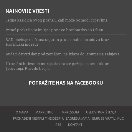
NAJNOVIJE VIJESTI
Jedna kašičica ovog praha u kafi može pomoći crijevima
Izrael prekršio primirje i ponovo bombardovao Liban
SAD očekuje od Irana siguran prolaz nafte i brodova kroz
Hormuški moreuz
Rudari četvrti dan pod zemljom, ne izlaze do ispunjenja zahtjeva
Hronični bolesnici moraju da obrate pažnju na ovo tokom
ljetovanja: Pravilo broj 1.
POTRAŽITE NAS NA FACEBOOKU
O NAMA
MARKETING
IMPRESSUM
USLOVI KORIŠTENJA
PRONAĐENI NESTALI TINEJDŽERI U ZAGREBU: MAJA I EMIR SE VRATILI KUĆI
RSS
KONTAKT