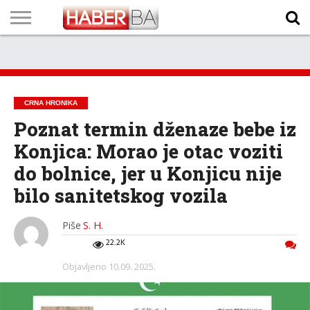
VIJESTI
BIZNIS
SPORT
SHOWBIZ
LIFESTYLE
SCI-
AUTO
ZANIMLJIVOSTI
FOTO
VIDEO
TV
VREMENSKA
STANJE NA
KURSNA
O
MARKETING
IMPRESSUM
KONTAKT
TECH
PROGRAM
PROGNOZA
PUTEVIMA
LISTA
NAMA
CRNA HRONIKA
Poznat termin dženaze bebe iz
Konjica: Morao je otac voziti
do bolnice, jer u Konjicu nije
bilo sanitetskog vozila
Piše
S. H.
22.2K
Objavljeno
10.09. 2025.