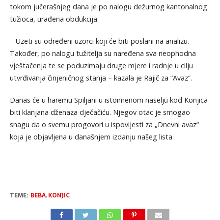
tokom jučerašnjeg dana je po nalogu dežurnog kantonalnog
tužioca, urađena obdukcija.
– Uzeti su određeni uzorci koji će biti poslani na analizu.
Također, po nalogu tužitelja su naređena sva neophodna
vještačenja te se poduzimaju druge mjere i radnje u cilju
utvrđivanja činjeničnog stanja – kazala je Rajič za “Avaz”.
Danas će u haremu Spiljani u istoimenom naselju kod Konjica
biti klanjana dženaza dječačiću. Njegov otac je smogao
snagu da o svemu progovori u ispovijesti za „Dnevni avaz“
koja je objavljena u današnjem izdanju našeg lista.
TEME:
BEBA
,
KONJIC