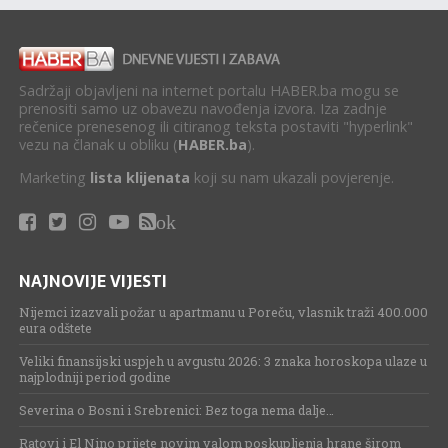
Sadržaji objavljeni na internet portalu HABER.ba mogu se
prenositi samo uz obavezu navođenja izvora. Iza zadnje
rečenice prenesenog ili citiranog teksta postaviti "hyperlink"
vezu na članak u obliku (
HABER.ba
).
Marketing
lista klijenata
koji su nam ukazali povjerenje.
ok
NAJNOVIJE VIJESTI
Nijemci izazvali požar u apartmanu u Poreču, vlasnik traži 400.000
eura odštete
Veliki finansijski uspjeh u avgustu 2026: 3 znaka horoskopa ulaze u
najplodniji period godine
Severina o Bosni i Srebrenici: Bez toga nema dalje…
Ratovi i El Nino prijete novim valom poskupljenja hrane širom