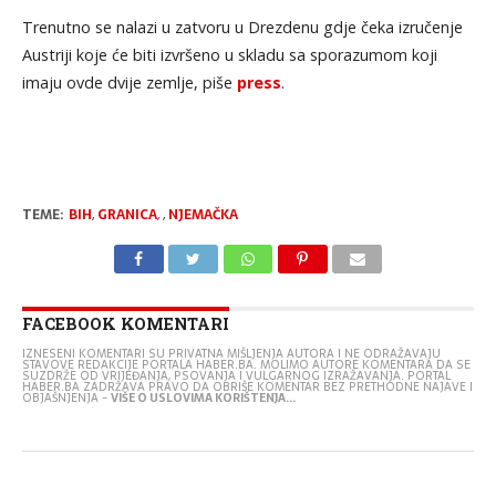
Trenutno se nalazi u zatvoru u Drezdenu gdje čeka izručenje
Austriji koje će biti izvršeno u skladu sa sporazumom koji
imaju ovde dvije zemlje, piše
press
.
TEME:
BIH
,
GRANICA
,
,
NJEMAČKA
FACEBOOK KOMENTARI
IZNESENI KOMENTARI SU PRIVATNA MIŠLJENJA AUTORA I NE ODRAŽAVAJU
STAVOVE REDAKCIJE PORTALA HABER.BA. MOLIMO AUTORE KOMENTARA DA SE
SUZDRŽE OD VRIJEĐANJA, PSOVANJA I VULGARNOG IZRAŽAVANJA. PORTAL
HABER.BA ZADRŽAVA PRAVO DA OBRIŠE KOMENTAR BEZ PRETHODNE NAJAVE I
OBJAŠNJENJA -
VIŠE O USLOVIMA KORIŠTENJA...