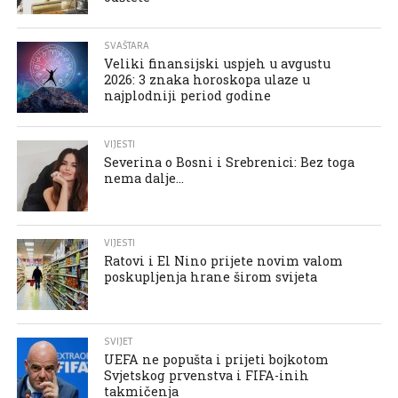
SVAŠTARA
Veliki finansijski uspjeh u avgustu
2026: 3 znaka horoskopa ulaze u
najplodniji period godine
VIJESTI
Severina o Bosni i Srebrenici: Bez toga
nema dalje…
VIJESTI
Ratovi i El Nino prijete novim valom
poskupljenja hrane širom svijeta
SVIJET
UEFA ne popušta i prijeti bojkotom
Svjetskog prvenstva i FIFA-inih
takmičenja