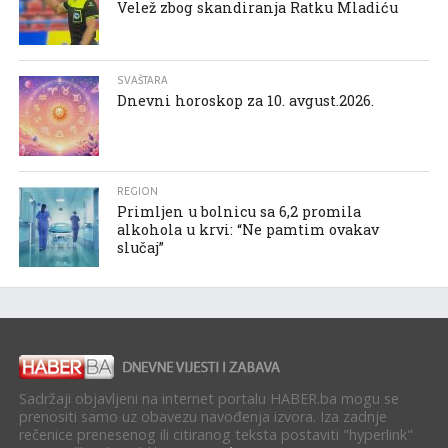
Velež zbog skandiranja Ratku Mladiću
SVAŠTARA
Dnevni horoskop za 10. avgust.2026.
REGION
Primljen u bolnicu sa 6,2 promila
alkohola u krvi: “Ne pamtim ovakav
slučaj”
Sadržaji objavljeni na internet portalu HABER.ba mogu se
prenositi samo uz obavezu navođenja izvora. Iza zadnje
rečenice prenesenog ili citiranog teksta postaviti "hyperlink"