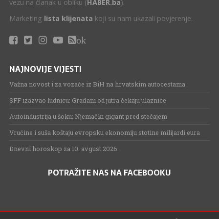
vezu na članak u obliku (
HABER.ba
).
Marketing
lista klijenata
koji su nam ukazali povjerenje.
ok
NAJNOVIJE VIJESTI
Važna novost i za vozače iz BiH na hrvatskim autocestama
SFF izazvao ludnicu: Građani od jutra čekaju ulaznice
Autoindustrija u šoku: Njemački gigant pred stečajem
Vrućine i suša koštaju evropsku ekonomiju stotine milijardi eura
Dnevni horoskop za 10. avgust.2026.
POTRAŽITE NAS NA FACEBOOKU