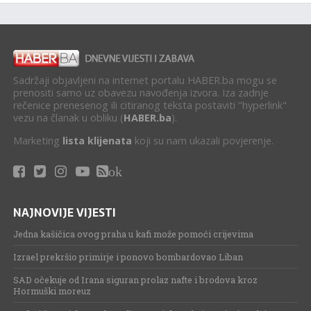
Sadržaji objavljeni na internet portalu HABER.ba mogu se
prenositi samo uz obavezu navođenja izvora. Iza zadnje
rečenice prenesenog ili citiranog teksta postaviti "hyperlink"
vezu na članak u obliku (
HABER.ba
).
Marketing
lista klijenata
koji su nam ukazali povjerenje.
ok
NAJNOVIJE VIJESTI
Jedna kašičica ovog praha u kafi može pomoći crijevima
Izrael prekršio primirje i ponovo bombardovao Liban
SAD očekuje od Irana siguran prolaz nafte i brodova kroz
Hormuški moreuz