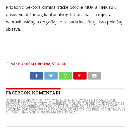
Pripadnici Sektora kriminalističke policije MUP-a HNK su u
prisustvu dežurnog kantonalnog tužioca na licu mjesta
napravili uviđaj, a događaj se za sada kvalifikuje kao pokušaj
ubistva.
TEME:
POKUŠAJ UBISTVA
,
STOLAC
FACEBOOK KOMENTARI
IZNESENI KOMENTARI SU PRIVATNA MIŠLJENJA AUTORA I NE ODRAŽAVAJU
STAVOVE REDAKCIJE PORTALA HABER.BA. MOLIMO AUTORE KOMENTARA DA SE
SUZDRŽE OD VRIJEĐANJA, PSOVANJA I VULGARNOG IZRAŽAVANJA. PORTAL
HABER.BA ZADRŽAVA PRAVO DA OBRIŠE KOMENTAR BEZ PRETHODNE NAJAVE I
OBJAŠNJENJA -
VIŠE O USLOVIMA KORIŠTENJA...