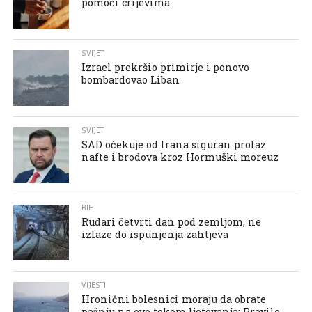
pomoći crijevima
SVIJET
Izrael prekršio primirje i ponovo
bombardovao Liban
SVIJET
SAD očekuje od Irana siguran prolaz
nafte i brodova kroz Hormuški moreuz
BIH
Rudari četvrti dan pod zemljom, ne
izlaze do ispunjenja zahtjeva
VIJESTI
Hronični bolesnici moraju da obrate
pažnju na ovo tokom ljetovanja: Pravilo