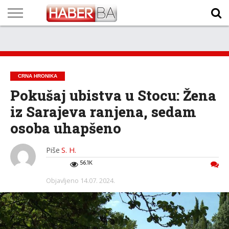
VIJESTI
BIZNIS
SPORT
SHOWBIZ
LIFESTYLE
SCI-
AUTO
ZANIMLJIVOSTI
FOTO
VIDEO
TV
VREMENSKA
STANJE NA
KURSNA
O
MARKETING
IMPRESSUM
KONTAKT
TECH
PROGRAM
PROGNOZA
PUTEVIMA
LISTA
NAMA
CRNA HRONIKA
Pokušaj ubistva u Stocu: Žena
iz Sarajeva ranjena, sedam
osoba uhapšeno
Piše
S. H.
56.1K
Objavljeno
14.07. 2024.