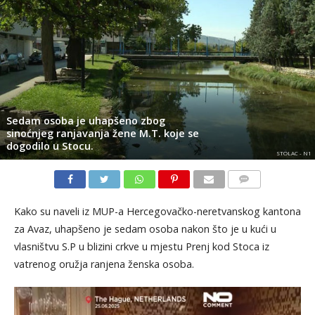
Sedam osoba je uhapšeno zbog
sinoćnjeg ranjavanja žene M.T. koje se
dogodilo u Stocu.
STOLAC - N1
KOMENTARI
Kako su naveli iz MUP-a Hercegovačko-neretvanskog kantona
za Avaz, uhapšeno je sedam osoba nakon što je u kući u
vlasništvu S.P u blizini crkve u mjestu Prenj kod Stoca iz
vatrenog oružja ranjena ženska osoba.