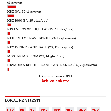
glas/ova)
HDZ
(6%, 50 glas/ova)
HDZ 1990
(3%, 25 glas/ova)
NISAM JOŠ ODLUČILA/O
(2%, 21 glas/ova)
NIJEDNU OD NAVEDENIH
(2%, 17 glas/ova)
NEZAVISNE KANDIDATE
(2%, 15 glas/ova)
MOSTAR MOJ DOM
(2%, 14 glas/ova)
HRVATSKA REPUBLIKANSKA STRANKA
(1%, 7 glas/ova)
Ukupno glasova:
871
Arhiva anketa
LOKALNE VIJESTI
USK
PK
TK
ZDK
BPK
SBK
HNK
ZHK