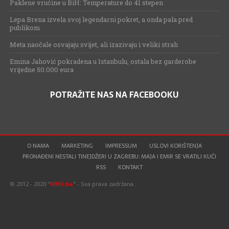
Paklene vrućine u BiH: Temperature do 41 stepen
Lepa Brena izvela svoj legendarni pokret, a onda pala pred
publikom
Meta naočale osvajaju svijet, ali izazivaju i veliki strah
Emina Jahović pokradena u Istanbulu, ostala bez garderobe
vrijedne 50.000 eura
POTRAŽITE NAS NA FACEBOOKU
O NAMA
MARKETING
IMPRESSUM
USLOVI KORIŠTENJA
PRONAĐENI NESTALI TINEJDŽERI U ZAGREBU: MAJA I EMIR SE VRATILI KUĆI
RSS
KONTAKT
© 2012 - 2020 "
NMS.ba
" - Sva prava zadržana.