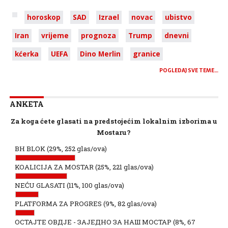
horoskop
SAD
Izrael
novac
ubistvo
Iran
vrijeme
prognoza
Trump
dnevni
kćerka
UEFA
Dino Merlin
granice
POGLEDAJ SVE TEME…
ANKETA
Za koga ćete glasati na predstojećim lokalnim izborima u
Mostaru?
BH BLOK
(29%, 252 glas/ova)
KOALICIJA ZA MOSTAR
(25%, 221 glas/ova)
NEĆU GLASATI
(11%, 100 glas/ova)
PLATFORMA ZA PROGRES
(9%, 82 glas/ova)
ОСТАЈТЕ ОВДЈЕ - ЗАЈЕДНО ЗА НАШ МОСТАР
(8%, 67