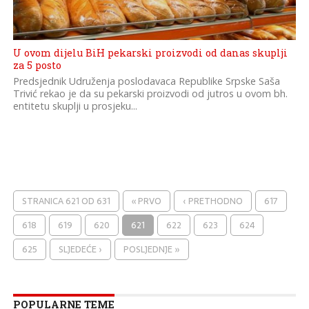
U ovom dijelu BiH pekarski proizvodi od danas skuplji
za 5 posto
Predsjednik Udruženja poslodavaca Republike Srpske Saša
Trivić rekao je da su pekarski proizvodi od jutros u ovom bh.
entitetu skuplji u prosjeku...
STRANICA 621 OD 631
« PRVO
‹ PRETHODNO
617
618
619
620
621
622
623
624
625
SLJEDEĆE ›
POSLJEDNJE »
POPULARNE TEME