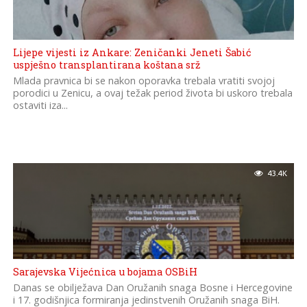
Lijepe vijesti iz Ankare: Zeničanki Jeneti Šabić
uspješno transplantirana koštana srž
Mlada pravnica bi se nakon oporavka trebala vratiti svojoj
porodici u Zenicu, a ovaj težak period života bi uskoro trebala
ostaviti iza...
43.4K
Sarajevska Vijećnica u bojama OSBiH
Danas se obilježava Dan Oružanih snaga Bosne i Hercegovine
i 17. godišnjica formiranja jedinstvenih Oružanih snaga BiH.