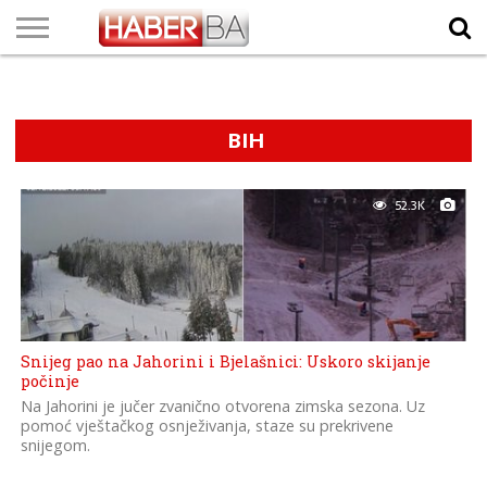
VIJESTI
BIZNIS
SPORT
SHOWBIZ
LIFESTYLE
SCI-
AUTO
ZANIMLJIVOSTI
FOTO
VIDEO
TV
VREMENSKA
STANJE NA
KURSNA
O
MARKETING
IMPRESSUM
KONTAKT
TECH
PROGRAM
PROGNOZA
PUTEVIMA
LISTA
NAMA
BIH
52.3K
Snijeg pao na Jahorini i Bjelašnici: Uskoro skijanje
počinje
Na Jahorini je jučer zvanično otvorena zimska sezona. Uz
pomoć vještačkog osnježivanja, staze su prekrivene
snijegom.