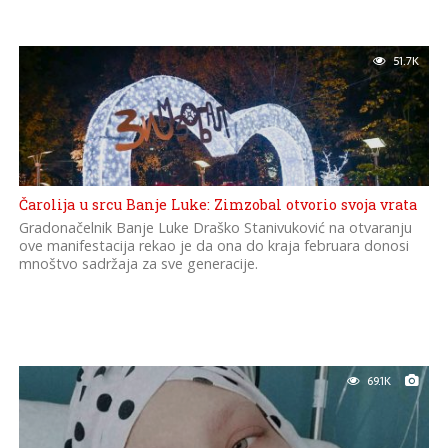
51.7K
Čarolija u srcu Banje Luke: Zimzobal otvorio svoja vrata
Gradonačelnik Banje Luke Draško Stanivuković na otvaranju
ove manifestacija rekao je da ona do kraja februara donosi
mnoštvo sadržaja za sve generacije.
69.1K