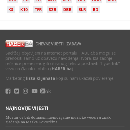
KS
K10
TFR
SZR
DBR
BLR
BD
Sadržaji objavljeni na internet portalu HABER.ba mogu se
prenositi samo uz obavezu navođenja izvora. Iza zadnje
rečenice prenesenog ili citiranog teksta postaviti "hyperlink"
vezu na članak u obliku (
HABER.ba
).
Marketing
lista klijenata
koji su nam ukazali povjerenje.
ok
NAJNOVIJE VIJESTI
Mostar će biti domaćin memorijalne muzičke večeri u znak
sjećanja na Marka Govorčina