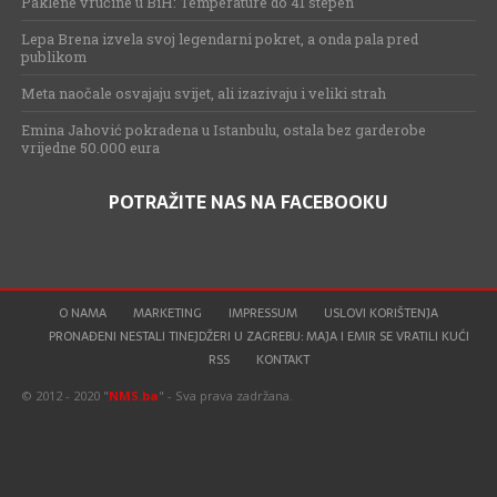
Paklene vrućine u BiH: Temperature do 41 stepen
Lepa Brena izvela svoj legendarni pokret, a onda pala pred
publikom
Meta naočale osvajaju svijet, ali izazivaju i veliki strah
Emina Jahović pokradena u Istanbulu, ostala bez garderobe
vrijedne 50.000 eura
POTRAŽITE NAS NA FACEBOOKU
O NAMA
MARKETING
IMPRESSUM
USLOVI KORIŠTENJA
PRONAĐENI NESTALI TINEJDŽERI U ZAGREBU: MAJA I EMIR SE VRATILI KUĆI
RSS
KONTAKT
© 2012 - 2020 "
NMS.ba
" - Sva prava zadržana.