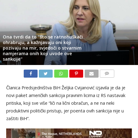
Ona tvrdi da to “što se ratnohuškači
ohrabruju, a kažnjavaju oni koji
pozivaju na mir, svjedoči o stvarnim
namjerama onih koji uvode ove
sankcije”
KOMENTARI
Članica Predsjedništva BiH Željka Cvijanović izjavila je da je
novi paket američkih sankcija pravnim licima iz RS nastavak
pritiska, koji sve više “liči na lični obračun, a ne na neki
produktivni politički pristup, jer poenta ovih sankcija nije u
zaštiti BiH”.