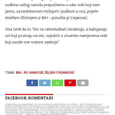
sudbinu našeg naroda prepuštamo u ruke onih koji nam
javno, sa neskrivenom mržnjom i puškom u ruci, prijete
etničkim čišćenjem iz BiH – poručila je Cvijanović.
Ona tvrdi da to “što se ratnohuškači ohrabruju, a kažnjavaju
oni koji pozivaju na mir, svjedoči o stvarnim namjerama onih
koji uvode ove sramne sankcije”.
TEME:
BIH
,
,
RS
,
SANKCIJE
,
ŽELJKA CVIJANOVIĆ
FACEBOOK KOMENTARI
IZNESENI KOMENTARI SU PRIVATNA MIŠLJENJA AUTORA I NE ODRAŽAVAJU
STAVOVE REDAKCIJE PORTALA HABER.BA. MOLIMO AUTORE KOMENTARA DA SE
SUZDRŽE OD VRIJEĐANJA, PSOVANJA I VULGARNOG IZRAŽAVANJA. PORTAL
HABER.BA ZADRŽAVA PRAVO DA OBRIŠE KOMENTAR BEZ PRETHODNE NAJAVE I