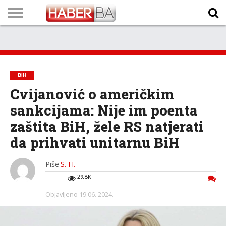
VIJESTI
BIZNIS
SPORT
SHOWBIZ
LIFESTYLE
SCI-
AUTO
ZANIMLJIVOSTI
FOTO
VIDEO
TV
VREMENSKA
STANJE NA
KURSNA
O
MARKETING
IMPRESSUM
KONTAKT
TECH
PROGRAM
PROGNOZA
PUTEVIMA
LISTA
NAMA
BIH
Cvijanović o američkim
sankcijama: Nije im poenta
zaštita BiH, žele RS natjerati
da prihvati unitarnu BiH
Piše
S. H.
29.8K
Objavljeno
19.06. 2024.