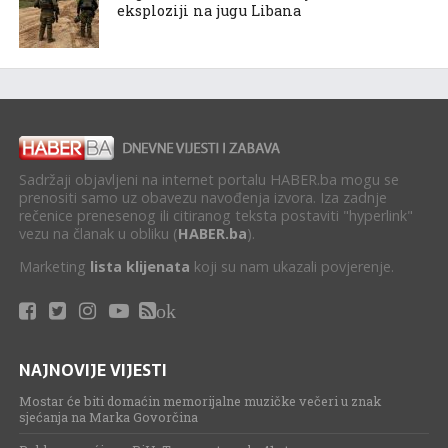
eksploziji na jugu Libana
Sadržaji objavljeni na internet portalu HABER.ba mogu se
prenositi samo uz obavezu navođenja izvora. Iza zadnje
rečenice prenesenog ili citiranog teksta postaviti "hyperlink"
vezu na članak u obliku (
HABER.ba
).
Marketing
lista klijenata
koji su nam ukazali povjerenje.
ok
NAJNOVIJE VIJESTI
Mostar će biti domaćin memorijalne muzičke večeri u znak
sjećanja na Marka Govorčina