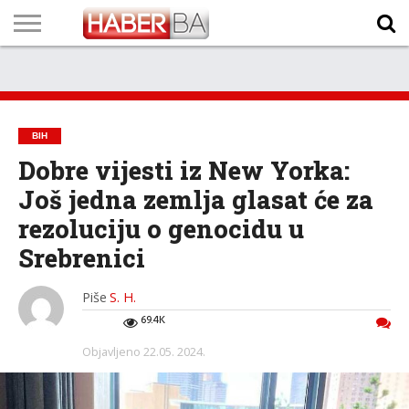
VIJESTI
BIZNIS
SPORT
SHOWBIZ
LIFESTYLE
SCI-
AUTO
ZANIMLJIVOSTI
FOTO
VIDEO
TV
VREMENSKA
STANJE NA
KURSNA
O
MARKETING
IMPRESSUM
KONTAKT
TECH
PROGRAM
PROGNOZA
PUTEVIMA
LISTA
NAMA
BIH
Dobre vijesti iz New Yorka:
Još jedna zemlja glasat će za
rezoluciju o genocidu u
Srebrenici
Piše
S. H.
69.4K
Objavljeno
22.05. 2024.