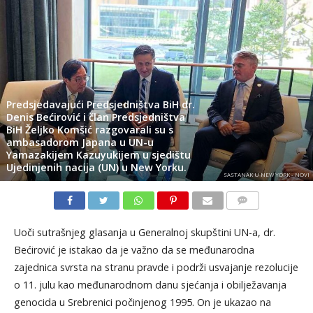
Predsjedavajući Predsjedništva BiH dr.
Denis Bećirović i član Predsjedništva
BiH Željko Komšić razgovarali su s
ambasadorom Japana u UN-u
Yamazakijem Kazuyukijem u sjedištu
Ujedinjenih nacija (UN) u New Yorku.
SASTANAK U NEW YORK - NOVI
KOMENTARI
Uoči sutrašnjeg glasanja u Generalnoj skupštini UN-a, dr.
Bećirović je istakao da je važno da se međunarodna
zajednica svrsta na stranu pravde i podrži usvajanje rezolucije
o 11. julu kao međunarodnom danu sjećanja i obilježavanja
genocida u Srebrenici počinjenog 1995. On je ukazao na