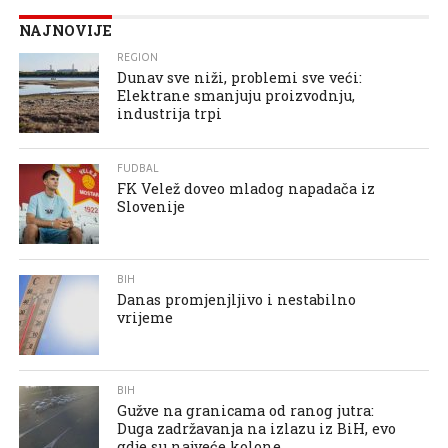
NAJNOVIJE
REGION
Dunav sve niži, problemi sve veći:
Elektrane smanjuju proizvodnju,
industrija trpi
FUDBAL
FK Velež doveo mladog napadača iz
Slovenije
BIH
Danas promjenjljivo i nestabilno
vrijeme
BIH
Gužve na granicama od ranog jutra:
Duga zadržavanja na izlazu iz BiH, evo
gdje su najveće kolone