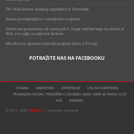
FK Velež doveo mladog napadača iz Slovenije
Danas promjenjljivo i nestabilno vrijeme
Gužve na granicama od ranog jutra: Duga zadržavanja na izlazu iz
BiH, evo gdje su najveće kolone
Moskva se sprema izazvati potpuni haos u Evropi
POTRAŽITE NAS NA FACEBOOKU
O NAMA
MARKETING
IMPRESSUM
USLOVI KORIŠTENJA
PRONAĐENI NESTALI TINEJDŽERI U ZAGREBU: MAJA I EMIR SE VRATILI KUĆI
RSS
KONTAKT
© 2012 - 2020 "
NMS.ba
" - Sva prava zadržana.