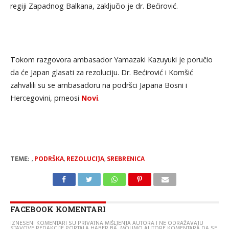
regiji Zapadnog Balkana, zaključio je dr. Bećirović.
Tokom razgovora ambasador Yamazaki Kazuyuki je poručio
da će Japan glasati za rezoluciju. Dr. Bećirović i Komšić
zahvalili su se ambasadoru na podršci Japana Bosni i
Hercegovini, prneosi
Novi
.
TEME:
,
PODRŠKA
,
REZOLUCIJA
,
SREBRENICA
FACEBOOK KOMENTARI
IZNESENI KOMENTARI SU PRIVATNA MIŠLJENJA AUTORA I NE ODRAŽAVAJU
STAVOVE REDAKCIJE PORTALA HABER.BA. MOLIMO AUTORE KOMENTARA DA SE