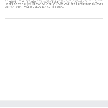
SUZDRŽE OD VRIJEĐANJA, PSOVANJA I VULGARNOG IZRAŽAVANJA. PORTAL
HABER.BA ZADRŽAVA PRAVO DA OBRIŠE KOMENTAR BEZ PRETHODNE NAJAVE I
OBJAŠNJENJA -
VIŠE O USLOVIMA KORIŠTENJA...