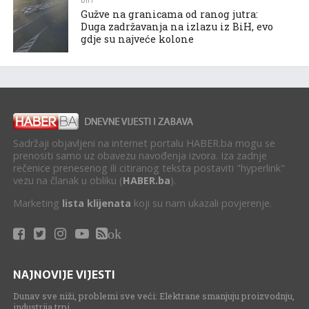
BIH
Gužve na granicama od ranog jutra:
Duga zadržavanja na izlazu iz BiH, evo
gdje su najveće kolone
Sadržaji objavljeni na internet portalu HABER.ba mogu se
prenositi samo uz obavezu navođenja izvora. Iza zadnje
rečenice prenesenog ili citiranog teksta postaviti "hyperlink"
vezu na članak u obliku (
HABER.ba
).
Marketing
lista klijenata
koji su nam ukazali povjerenje.
ok
NAJNOVIJE VIJESTI
Dunav sve niži, problemi sve veći: Elektrane smanjuju proizvodnju,
industrija trpi