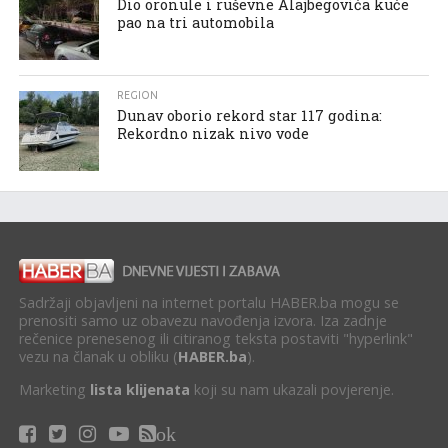
Dio oronule i ruševne Alajbegovića kuće
pao na tri automobila
REGION
Dunav oborio rekord star 117 godina:
Rekordno nizak nivo vode
Sadržaji objavljeni na internet portalu HABER.ba mogu se
prenositi samo uz obavezu navođenja izvora. Iza zadnje
rečenice prenesenog ili citiranog teksta postaviti "hyperlink"
vezu na članak u obliku (
HABER.ba
).
Marketing
lista klijenata
koji su nam ukazali povjerenje.
ok