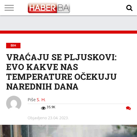
VIJESTI
BIZNIS
SPORT
SHOWBIZ
LIFESTYLE
SCI-
AUTO
ZANIMLJIVOSTI
FOTO
VIDEO
TV
VREMENSKA
STANJE NA
KURSNA
O
MARKETING
IMPRESSUM
KONTAKT
TECH
PROGRAM
PROGNOZA
PUTEVIMA
LISTA
NAMA
BIH
VRAĆAJU SE PLJUSKOVI:
EVO KAKVE NAS
TEMPERATURE OČEKUJU
NAREDNIH DANA
Piše
S. H.
35.9K
Objavljeno
23.04. 2023.