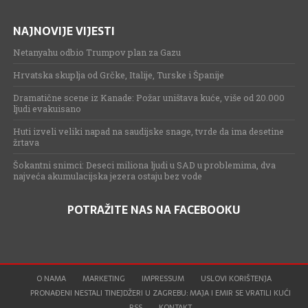
NAJNOVIJE VIJESTI
Netanyahu odbio Trumpov plan za Gazu
Hrvatska skuplja od Grčke, Italije, Turske i Španije
Dramatične scene iz Kanade: Požar uništava kuće, više od 20.000
ljudi evakuisano
Huti izveli veliki napad na saudijske snage, tvrde da ima desetine
žrtava
Šokantni snimci: Deseci miliona ljudi u SAD u problemima, dva
najveća akumulacijska jezera ostaju bez vode
POTRAŽITE NAS NA FACEBOOKU
O NAMA
MARKETING
IMPRESSUM
USLOVI KORIŠTENJA
PRONAĐENI NESTALI TINEJDŽERI U ZAGREBU: MAJA I EMIR SE VRATILI KUĆI
RSS
KONTAKT