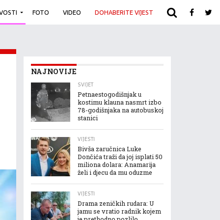
IVOSTI
FOTO
VIDEO
DOHABERITE VIJEST
ARHIVA
NAJNOVIJE
SVIJET
Petnaestogodišnjak u
kostimu klauna nasmrt izbo
78-godišnjaka na autobuskoj
stanici
VIJESTI
Bivša zaručnica Luke
Dončića traži da joj isplati 50
miliona dolara: Anamarija
želi i djecu da mu oduzme
VIJESTI
Drama zeničkih rudara: U
jamu se vratio radnik kojem
je prethodno pozlilo