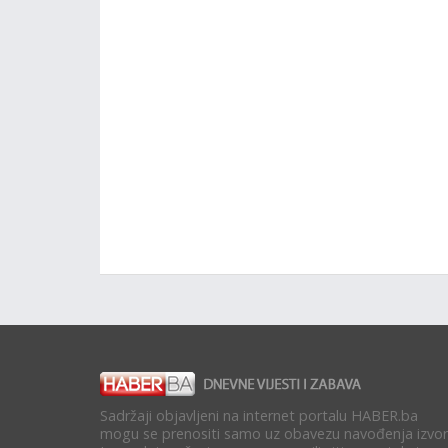
Sadržaji objavljeni na internet portalu HABER.ba
mogu se prenositi samo uz obavezu navođenja izvor