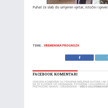
Puhat će slab do umjeren vjetar, istočni i sjeve
TEME:
,
VREMENSKA PROGNOZA
FACEBOOK KOMENTARI
IZNESENI KOMENTARI SU PRIVATNA MIŠLJENJA AUTORA I N
DA SE SUZDRŽE OD VRIJEĐANJA, PSOVANJA I VULGARNOG 
PRETHODNE NAJAVE I OBJAŠNJENJA -
VIŠE O USLOVIMA KORI