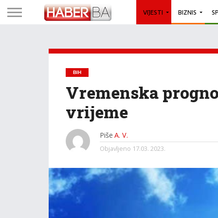
VIJESTI
BIZNIS
S
BIH
Vremenska prognoza
vrijeme
Piše
A. V.
Objavljeno
17.03. 2023.