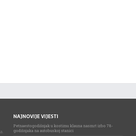
NAJNOVIJE VIJESTI
Petnaestogodišnjak u kostimu klauna nasmrt izbo 78-
godišnjaka na autobuskoj stanici
a.