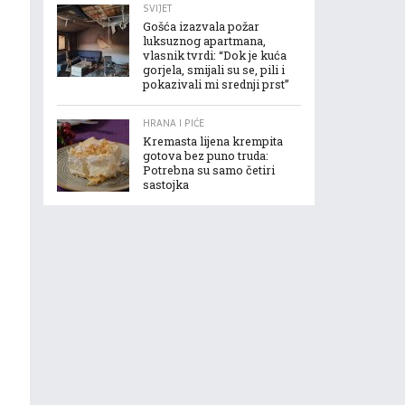
SVIJET
Gošća izazvala požar
luksuznog apartmana,
vlasnik tvrdi: “Dok je kuća
gorjela, smijali su se, pili i
pokazivali mi srednji prst”
HRANA I PIĆE
Kremasta lijena krempita
gotova bez puno truda:
Potrebna su samo četiri
sastojka