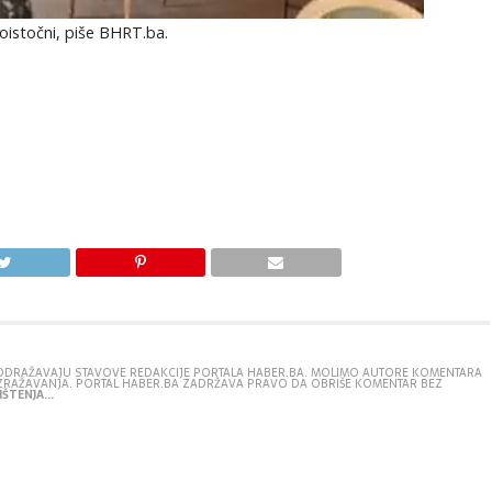
roistočni, piše BHRT.ba.
E ODRAŽAVAJU STAVOVE REDAKCIJE PORTALA HABER.BA. MOLIMO AUTORE KOMENTARA
IZRAŽAVANJA. PORTAL HABER.BA ZADRŽAVA PRAVO DA OBRIŠE KOMENTAR BEZ
ŠTENJA...