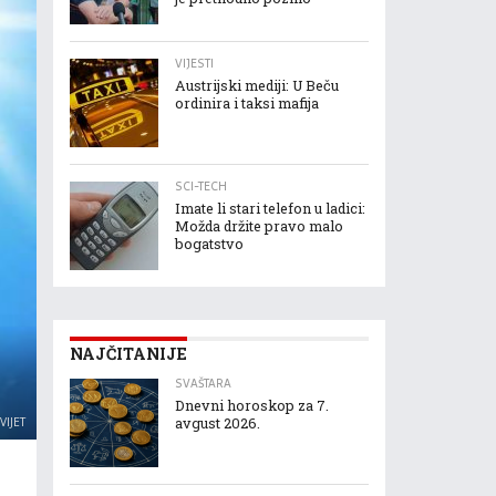
VIJESTI
Austrijski mediji: U Beču
ordinira i taksi mafija
SCI-TECH
Imate li stari telefon u ladici:
Možda držite pravo malo
bogatstvo
NAJČITANIJE
SVAŠTARA
Dnevni horoskop za 7.
VIJET
avgust 2026.