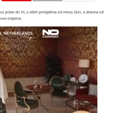
KOMENTARI
us jedan do tri, u višim predjelima od minus šest, a dnevna od
sova stepena.