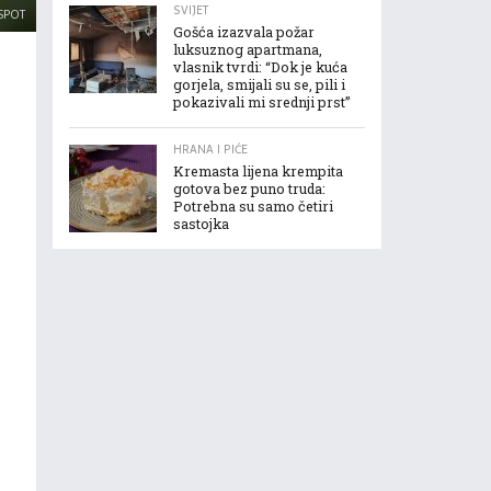
SVIJET
SPOT
Gošća izazvala požar
luksuznog apartmana,
vlasnik tvrdi: “Dok je kuća
gorjela, smijali su se, pili i
pokazivali mi srednji prst”
HRANA I PIĆE
Kremasta lijena krempita
gotova bez puno truda:
Potrebna su samo četiri
sastojka