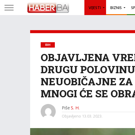
VIJESTI
BIZNIS
S
BIH
OBJAVLJENA VR
DRUGU POLOVINU
NEUOBIČAJNE ZA 
MNOGI ĆE SE OBR
Piše
S. H.
Objavljeno
13.03. 2023.