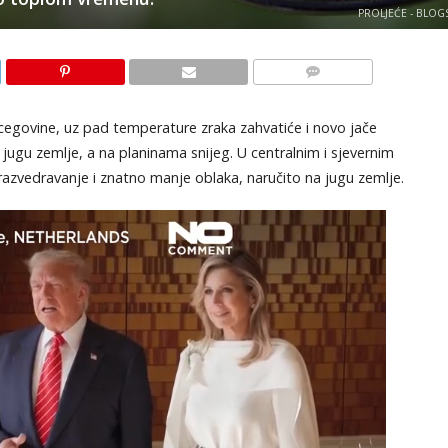
PROLJEĆE - BLOG
KOMENTARI
rcegovine, uz pad temperature zraka zahvatiće i novo jače
jugu zemlje, a na planinama snijeg. U centralnim i sjevernim
razvedravanje i znatno manje oblaka, naručito na jugu zemlje.