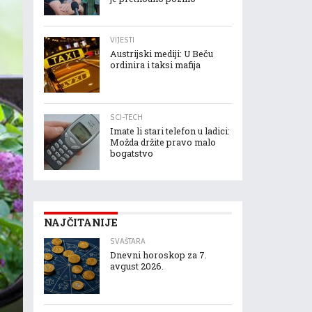
VIJESTI
Austrijski mediji: U Beču
ordinira i taksi mafija
SCI-TECH
Imate li stari telefon u ladici:
Možda držite pravo malo
bogatstvo
NAJČITANIJE
SVAŠTARA
Dnevni horoskop za 7.
avgust 2026.