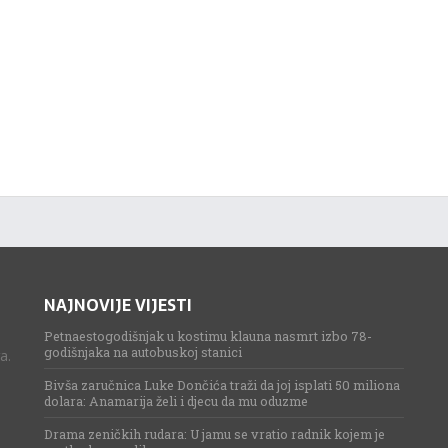
NAJNOVIJE VIJESTI
Petnaestogodišnjak u kostimu klauna nasmrt izbo 78-
godišnjaka na autobuskoj stanici
a.
Bivša zaručnica Luke Dončića traži da joj isplati 50 miliona
dolara: Anamarija želi i djecu da mu oduzme
Drama zeničkih rudara: U jamu se vratio radnik kojem je