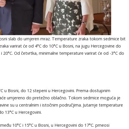
 Bosni slab do umjeren mraz. Temperature zraka tokom sedmice bit
zraka varirat će od 4°C do 10°C u Bosni, na jugu Hercegovine do
i 20°C. Od četvrtka, minimalne temperature varirat će od -3°C do
9°C u Bosni, do 12 stepeni u Hercegovini. Prema dostupnim
vaće umjereno do pretežno oblačno. Tokom sedmice moguća je
davine su u centralnim i istočnim područjima. Jutarnje temperature
do 13°C u Hercegovini.
među 10°C i 15°C u Bosni, u Hercegovini do 17°C. prneosi