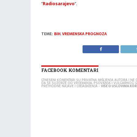
“
Radiosarajevo
“.
TEME:
BIH
,
VREMENSKA PROGNOZA
FACEBOOK KOMENTARI
IZNESENI KOMENTARI SU PRIVATNA MIŠLJENJA AUTORA I N
DA SE SUZDRŽE OD VRIJEĐANJA, PSOVANJA I VULGARNOG 
PRETHODNE NAJAVE I OBJAŠNJENJA -
VIŠE O USLOVIMA KORI