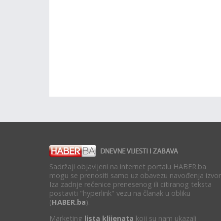
Sadržaji objavljeni na internet portalu HABER.ba
mogu se prenositi samo uz obavezu navođenja izvor
Iza zadnje rečenice prenesenog ili citiranog teksta
postaviti "hyperlink" vezu na članak u obliku
(
HABER.ba
).
Marketing
lista klijenata
koji su nam ukazali