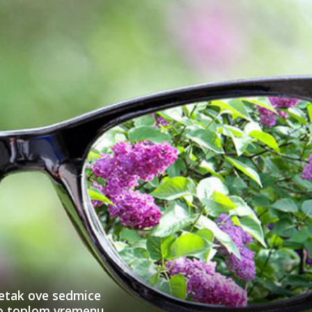
četak ove sedmice
no toplom vremenu.