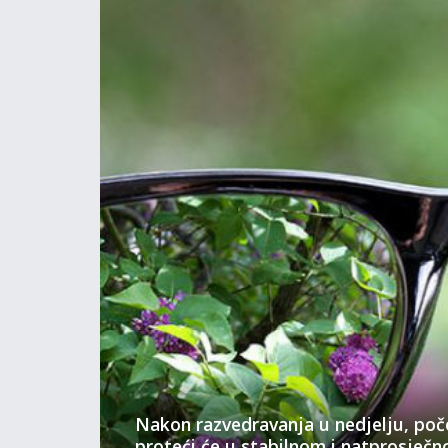
Nakon razvedravanja u nedjelju, po
proteći će u stabilnom i natprosječ