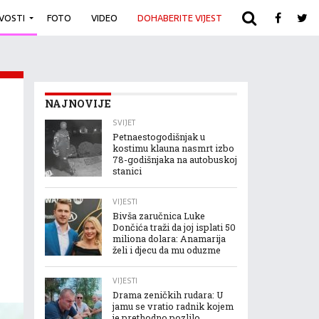
IVOSTI
FOTO
VIDEO
DOHABERITE VIJEST
ARHIVA
NAJNOVIJE
SVIJET
Petnaestogodišnjak u
kostimu klauna nasmrt izbo
78-godišnjaka na autobuskoj
stanici
VIJESTI
Bivša zaručnica Luke
Dončića traži da joj isplati 50
miliona dolara: Anamarija
želi i djecu da mu oduzme
VIJESTI
Drama zeničkih rudara: U
jamu se vratio radnik kojem
je prethodno pozlilo