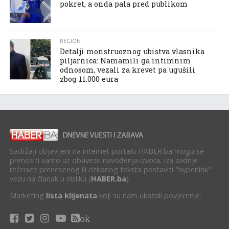
pokret, a onda pala pred publikom
REGION
Detalji monstruoznog ubistva vlasnika
piljarnica: Namamili ga intimnim
odnosom, vezali za krevet pa ugušili
zbog 11.000 eura
Sadržaji objavljeni na internet portalu HABER.ba mogu se
prenositi samo uz obavezu navođenja izvora. Iza zadnje
rečenice prenesenog ili citiranog teksta postaviti "hyperlink"
vezu na članak u obliku (
HABER.ba
).
Marketing
lista klijenata
koji su nam ukazali povjerenje.
ok