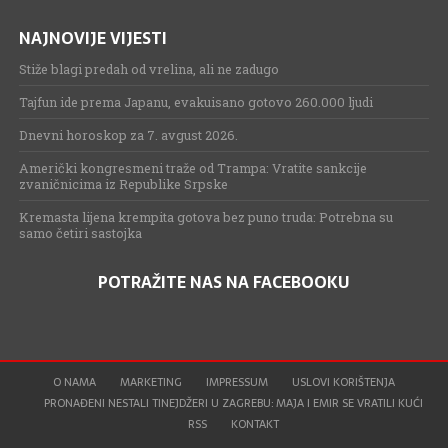
NAJNOVIJE VIJESTI
Stiže blagi predah od vrelina, ali ne zadugo
Tajfun ide prema Japanu, evakuisano gotovo 260.000 ljudi
Dnevni horoskop za 7. avgust 2026.
Američki kongresmeni traže od Trampa: Vratite sankcije
zvaničnicima iz Republike Srpske
Kremasta lijena krempita gotova bez puno truda: Potrebna su
samo četiri sastojka
POTRAŽITE NAS NA FACEBOOKU
O NAMA
MARKETING
IMPRESSUM
USLOVI KORIŠTENJA
PRONAĐENI NESTALI TINEJDŽERI U ZAGREBU: MAJA I EMIR SE VRATILI KUĆI
RSS
KONTAKT