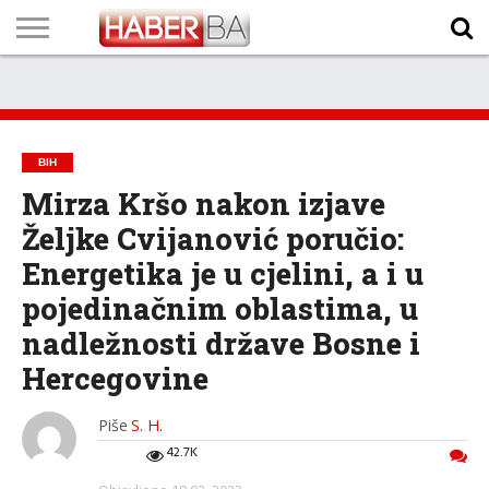
VIJESTI
BIZNIS
SPORT
SHOWBIZ
LIFESTYLE
SCI-
AUTO
ZANIMLJIVOSTI
FOTO
VIDEO
TV
VREMENSKA
STANJE NA
KURSNA
O
MARKETING
IMPRESSUM
KONTAKT
TECH
PROGRAM
PROGNOZA
PUTEVIMA
LISTA
NAMA
BIH
Mirza Kršo nakon izjave
Željke Cvijanović poručio:
Energetika je u cjelini, a i u
pojedinačnim oblastima, u
nadležnosti države Bosne i
Hercegovine
Piše
S. H.
42.7K