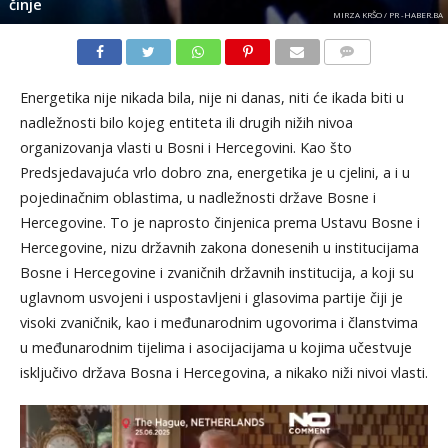
činje
MIRZA KRŠO / PR -HABER.BA
KOMENTARI
Energetika nije nikada bila, nije ni danas, niti će ikada biti u
nadležnosti bilo kojeg entiteta ili drugih nižih nivoa
organizovanja vlasti u Bosni i Hercegovini. Kao što
Predsjedavajuća vrlo dobro zna, energetika je u cjelini, a i u
pojedinačnim oblastima, u nadležnosti države Bosne i
Hercegovine. To je naprosto činjenica prema Ustavu Bosne i
Hercegovine, nizu državnih zakona donesenih u institucijama
Bosne i Hercegovine i zvaničnih državnih institucija, a koji su
uglavnom usvojeni i uspostavljeni i glasovima partije čiji je
visoki zvaničnik, kao i međunarodnim ugovorima i članstvima
u međunarodnim tijelima i asocijacijama u kojima učestvuje
isključivo država Bosna i Hercegovina, a nikako niži nivoi vlasti.