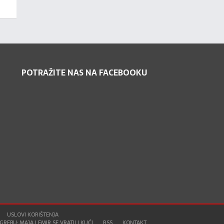
POTRAŽITE NAS NA FACEBOOKU
USLOVI KORIŠTENJA
REBU: MAJA I EMIR SE VRATILI KUĆI
RSS
KONTAKT