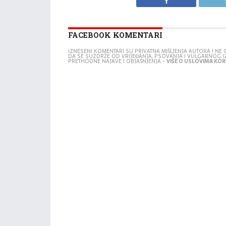
FACEBOOK KOMENTARI
IZNESENI KOMENTARI SU PRIVATNA MIŠLJENJA AUTORA I N
DA SE SUZDRŽE OD VRIJEĐANJA, PSOVANJA I VULGARNOG 
PRETHODNE NAJAVE I OBJAŠNJENJA -
VIŠE O USLOVIMA KORI