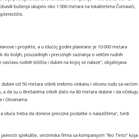
obavili bušenja ukupno oko 1.900 metara na lokalitetima Čumavići,
ptimistični.
lanove i projekte, a u idućoj godini planirano je 10.000 metara
o boljih, pouzadnijih i preciznijih saznanja o veličini rudnih
 i sastavu rudnih ležišta i dubini na kojoj se nalaze”, objašnjava
a dubini od 50 metara otkrili srebrno-cinkanu i olovnu rudu sa većom
a da su u Brežanima otkrili zlato na 80 metara dubine i da očekuju
a i Olovinama.
 a iduća treba da donese precizne podatke o nalazištima”, tvrdi
 u javnosti spekuliše, sestrinska firma sa kompanijom “Rio Tinto” koja