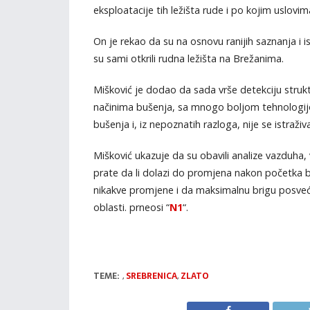
eksploatacije tih ležišta rude i po kojim uslovim
On je rekao da su na osnovu ranijih saznanja i 
su sami otkrili rudna ležišta na Brežanima.
Mišković je dodao da sada vrše detekciju strukture
načinima bušenja, sa mnogo boljom tehnologij
bušenja i, iz nepoznatih razloga, nije se istraživa
Mišković ukazuje da su obavili analize vazduha, 
prate da li dolazi do promjena nakon početka bu
nikakve promjene i da maksimalnu brigu posveću
oblasti. prneosi “
N1
“.
TEME:
,
SREBRENICA
,
ZLATO