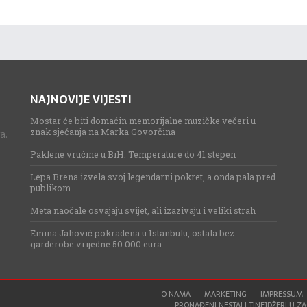
NAJNOVIJE VIJESTI
Mostar će biti domaćin memorijalne muzičke večeri u
znak sjećanja na Marka Govorčina
a.
Paklene vrućine u BiH: Temperature do 41 stepen
Lepa Brena izvela svoj legendarni pokret, a onda pala pred
publikom
Meta naočale osvajaju svijet, ali izazivaju i veliki strah
Emina Jahović pokradena u Istanbulu, ostala bez
garderobe vrijedne 50.000 eura
O NAMA
MARKETING
IMPRESSUM
PRONAĐENI NESTALI TINEJDŽERI U ZAG