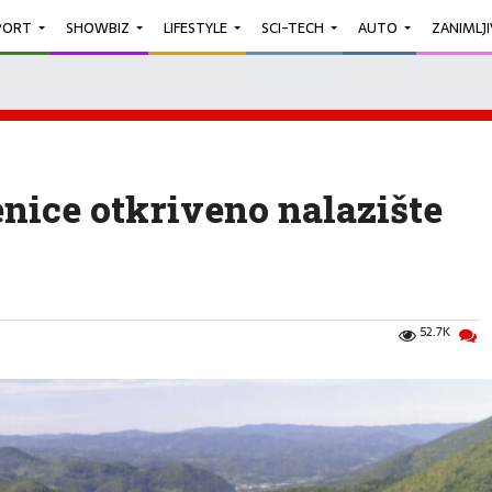
PORT
SHOWBIZ
LIFESTYLE
SCI-TECH
AUTO
ZANIMLJ
nice otkriveno nalazište
52.7K