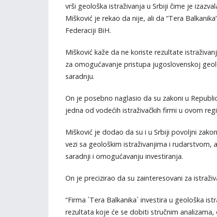
vrši geološka istraživanja u Srbiji čime je iza
Mišković je rekao da nije, ali da “Tera Balkanika”
Federaciji BiH.
Mišković kaže da ne koriste rezultate istraživan
za omogućavanje pristupa jugoslovenskoj geološ
saradnju.
On je posebno naglasio da su zakoni u Republici 
jedna od vodećih istraživačkih firmi u ovom reg
Mišković je dodao da su i u Srbiji povoljni zakon
vezi sa geološkim istraživanjima i rudarstvom, al
saradnji i omogućavanju investiranja.
On je precizirao da su zainteresovani za istraži
“Firma `Tera Balkanika` investira u geološka istr
rezultata koje će se dobiti stručnim analizama, o