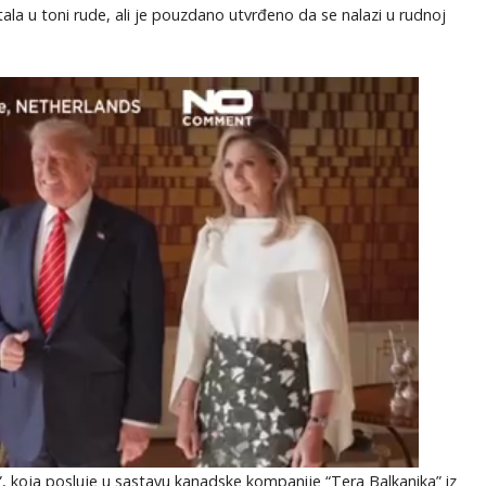
tala u toni rude, ali je pouzdano utvrđeno da se nalazi u rudnoj
”, koja posluje u sastavu kanadske kompanije “Tera Balkanika” iz