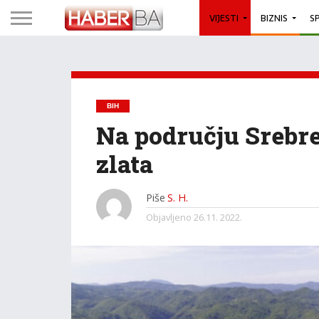
VIJESTI
BIZNIS
S
BIH
Na području Srebre
zlata
Piše
S. H.
Objavljeno
26.11. 2022.