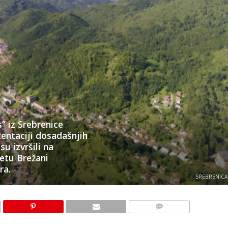
” iz Srebrenice
entaciji dosadašnjih
su izvršili na
tetu Brežani
ra.
SREBRENICA 
KOMENTARI