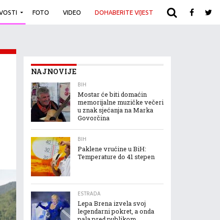
IVOSTI
FOTO
VIDEO
DOHABERITE VIJEST
ARHIVA
NAJNOVIJE
BIH
Mostar će biti domaćin
memorijalne muzičke večeri
u znak sjećanja na Marka
Govorčina
BIH
Paklene vrućine u BiH:
Temperature do 41 stepen
ESTRADA
Lepa Brena izvela svoj
legendarni pokret, a onda
pala pred publikom