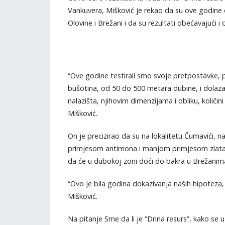
Vankuvera, Mišković je rekao da su ove godine 
Olovine i Brežani i da su rezultati obećavajući i o
“Ove godine testirali smo svoje pretpostavke, p
bušotina, od 50 do 500 metara dubine, i dolazak d
nalazišta, njihovim dimenzijama i obliku, količini
Mišković.
On je precizirao da su na lokalitetu Čumavići, n
primjesom antimona i manjom primjesom zlata, 
da će u dubokoj zoni doći do bakra u Brežanim
“Ovo je bila godina dokazivanja naših hipoteza,
Mišković.
Na pitanje Srne da li je “Drina resurs”, kako se