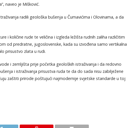
a”, naveo je Mišković.
istraživanja radili geološka bušenja u Čumavićima i Olovinama, a da
 i količine rude te veličina i izgleda ležišta rudnih zaliha različitim
om od predratne, jugoslovenske, kada su izvođena samo vertikalna
lo prisustvo zlata u rudi.
vode i zemljišta prije početka geoloških istraživanja i da redovno
šenja i istraživanja prisustva ruda te da do sada nisu zabilježene
ju zaštiti prirode poštujući najmodernije svjetske standarde u toj