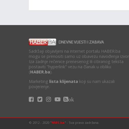
Sadržaji objavljeni na internet portalu HABER.ba
mogu se prenositi samo uz obavezu navođenja izvor
Iza zadnje rečenice prenesenog ili citiranog teksta
postaviti "hyperlink" vezu na članak u obliku
(
HABER.ba
).
Marketing
lista klijenata
koji su nam ukazali
povjerenje.
ok
© 2012 - 2020 "
NMS.ba
" - Sva prava zadržana.