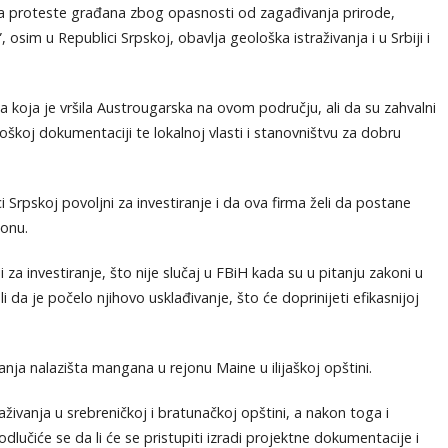
zvala proteste građana zbog opasnosti od zagađivanja prirode,
, osim u Republici Srpskoj, obavlja geološka istraživanja i u Srbiji i
ja koja je vršila Austrougarska na ovom području, ali da su zahvalni
koj dokumentaciji te lokalnoj vlasti i stanovništvu za dobru
Srpskoj povoljni za investiranje i da ova firma želi da postane
ionu.
i za investiranje, što nije slučaj u FBiH kada su u pitanju zakoni u
i da je počelo njihovo usklađivanje, što će doprinijeti efikasnijoj
vanja nalazišta mangana u rejonu Maine u ilijaškoj opštini.
aživanja u srebreničkoj i bratunačkoj opštini, a nakon toga i
dlučiće se da li će se pristupiti izradi projektne dokumentacije i