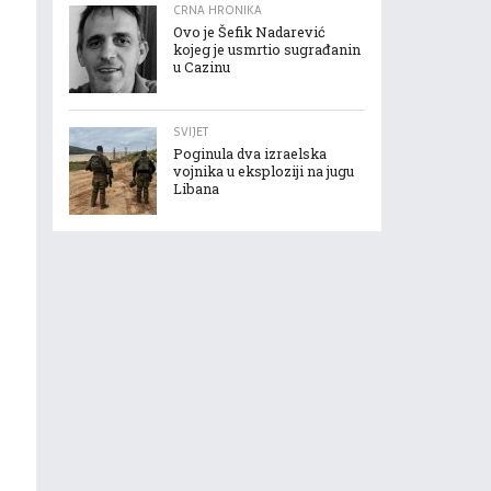
CRNA HRONIKA
Ovo je Šefik Nadarević
kojeg je usmrtio sugrađanin
u Cazinu
SVIJET
Poginula dva izraelska
vojnika u eksploziji na jugu
Libana