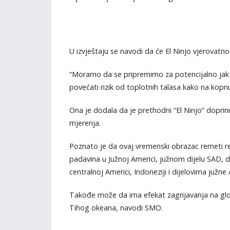
U izvještaju se navodi da će El Ninjo vjerovatn
“Moramo da se pripremimo za potencijalno jak do
povećati rizik od toplotnih talasa kako na kopnu
Ona je dodala da je prethodni “El Ninjo” doprini
mjerenja.
Poznato je da ovaj vremenski obrazac remeti re
padavina u Južnoj Americi, južnom dijelu SAD, dij
centralnoj Americi, Indoneziji i dijelovima južne 
Takođe može da ima efekat zagrijavanja na glob
Tihog okeana, navodi SMO.