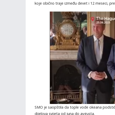
koje obično traje između devet i 12 meseci, pr
SMO je saopštila da tople vode okeana podstiču
dijelova svijeta od juna do avgusta.