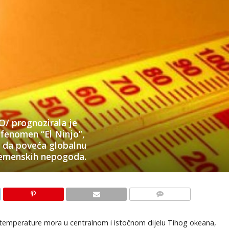
/ prognozirala je
 fenomen “El Ninjo”,
 da poveća globalnu
remenskih nepogoda.
KOMENTARI
ke temperature mora u centralnom i istočnom dijelu Tihog okeana,