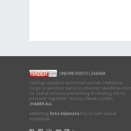
Sadržaji objavljeni na internet portalu HABER.ba
mogu se prenositi samo uz obavezu navođenja izvor
Iza zadnje rečenice prenesenog ili citiranog teksta
postaviti "hyperlink" vezu na članak u obliku
(
HABER.ba
).
Marketing
lista klijenata
koji su nam ukazali
povjerenje.