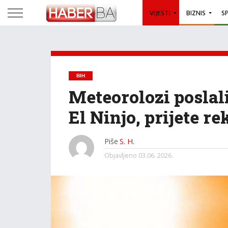
VIJESTI
BIZNIS
S
BIH
Meteorolozi poslal
El Ninjo, prijete r
Piše
S. H.
Objavljeno
03.06. 2026.