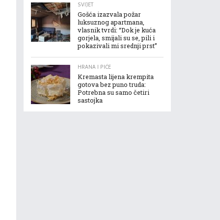
SVIJET
Gošća izazvala požar
luksuznog apartmana,
vlasnik tvrdi: “Dok je kuća
gorjela, smijali su se, pili i
pokazivali mi srednji prst”
HRANA I PIĆE
Kremasta lijena krempita
gotova bez puno truda:
Potrebna su samo četiri
sastojka