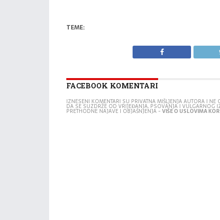
TEME:
FACEBOOK KOMENTARI
IZNESENI KOMENTARI SU PRIVATNA MIŠLJENJA AUTORA I N
DA SE SUZDRŽE OD VRIJEĐANJA, PSOVANJA I VULGARNOG 
PRETHODNE NAJAVE I OBJAŠNJENJA -
VIŠE O USLOVIMA KORI