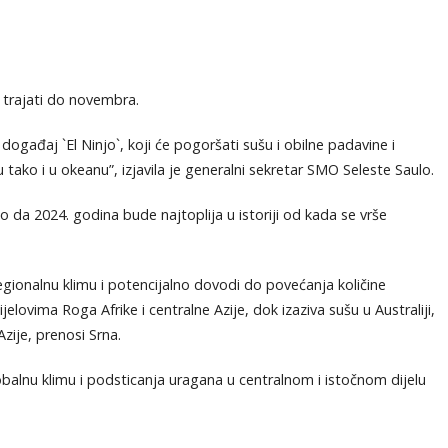
o trajati do novembra.
gađaj `El Ninjo`, koji će pogoršati sušu i obilne padavine i
 tako i u okeanu”, izjavila je generalni sekretar SMO Seleste Saulo.
o da 2024. godina bude najtoplija u istoriji od kada se vrše
gionalnu klimu i potencijalno dovodi do povećanja količine
elovima Roga Afrike i centralne Azije, dok izaziva sušu u Australiji,
Azije, prenosi Srna.
alnu klimu i podsticanja uragana u centralnom i istočnom dijelu