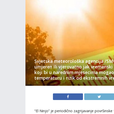
Svjetska meteorološka agencija /SMO
umjeren ili vjerovatno jak vremenski
koji bi u narednim mjesecima mogao
temperaturu i rizik od ekstremnih v
“El Ninjo” je periodično zagrijavanje površins