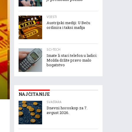
VIJESTI
Austrijski mediji: U Beču
ordinira i taksi mafija
SCI-TECH
Imate li stari telefon u ladici:
Možda držite pravo malo
bogatstvo
NAJČITANIJE
SVAŠTARA
Dnevni horoskop za 7.
avgust 2026.