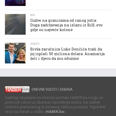
BIH
Gužve na granicama od ranog jutra:
Duga zadržavanja na izlazu iz BiH, evo
gdje su najveće kolone
VIJESTI
Bivša zaručnica Luke Dončića traži da
joj isplati 50 miliona dolara: Anamarija
želi i djecu da mu oduzme
Sadržaji objavljeni na internet portalu HABER.ba mogu se
prenositi samo uz obavezu navođenja izvora. Iza zadnje
rečenice prenesenog ili citiranog teksta postaviti "hyperlink"
vezu na članak u obliku (
HABER.ba
).