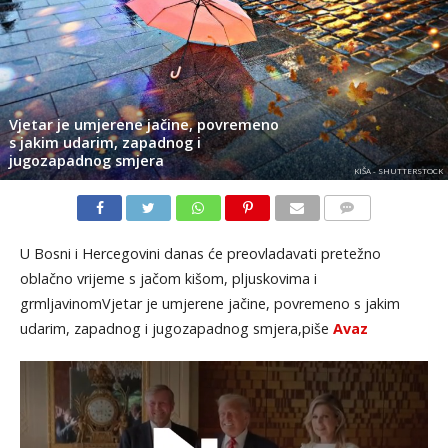
Vjetar je umjerene jačine, povremeno
s jakim udarim, zapadnog i
jugozapadnog smjera
KIŠA - SHUTTERSTOCK
KOMENTARI
U Bosni i Hercegovini danas će preovladavati pretežno
oblačno vrijeme s jačom kišom, pljuskovima i
grmljavinomVjetar je umjerene jačine, povremeno s jakim
udarim, zapadnog i jugozapadnog smjera,piše
Avaz