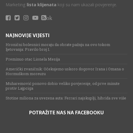
Marketing
lista klijenata
koji su nam ukazali povjerenje.
ok
NAJNOVIJE VIJESTI
Hronični bolesnici moraju da obrate pažnju na ovo tokom
ljetovanja: Pravilo broj 1.
Preminuo otac Lionela Mesija
Američki zvaničnik: Očekujemo uskoro dogovor Irana i Omana o
Hormuškom moreuzu
Muharemović ponovo dobio veliko povjerenje, od prve minute
protiv Lajpciga
Stotine miliona za uvezena auta: Ferrari najskuplji, hibrida sve više
POTRAŽITE NAS NA FACEBOOKU