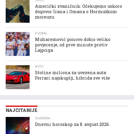
SVIJET
Američki zvaničnik: Očekujemo uskoro
dogovor Irana i Omana o Hormuškom
moreuzu
FUDBAL
Muharemović ponovo dobio veliko
povjerenje, od prve minute protiv
Lajpciga
AUTO
Stotine miliona za uvezena auta:
Ferrari najskuplji, hibrida sve više
NAJČITANIJE
SVAŠTARA
Dnevni horoskop za 8. avgust.2026.