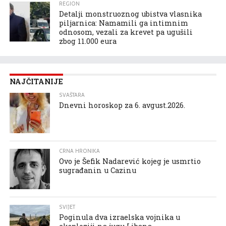
REGION
Detalji monstruoznog ubistva vlasnika
piljarnica: Namamili ga intimnim
odnosom, vezali za krevet pa ugušili
zbog 11.000 eura
NAJČITANIJE
SVAŠTARA
Dnevni horoskop za 6. avgust.2026.
CRNA HRONIKA
Ovo je Šefik Nadarević kojeg je usmrtio
sugrađanin u Cazinu
SVIJET
Poginula dva izraelska vojnika u