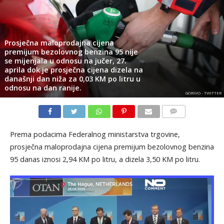
Prosječna maloprodajna cijena
premijum bezolovnog benzina 95 nije
se mijenjala u odnosu na jučer, 27.
aprila dok je prosječna cijena dizela na
današnji dan niža za 0,03 KM po litru u
odnosu na dan ranije.
GORIVO - TWITTER
KOMENTARI
Prema podacima Federalnog ministarstva trgovine,
prosječna maloprodajna cijena premijum bezolovnog benzina
95 danas iznosi 2,94 KM po litru, a dizela 3,50 KM po litru.