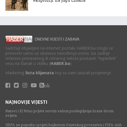
eksploziji na jugu Libana
Sadržaji objavljeni na internet portalu HABER.ba mogu se
prenositi samo uz obavezu navođenja izvora. Iza zadnje
rečenice prenesenog ili citiranog teksta postaviti "hyperlink"
vezu na članak u obliku (
HABER.ba
).
Marketing
lista klijenata
koji su nam ukazali povjerenje.
ok
NAJNOVIJE VIJESTI
Ratovi i El Nino prijete novim valom poskupljenja hrane širom
svijeta
UEFA ne popušta i prijeti bojkotom Svjetskog prvenstva i FIFA-inih