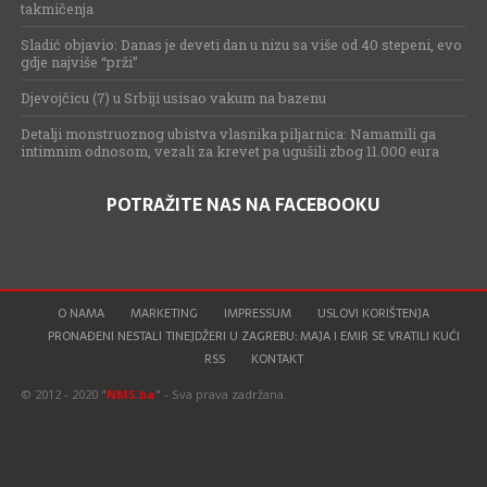
takmičenja
Sladić objavio: Danas je deveti dan u nizu sa više od 40 stepeni, evo
gdje najviše “prži”
Djevojčicu (7) u Srbiji usisao vakum na bazenu
Detalji monstruoznog ubistva vlasnika piljarnica: Namamili ga
intimnim odnosom, vezali za krevet pa ugušili zbog 11.000 eura
POTRAŽITE NAS NA FACEBOOKU
O NAMA
MARKETING
IMPRESSUM
USLOVI KORIŠTENJA
PRONAĐENI NESTALI TINEJDŽERI U ZAGREBU: MAJA I EMIR SE VRATILI KUĆI
RSS
KONTAKT
© 2012 - 2020 "
NMS.ba
" - Sva prava zadržana.