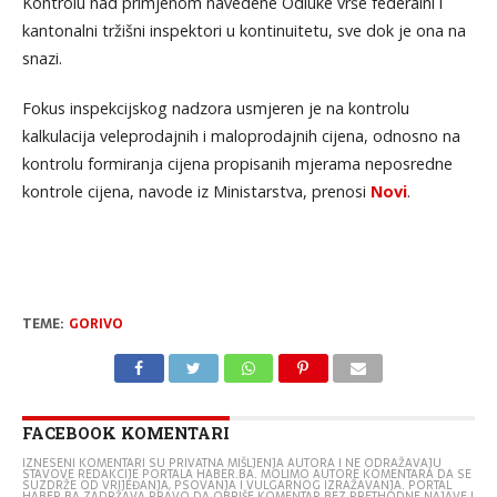
Kontrolu nad primjenom navedene Odluke vrše federalni i
kantonalni tržišni inspektori u kontinuitetu, sve dok je ona na
snazi.
Fokus inspekcijskog nadzora usmjeren je na kontrolu
kalkulacija veleprodajnih i maloprodajnih cijena, odnosno na
kontrolu formiranja cijena propisanih mjerama neposredne
kontrole cijena, navode iz Ministarstva, prenosi
Novi
.
TEME:
GORIVO
FACEBOOK KOMENTARI
IZNESENI KOMENTARI SU PRIVATNA MIŠLJENJA AUTORA I NE ODRAŽAVAJU
STAVOVE REDAKCIJE PORTALA HABER.BA. MOLIMO AUTORE KOMENTARA DA SE
SUZDRŽE OD VRIJEĐANJA, PSOVANJA I VULGARNOG IZRAŽAVANJA. PORTAL
HABER.BA ZADRŽAVA PRAVO DA OBRIŠE KOMENTAR BEZ PRETHODNE NAJAVE I