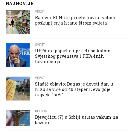
NAJNOVIJE
VIJESTI
Ratovi i El Nino prijete novim valom
poskupljenja hrane širom svijeta
SVIJET
UEFA ne popušta i prijeti bojkotom
Svjetskog prvenstva i FIFA-inih
takmičenja
VIJESTI
Sladić objavio: Danas je deveti dan u
nizu sa više od 40 stepeni, evo gdje
najviše “prži”
REGION
Djevojčicu (7) u Srbiji usisao vakum na
bazenu