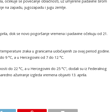
la, očekuje se povećanje oblačnosti, uz umjerene padavine širom
nije na zapadu, jugozapadu i jugu zemlje.
. aprila, dok se novo pogoršanje vremena i padavine očekuju od 21.
emperature zraka u granicama uobičajenih za ovaj period godine.
do 9 °C, a u Hercegovini od 7 do 12 °C.
sti do 22 °C, a u Hercegovini do 25 °C”, dodali su iz Federalnog
edno ažuriranje izgleda vremena objaviti 13. aprila.