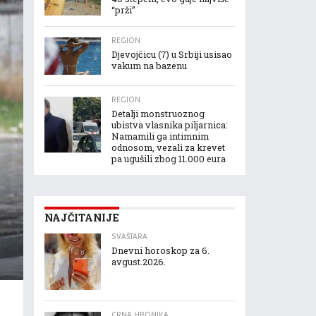
“prži”
REGION
Djevojčicu (7) u Srbiji usisao
vakum na bazenu
REGION
Detalji monstruoznog
ubistva vlasnika piljarnica:
Namamili ga intimnim
odnosom, vezali za krevet
pa ugušili zbog 11.000 eura
NAJČITANIJE
SVAŠTARA
Dnevni horoskop za 6.
avgust.2026.
CRNA HRONIKA