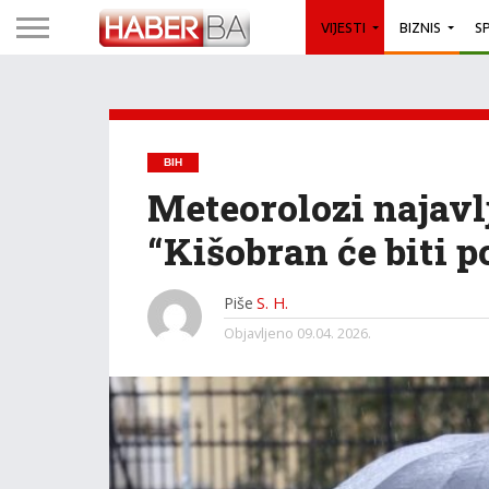
VIJESTI
BIZNIS
S
BIH
Meteorolozi najav
“Kišobran će biti po
Piše
S. H.
Objavljeno
09.04. 2026.