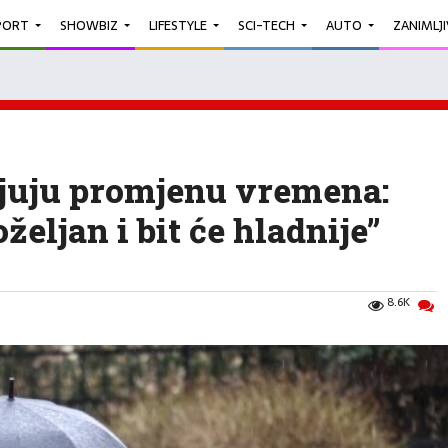
PORT
SHOWBIZ
LIFESTYLE
SCI-TECH
AUTO
ZANIMLJ
ljuju promjenu vremena:
željan i bit će hladnije”
8.6K