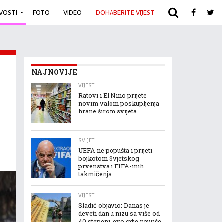
IVOSTI
FOTO
VIDEO
DOHABERITE VIJEST
ARHIVA
NAJNOVIJE
VIJESTI
Ratovi i El Nino prijete
novim valom poskupljenja
hrane širom svijeta
SVIJET
UEFA ne popušta i prijeti
bojkotom Svjetskog
prvenstva i FIFA-inih
takmičenja
VIJESTI
Sladić objavio: Danas je
deveti dan u nizu sa više od
40 stepeni, evo gdje najviše