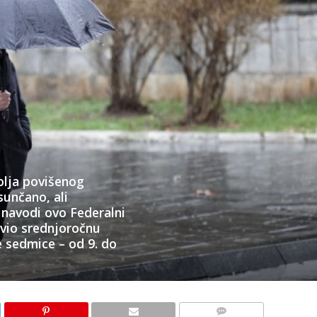
olja povišenog
sunčano, ali
 navodi ovo Federalni
avio srednjoročnu
 sedmice – od 9. do