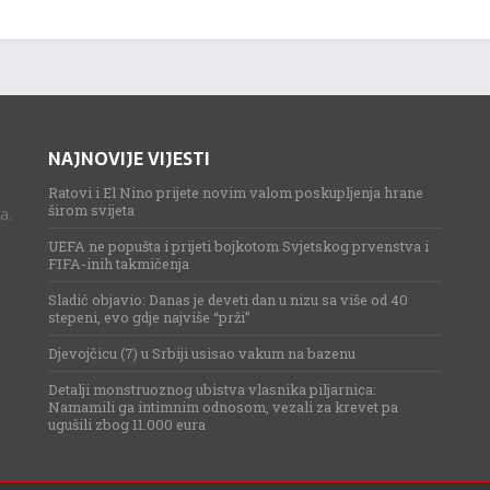
NAJNOVIJE VIJESTI
Ratovi i El Nino prijete novim valom poskupljenja hrane
širom svijeta
a.
UEFA ne popušta i prijeti bojkotom Svjetskog prvenstva i
FIFA-inih takmičenja
Sladić objavio: Danas je deveti dan u nizu sa više od 40
stepeni, evo gdje najviše “prži”
Djevojčicu (7) u Srbiji usisao vakum na bazenu
Detalji monstruoznog ubistva vlasnika piljarnica:
Namamili ga intimnim odnosom, vezali za krevet pa
ugušili zbog 11.000 eura