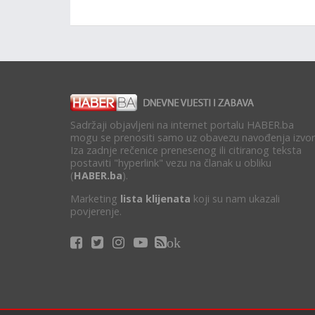
Sadržaji objavljeni na internet portalu HABER.ba
mogu se prenositi samo uz obavezu navođenja izvor
Iza zadnje rečenice prenesenog ili citiranog teksta
postaviti "hyperlink" vezu na članak u obliku
(
HABER.ba
).
Marketing
lista klijenata
koji su nam ukazali
povjerenje.
ok