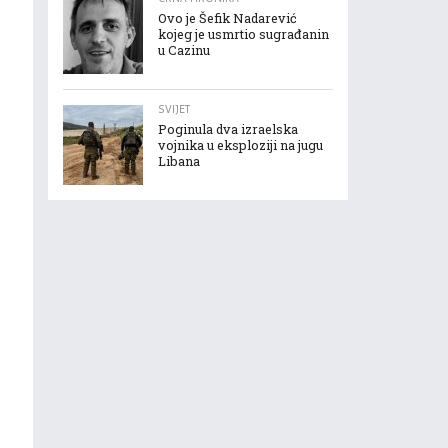
Ovo je Šefik Nadarević
kojeg je usmrtio sugrađanin
u Cazinu
SVIJET
Poginula dva izraelska
vojnika u eksploziji na jugu
Libana