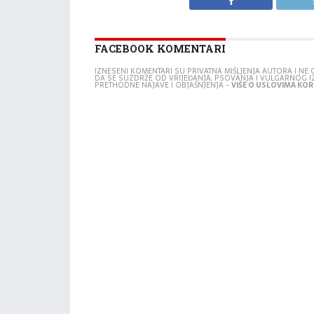
FACEBOOK KOMENTARI
IZNESENI KOMENTARI SU PRIVATNA MIŠLJENJA AUTORA I N
DA SE SUZDRŽE OD VRIJEĐANJA, PSOVANJA I VULGARNOG 
PRETHODNE NAJAVE I OBJAŠNJENJA -
VIŠE O USLOVIMA KORI