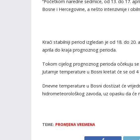
“Početkom naredne sedmice, od 13. do 17. apri
Bosne i Hercegovine, a nešto intenzivnije i obil
Kraći stabilniji period izgledan je od 18. do 20
aprila do kraja prognoznog perioda.
Tokom cijelog prognoznog perioda očekuju se t
Jutarnje temperature u Bosni kretat će se od 4 
Dnevne temperature u Bosni dostizat će vrijedno
hidrometeorološkog zavoda, uz opasku da će nar
TEME:
PROMJENA VREMENA