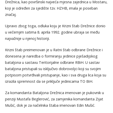
Drežnica, kao površinski najveća mjesna zajednica u Mostaru,
koji je određen za sjedište tzv. HZHB, imala je poseban
značaj.
Upravo zbog toga, odluka koju je Krizni štab Drežnice donio
u večernjim satima 8. aprila 1992. godine ubraja se među
najvažnije u njenoj historiji.
Krizni štab preimenovan je u Ratni štab odbrane Drežnice i
donesena je naredba o formiranju jedinice pješadijskog
bataljona u sastavu Teritorijalne odbrane RBiH. U sastav
bataljona pristupali su isključivo dobrovoljci koji su svojim
potpisom potvrđivali pristupanje, kao i sva druga lica koja su
izrazila spremnost da se priključe jedinicama TO BiH.
Za komandanta Bataljona Drežnica imenovan je pukovnik u
penziji Mustafa Beglerović, za zamjenika komandanta Zijat
Mušić, dok je za načelnika štaba imenovan Edin Mušić.