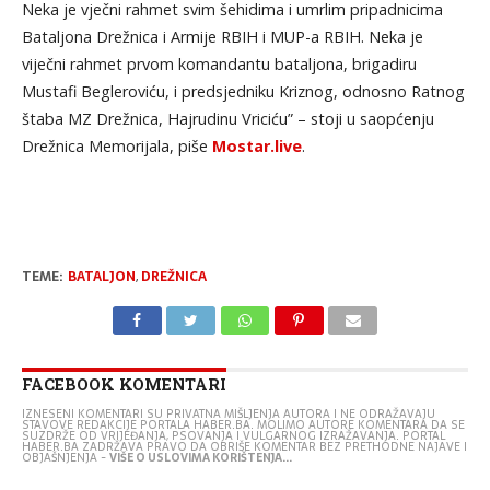
Neka je vječni rahmet svim šehidima i umrlim pripadnicima
Bataljona Drežnica i Armije RBIH i MUP-a RBIH. Neka je
viječni rahmet prvom komandantu bataljona, brigadiru
Mustafi Begleroviću, i predsjedniku Kriznog, odnosno Ratnog
štaba MZ Drežnica, Hajrudinu Vriciću” – stoji u saopćenju
Drežnica Memorijala, piše
Mostar.live
.
TEME:
BATALJON
,
DREŽNICA
FACEBOOK KOMENTARI
IZNESENI KOMENTARI SU PRIVATNA MIŠLJENJA AUTORA I NE ODRAŽAVAJU
STAVOVE REDAKCIJE PORTALA HABER.BA. MOLIMO AUTORE KOMENTARA DA SE
SUZDRŽE OD VRIJEĐANJA, PSOVANJA I VULGARNOG IZRAŽAVANJA. PORTAL
HABER.BA ZADRŽAVA PRAVO DA OBRIŠE KOMENTAR BEZ PRETHODNE NAJAVE I
OBJAŠNJENJA -
VIŠE O USLOVIMA KORIŠTENJA...