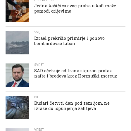
Jedna kašičica ovog praha u kafi može
pomoći crijevima
SVIJET
Izrael prekršio primirje i ponovo
bombardovao Liban
SVIJET
SAD očekuje od Irana siguran prolaz
nafte i brodova kroz Hormuški moreuz
BIH
Rudari četvrti dan pod zemljom, ne
izlaze do ispunjenja zahtjeva
VIJESTI