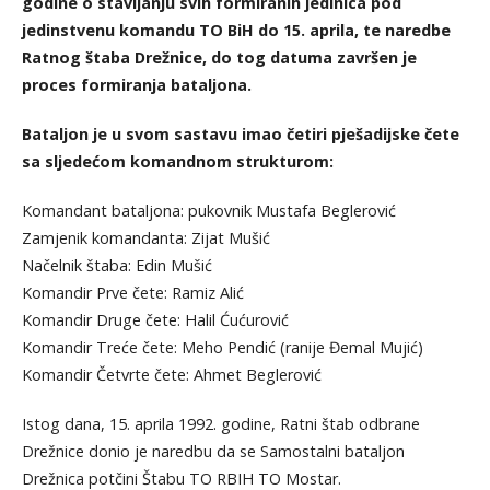
godine o stavljanju svih formiranih jedinica pod
jedinstvenu komandu TO BiH do 15. aprila, te naredbe
Ratnog štaba Drežnice, do tog datuma završen je
proces formiranja bataljona.
Bataljon je u svom sastavu imao četiri pješadijske čete
sa sljedećom komandnom strukturom:
Komandant bataljona: pukovnik Mustafa Beglerović
Zamjenik komandanta: Zijat Mušić
Načelnik štaba: Edin Mušić
Komandir Prve čete: Ramiz Alić
Komandir Druge čete: Halil Ćućurović
Komandir Treće čete: Meho Pendić (ranije Đemal Mujić)
Komandir Četvrte čete: Ahmet Beglerović
Istog dana, 15. aprila 1992. godine, Ratni štab odbrane
Drežnice donio je naredbu da se Samostalni bataljon
Drežnica potčini Štabu TO RBIH TO Mostar.