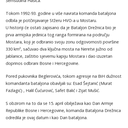
Šemsudina Hasića.
Tokom 1992-93. godine u više navrata komanda bataljona
odbila je potčinjavanje Stžeru HVO-a u Mostaru.
U historiji će ostati zapisano da je Bataljon Drežnica bio je
prva armijska jedinica tog ranga formirana na području
Mostara, koji je odbranio svoju zonu odgovornosti površine
330 km², sačuvao dva ključna mosta na Neretvi južno od
Jablanice, zaštitio sjevernu kapiju Mostara i dao izuzetan
doprinos odbrani Bosne i Hercegovine.
Pored pukovnika Beglerovića, tokom agresije na BiH dužnost
komandanta bataljona obavljali su: Esad Šejtanić (Murat
Fazlagić) , Halil Ćućurović, Safet Balić i Zijat Mušić.
S obzirom na to da se 15. april obilježava kao Dan Armije
Republike Bosne i Hercegovine, komanda Bataljona Drežnica
odredila je ovaj datum i kao Dan bataljona.