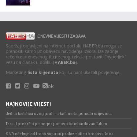
Sadržaji objavljeni na internet portalu HABER.ba mogu se
prenositi samo uz obavezu navođenja izvora. Iza zadnje
rečenice prenesenog ili citiranog teksta postaviti "hyperlink"
vezu na članak u obliku (
HABER.ba
).
Marketing
lista klijenata
koji su nam ukazali povjerenje.
ok
NAJNOVIJE VIJESTI
Jedna kašičica ovog praha u kafi može pomoći crijevima
Izrael prekršio primirje i ponovo bombardovao Liban
SAD očekuje od Irana siguran prolaz nafte i brodova kroz