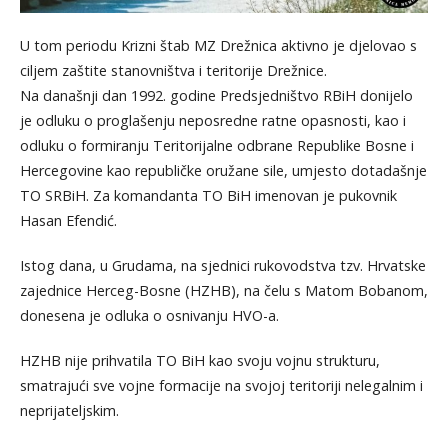
U tom periodu Krizni štab MZ Drežnica aktivno je djelovao s
ciljem zaštite stanovništva i teritorije Drežnice.
Na današnji dan 1992. godine Predsjedništvo RBiH donijelo
je odluku o proglašenju neposredne ratne opasnosti, kao i
odluku o formiranju Teritorijalne odbrane Republike Bosne i
Hercegovine kao republičke oružane sile, umjesto dotadašnje
TO SRBiH. Za komandanta TO BiH imenovan je pukovnik
Hasan Efendić.
Istog dana, u Grudama, na sjednici rukovodstva tzv. Hrvatske
zajednice Herceg-Bosne (HZHB), na čelu s Matom Bobanom,
donesena je odluka o osnivanju HVO-a.
HZHB nije prihvatila TO BiH kao svoju vojnu strukturu,
smatrajući sve vojne formacije na svojoj teritoriji nelegalnim i
neprijateljskim.