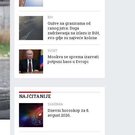
BIH
Gužve na granicama od
ranog jutra: Duga
zadržavanja na izlazu iz BiH,
evo gdje su najveće kolone
SVIJET
Moskva se sprema izazvati
potpuni haos u Evropi
NAJČITANIJE
SVAŠTARA
Dnevni horoskop za 8.
avgust.2026.