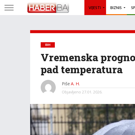
VIJESTI
BIZNIS
S
BIH
Vremenska prognoz
pad temperatura
Piše
A. H.
Objavljeno
27.01. 2026.