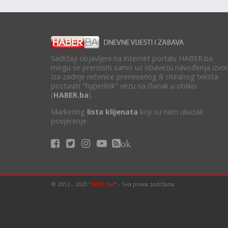
Sadržaji objavljeni na internet portalu HABER.ba
mogu se prenositi samo uz obavezu navođenja izvor
Iza zadnje rečenice prenesenog ili citiranog teksta
postaviti "hyperlink" vezu na članak u obliku
(
HABER.ba
).
Marketing
lista klijenata
koji su nam ukazali
povjerenje.
ok
© 2012 - 2020 "
NMS.ba
" - Sva prava zadržana.