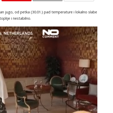
KOMENTARI
čan jugo, od petka (30.01.) pad temperature i lokalno slabe
plije i nestabilno.