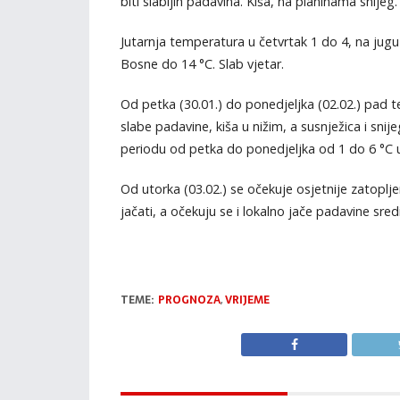
biti slabijih padavina. Kiša, na planinama snijeg.
Jutarnja temperatura u četvrtak 1 do 4, na jug
Bosne do 14 °C. Slab vjetar.
Od petka (30.01.) do ponedjeljka (02.02.) pad
slabe padavine, kiša u nižim, a susnježica i sni
periodu od petka do ponedjeljka od 1 do 6 °C 
Od utorka (03.02.) se očekuje osjetnije zatopljen
jačati, a očekuju se i lokalno jače padavine sr
TEME:
PROGNOZA
,
VRIJEME