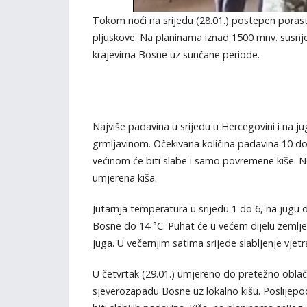
Tokom noći na srijedu (28.01.) postepen porast 
pljuskove. Na planinama iznad 1500 mnv. susnjež
krajevima Bosne uz sunčane periode.
Najviše padavina u srijedu u Hercegovini i na j
grmljavinom. Očekivana količina padavina 10 d
većinom će biti slabe i samo povremene kiše. N
umjerena kiša.
Jutarnja temperatura u srijedu 1 do 6, na jugu
Bosne do 14 °C. Puhat će u većem dijelu zemlje
juga. U večernjim satima srijede slabljenje vjetr
U četvrtak (29.01.) umjereno do pretežno oblač
sjeverozapadu Bosne uz lokalno kišu. Poslijepodn