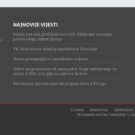
NAJNOVIJE VIJESTI
Dunav sve niži, problemi sve veći: Elektrane smanjuju
proizvodnju, industrija trpi
a.
FK Velež doveo mladog napadača iz Slovenije
Danas promjenjljivo i nestabilno vrijeme
Gužve na granicama od ranog jutra: Duga zadržavanja na
izlazu iz BiH, evo gdje su najveće kolone
Moskva se sprema izazvati potpuni haos u Evropi
O NAMA
MARKETING
IMPRESSUM
PRONAĐENI NESTALI TINEJDŽERI U ZAG