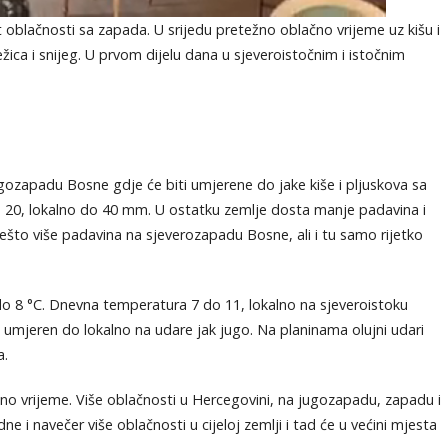
oblačnosti sa zapada. U srijedu pretežno oblačno vrijeme uz kišu i
ica i snijeg. U prvom dijelu dana u sjeveroistočnim i istočnim
ugozapadu Bosne gdje će biti umjerene do jake kiše i pljuskova sa
o 20, lokalno do 40 mm. U ostatku zemlje dosta manje padavina i
ešto više padavina na sjeverozapadu Bosne, ali i tu samo rijetko
 do 8 °C. Dnevna temperatura 7 do 11, lokalno na sjeveroistoku
 umjeren do lokalno na udare jak jugo. Na planinama olujni udari
a.
no vrijeme. Više oblačnosti u Hercegovini, na jugozapadu, zapadu i
e i navečer više oblačnosti u cijeloj zemlji i tad će u većini mjesta