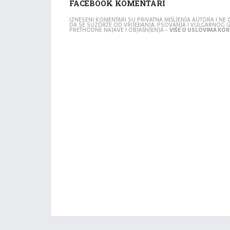
FACEBOOK KOMENTARI
IZNESENI KOMENTARI SU PRIVATNA MIŠLJENJA AUTORA I N
DA SE SUZDRŽE OD VRIJEĐANJA, PSOVANJA I VULGARNOG 
PRETHODNE NAJAVE I OBJAŠNJENJA -
VIŠE O USLOVIMA KORI