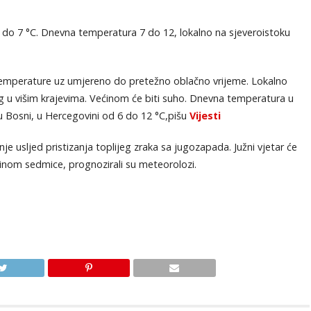
u do 7 °C. Dnevna temperatura 7 do 12, lokalno na sjeveroistoku
 temperature uz umjereno do pretežno oblačno vrijeme. Lokalno
jeg u višim krajevima. Većinom će biti suho. Dnevna temperatura u
u Bosni, u Hercegovini od 6 do 12 °C,pišu
Vijesti
je usljed pristizanja toplijeg zraka sa jugozapada. Južni vjetar će
edinom sedmice, prognozirali su meteorolozi.