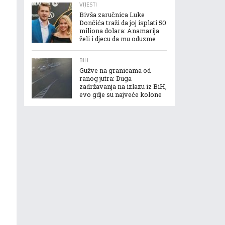
VIJESTI
Bivša zaručnica Luke
Dončića traži da joj isplati 50
miliona dolara: Anamarija
želi i djecu da mu oduzme
BIH
Gužve na granicama od
ranog jutra: Duga
zadržavanja na izlazu iz BiH,
evo gdje su najveće kolone