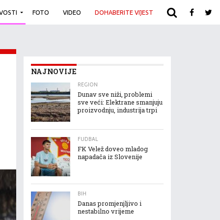
IVOSTI
FOTO
VIDEO
DOHABERITE VIJEST
ARHIVA
NAJNOVIJE
REGION
Dunav sve niži, problemi
sve veći: Elektrane smanjuju
proizvodnju, industrija trpi
FUDBAL
FK Velež doveo mladog
napadača iz Slovenije
BIH
Danas promjenjljivo i
nestabilno vrijeme