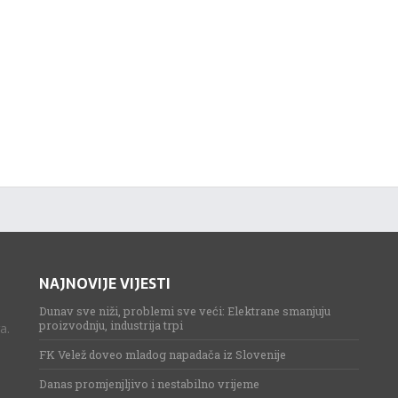
NAJNOVIJE VIJESTI
Dunav sve niži, problemi sve veći: Elektrane smanjuju
proizvodnju, industrija trpi
a.
FK Velež doveo mladog napadača iz Slovenije
Danas promjenjljivo i nestabilno vrijeme