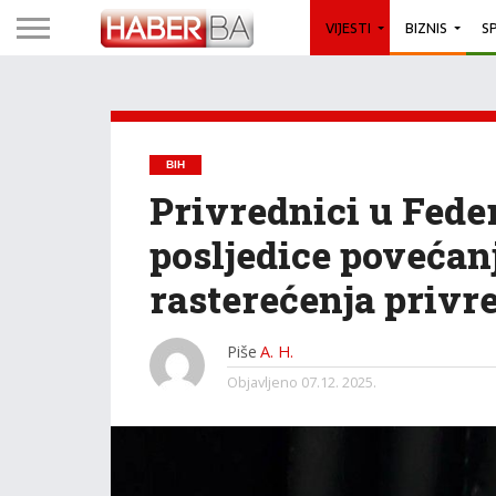
VIJESTI
BIZNIS
S
BIH
Privrednici u Feder
posljedice povećan
rasterećenja privr
Piše
A. H.
Objavljeno
07.12. 2025.