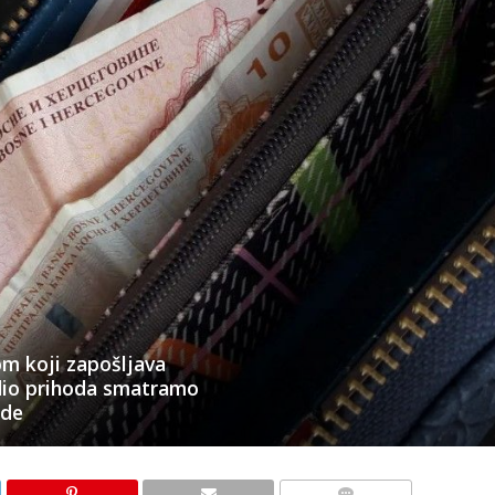
m koji zapošljava
i dio prihoda smatramo
ode