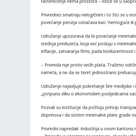
rasterećenje nema prostora – ističe se u saopć
Privrednici smatraju nelogičnim i to što se u i
povećanje penzija označava kao “nemoguće ili 
Udruženje upozorava da bi povećanje minimalne
srednja preduzeća, koja već posluju s minimal
inflacije, zatvaranja firmi, pada konkurentnosti 
– Privreda nije protiv većih plata. Tražimo od
nameta, a ne da se teret jednostrano prebacuje 
Udruženje najavljuje pokretanje šire medijske i
„potpunu sliku o ekonomskim posljedicama sad
Pozvali su institucije da poštuju princip transp
doprinosa i da sistem minimalne plate grade na o
Privredni napredak: Industrija u ovom kantonu 