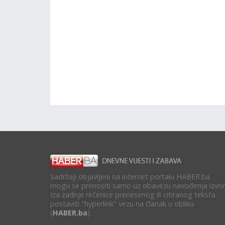
Sadržaji objavljeni na internet portalu HABER.ba
mogu se prenositi samo uz obavezu navođenja izvor
Iza zadnje rečenice prenesenog ili citiranog teksta
postaviti "hyperlink" vezu na članak u obliku
(
HABER.ba
).