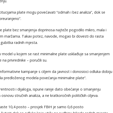
enju.
nstitucijama plate mogu povećavati “odmah i bez analiza”, dok se
preuranjeno”.
 plate bez smanjenja doprinosa najteže pogodilo mikro, mala i
nim maržama. Takav potez, navode, mogao bi dovesti do rasta
i gubitka radnih mjesta.
rživ model u kojem se rast minimalne plate usklađuje sa smanjenjem
na privrednike – poručili su.
 informativne kampanje s ciljem da javnost i donosioci odluka dobiju
a predloženog modela povećanja minimalne plate“.
arentnosti i dijaloga, ispune ranije dato obećanje o smanjenju
snovu stručnih analiza, a ne kratkoročnih političkih ciljeva.
raste 10,4 posto – prosjek FBiH je samo 0,6 posto