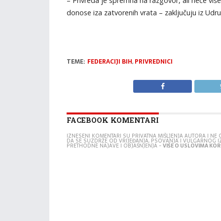
– Privreda je spremna na razgovor, ali neće više
donose iza zatvorenih vrata – zaključuju iz Udru
TEME:
FEDERACIJI BIH
,
PRIVREDNICI
FACEBOOK KOMENTARI
IZNESENI KOMENTARI SU PRIVATNA MIŠLJENJA AUTORA I N
DA SE SUZDRŽE OD VRIJEĐANJA, PSOVANJA I VULGARNOG 
PRETHODNE NAJAVE I OBJAŠNJENJA -
VIŠE O USLOVIMA KORI