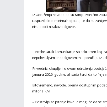
Iz Udruženja navode da su ranije zvanično zatraž
raspravljalo o minimalnoj plati, te da su zahtj
nisu dobili nikakav odgovor.
– Nedostatak komunikacije sa sektorom koji zap
neprihvatljivim i neodgovornim – poručuju iz ud
Privrednici okupljeni u ovom udruženju podsjeć
januara 2026. godine, ali sada tvrdi da to “ni
Istovremeno, navode, prema dostupnim podacim
miliona KM.
– Postavlja se pitanje kako je moguće da se sr