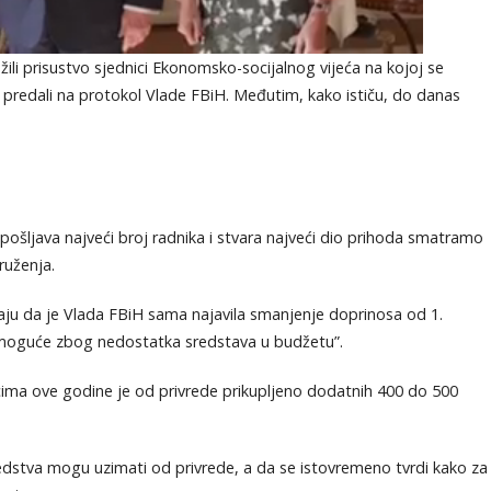
ili prisustvo sjednici Ekonomsko-socijalnog vijeća na kojoj se
ev predali na protokol Vlade FBiH. Međutim, kako ističu, do danas
ošljava najveći broj radnika i stvara najveći dio prihoda smatramo
ruženja.
aju da je Vlada FBiH sama najavila smanjenje doprinosa od 1.
je moguće zbog nedostatka sredstava u budžetu”.
a ove godine je od privrede prikupljeno dodatnih 400 do 500
edstva mogu uzimati od privrede, a da se istovremeno tvrdi kako za