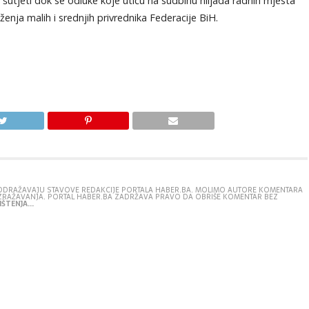
 šutjeti dok se odluke koje utiču na sudbinu hiljada radnih mjesta
ženja malih i srednjih privrednika Federacije BiH.
E ODRAŽAVAJU STAVOVE REDAKCIJE PORTALA HABER.BA. MOLIMO AUTORE KOMENTARA
IZRAŽAVANJA. PORTAL HABER.BA ZADRŽAVA PRAVO DA OBRIŠE KOMENTAR BEZ
ŠTENJA...