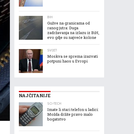
BIH
Gužve na granicama od
ranog jutra: Duga
zadržavanja na izlazu iz BiH,
evo gdje su najveće kolone
SVIJET
Moskva se sprema izazvati
potpuni haos u Evropi
NAJČITANIJE
SCI-TECH
Imate li stari telefon u ladici:
Možda držite pravo malo
bogatstvo