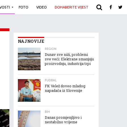
IVOSTI
FOTO
VIDEO
DOHABERITE VIJEST
ARHIVA
NAJNOVIJE
REGION
Dunav sve niži, problemi
sve veći: Elektrane smanjuju
proizvodnju, industrija trpi
FUDBAL
FK Velež doveo mladog
napadača iz Slovenije
BIH
Danas promjenjljivo i
nestabilno vrijeme