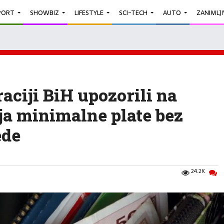
PORT
SHOWBIZ
LIFESTYLE
SCI-TECH
AUTO
ZANIMLJ
aciji BiH upozorili na
ja minimalne plate bez
ede
24.2K