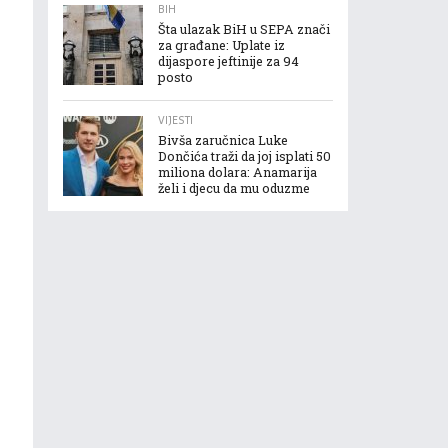
BIH
Šta ulazak BiH u SEPA znači
za građane: Uplate iz
dijaspore jeftinije za 94
posto
VIJESTI
Bivša zaručnica Luke
Dončića traži da joj isplati 50
miliona dolara: Anamarija
želi i djecu da mu oduzme