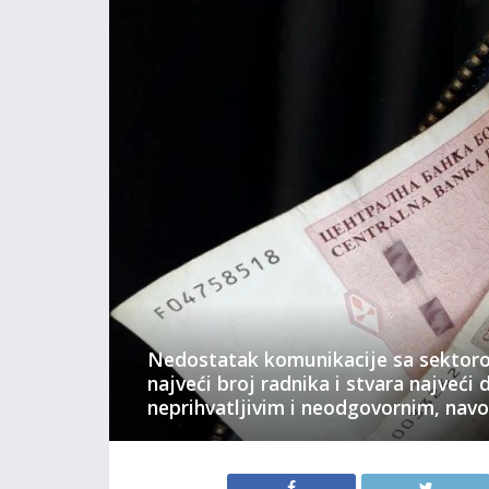
Nedostatak komunikacije sa sektoro
najveći broj radnika i stvara najveć
neprihvatljivim i neodgovornim, nav