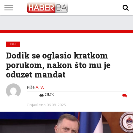
VIJESTI
BIZNIS
SPORT
SHOWBIZ
LIFESTYLE
SCI-
AUTO
ZANIMLJIVOSTI
FOTO
VIDEO
TV
VREMENSKA
STANJE NA
KURSNA
O
MARKETING
IMPRESSUM
KONTAKT
TECH
PROGRAM
PROGNOZA
PUTEVIMA
LISTA
NAMA
BIH
Dodik se oglasio kratkom
porukom, nakon što mu je
oduzet mandat
Piše
A. V.
211.7K
Objavljeno
06.08. 2025.