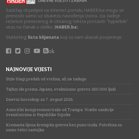
Sadržaji objavljeni na internet portalu HABER.ba mogu se
prenositi samo uz obavezu navođenja izvora. Iza zadnje
rečenice prenesenog ili citiranog teksta postaviti "hyperlink"
vezu na članak u obliku (
HABER.ba
).
Marketing
lista klijenata
koji su nam ukazali povjerenje.
ok
NAJNOVIJE VIJESTI
Stiže blagi predah od vrelina, ali ne zadugo
Tajfun ide prema Japanu, evakuisano gotovo 260.000 ljudi
Dnevni horoskop za 7. avgust 2026.
Američki kongresmeni traže od Trampa: Vratite sankcije
zvaničnicima iz Republike Srpske
Kremasta lijena krempita gotova bez puno truda: Potrebna su
samo četiri sastojka