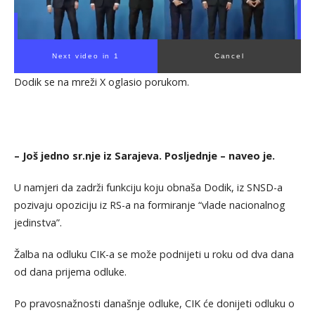
Next video in 1
Cancel
Dodik se na mreži X oglasio porukom.
– Još jedno sr.nje iz Sarajeva. Posljednje – naveo je.
U namjeri da zadrži funkciju koju obnaša Dodik, iz SNSD-a
pozivaju opoziciju iz RS-a na formiranje “vlade nacionalnog
jedinstva”.
Žalba na odluku CIK-a se može podnijeti u roku od dva dana
od dana prijema odluke.
Po pravosnažnosti današnje odluke, CIK će donijeti odluku o