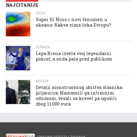
NAJČITANIJE
SVIJET
Super El Nino i novi fenomen u
okeanu: Kakva zima čeka Evropu?
ESTRADA
Lepa Brena izvela svoj legendarni
pokret, a onda pala pred publikom
REGION
Detalji monstruoznog ubistva vlasnika
piljarnica: Namamili ga intimnim
odnosom, vezali za krevet pa ugušili
zbog 11.000 eura