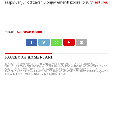
raspisivanju i održavanju prijevremenih izbora, pišu
Vijesti.ba
.
TEME:
,
MILORAD DODIK
FACEBOOK KOMENTARI
IZNESENI KOMENTARI SU PRIVATNA MIŠLJENJA AUTORA I NE ODRAŽAVAJU
STAVOVE REDAKCIJE PORTALA HABER.BA. MOLIMO AUTORE KOMENTARA DA SE
SUZDRŽE OD VRIJEĐANJA, PSOVANJA I VULGARNOG IZRAŽAVANJA. PORTAL
HABER.BA ZADRŽAVA PRAVO DA OBRIŠE KOMENTAR BEZ PRETHODNE NAJAVE I
OBJAŠNJENJA -
VIŠE O USLOVIMA KORIŠTENJA...