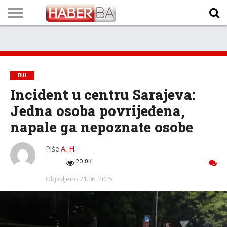
VIJESTI
BIZNIS
SPORT
SHOWBIZ
LIFESTYLE
SCI-
AUTO
ZANIMLJIVOSTI
FOTO
VIDEO
TV
VREMENSKA
STANJE NA
KURSNA
O
MARKETING
IMPRESSUM
KONTAKT
TECH
PROGRAM
PROGNOZA
PUTEVIMA
LISTA
NAMA
BIH
Incident u centru Sarajeva:
Jedna osoba povrijeđena,
napale ga nepoznate osobe
Piše
A. H.
20.8K
Objavljeno
21.06. 2025.