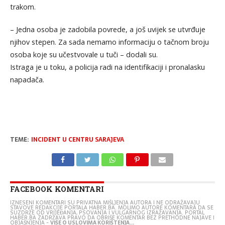
trakom.
– Jedna osoba je zadobila povrede, a još uvijek se utvrđuje
njihov stepen. Za sada nemamo informaciju o tačnom broju
osoba koje su učestvovale u tuči – dodali su.
Istraga je u toku, a policija radi na identifikaciji i pronalasku
napadača.
TEME:
INCIDENT U CENTRU SARAJEVA
FACEBOOK KOMENTARI
IZNESENI KOMENTARI SU PRIVATNA MIŠLJENJA AUTORA I NE ODRAŽAVAJU
STAVOVE REDAKCIJE PORTALA HABER.BA. MOLIMO AUTORE KOMENTARA DA SE
SUZDRŽE OD VRIJEĐANJA, PSOVANJA I VULGARNOG IZRAŽAVANJA. PORTAL
HABER.BA ZADRŽAVA PRAVO DA OBRIŠE KOMENTAR BEZ PRETHODNE NAJAVE I
OBJAŠNJENJA -
VIŠE O USLOVIMA KORIŠTENJA...