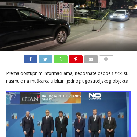
KOMENTARI
Prema dostupnim informacijama, nepoznate osobe fizički su
nasrnule na muškarca u blizini jednog ugostiteljskog objekta