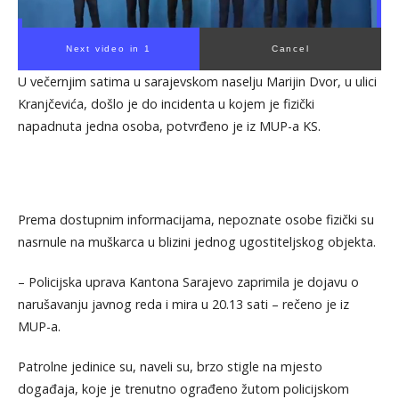
Next video in 1
Cancel
U večernjim satima u sarajevskom naselju Marijin Dvor, u ulici
Kranjčevića, došlo je do incidenta u kojem je fizički
napadnuta jedna osoba, potvrđeno je iz MUP-a KS.
Prema dostupnim informacijama, nepoznate osobe fizički su
nasrnule na muškarca u blizini jednog ugostiteljskog objekta.
– Policijska uprava Kantona Sarajevo zaprimila je dojavu o
narušavanju javnog reda i mira u 20.13 sati – rečeno je iz
MUP-a.
Patrolne jedinice su, naveli su, brzo stigle na mjesto
događaja, koje je trenutno ograđeno žutom policijskom