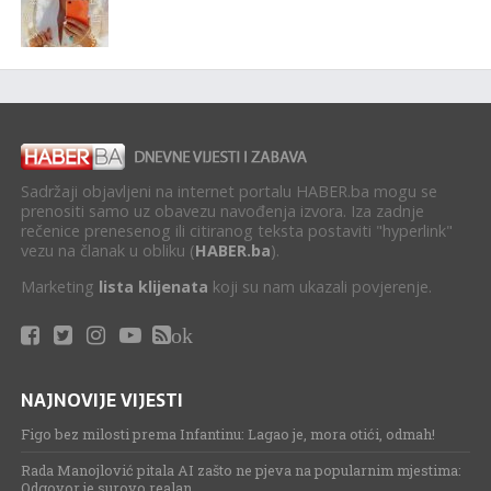
Sadržaji objavljeni na internet portalu HABER.ba mogu se
prenositi samo uz obavezu navođenja izvora. Iza zadnje
rečenice prenesenog ili citiranog teksta postaviti "hyperlink"
vezu na članak u obliku (
HABER.ba
).
Marketing
lista klijenata
koji su nam ukazali povjerenje.
ok
NAJNOVIJE VIJESTI
Figo bez milosti prema Infantinu: Lagao je, mora otići, odmah!
Rada Manojlović pitala AI zašto ne pjeva na popularnim mjestima:
Odgovor je surovo realan