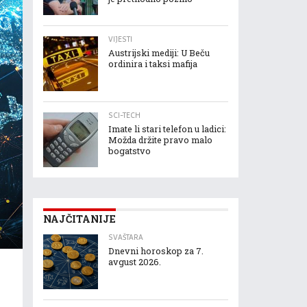
VIJESTI
Austrijski mediji: U Beču
ordinira i taksi mafija
SCI-TECH
Imate li stari telefon u ladici:
Možda držite pravo malo
bogatstvo
NAJČITANIJE
SVAŠTARA
Dnevni horoskop za 7.
avgust 2026.