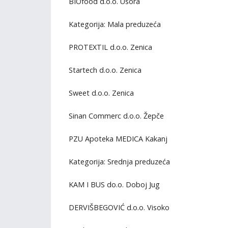
BIOfood d.o.o. Usora
Kategorija: Mala preduzeća
PROTEXTIL d.o.o. Zenica
Startech d.o.o. Zenica
Sweet d.o.o. Zenica
Sinan Commerc d.o.o. Žepče
PZU Apoteka MEDICA Kakanj
Kategorija: Srednja preduzeća
KAM I BUS do.o. Doboj Jug
DERVIŠBEGOVIĆ d.o.o. Visoko