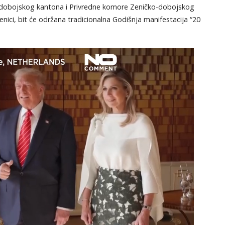
ko-dobojskog kantona i Privredne komore Zeničko-dobojskog
enici, bit će održana tradicionalna Godišnja manifestacija “20