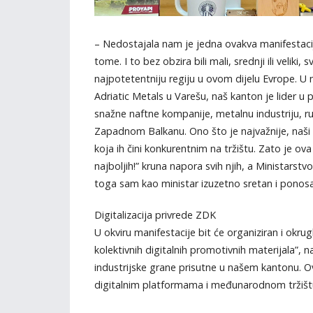
– Nedostajala nam je jedna ovakva manifestacij
tome. I to bez obzira bili mali, srednji ili veliki,
najpotetentniju regiju u ovom dijelu Evrope. U n
Adriatic Metals u Varešu, naš kanton je lider u
snažne naftne kompanije, metalnu industriju, r
Zapadnom Balkanu. Ono što je najvažnije, naši l
koja ih čini konkurentnim na tržištu. Zato je ov
najboljih!” kruna napora svih njih, a Ministars
toga sam kao ministar izuzetno sretan i ponosan
Digitalizacija privrede ZDK
U okviru manifestacije bit će organiziran i okru
kolektivnih digitalnih promotivnih materijala”, n
industrijske grane prisutne u našem kantonu. Ova
digitalnim platformama i međunarodnom tržišt