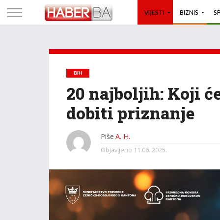
VIJESTI
BIZNIS
S
BIH
20 najboljih: Koji 
dobiti priznanje
Piše
A. H.
Objavljeno
11.06. 2025.