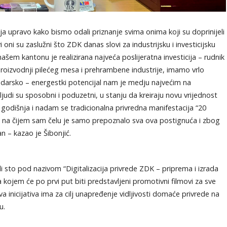
a upravo kako bismo odali priznanje svima onima koji su doprinijeli
 svi oni su zaslužni što ZDK danas slovi za industrijsku i investicijsku
ašem kantonu je realizirana najveća poslijeratna investicija – rudnik
 proizvodnji pilećeg mesa i prehrambene industrije, imamo vrlo
udarsko – energestki potencijal nam je medju najvećim na
judi su sposobni i poduzetni, u stanju da kreiraju novu vrijednost
a godišnja i nadam se tradicionalna privredna manifestacija “20
tvo na čijem sam čelu je samo prepoznalo sva ova postignuća i zbog
 – kazao je Šibonjić.
gli sto pod nazivom “Digitalizacija privrede ZDK – priprema i izrada
a kojem će po prvi put biti predstavljeni promotivni filmovi za sve
 inicijativa ima za cilj unapređenje vidljivosti domaće privrede na
u.