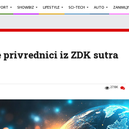
PORT
SHOWBIZ
LIFESTYLE
SCI-TECH
AUTO
ZANIMLJ
će privrednici iz ZDK sutra
27.8K