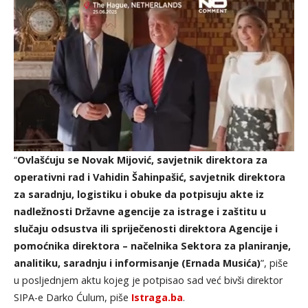
“
Ovlašćuju se Novak Mijović, savjetnik direktora za
operativni rad i Vahidin Šahinpašić, savjetnik direktora
za saradnju, logistiku i obuke da potpisuju akte iz
nadležnosti Državne agencije za istrage i zaštitu u
slučaju odsustva ili spriječenosti direktora Agencije i
pomoćnika direktora – načelnika Sektora za planiranje,
analitiku, saradnju i informisanje (Ernada Musića)
”, piše
u posljednjem aktu kojeg je potpisao sad već bivši direktor
SIPA-e Darko Ćulum, piše
Istraga.ba
.