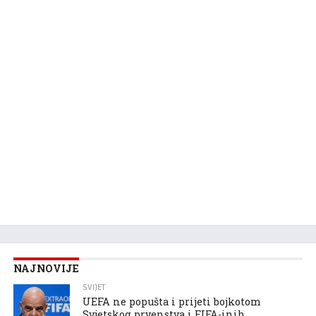
NAJNOVIJE
SVIJET
UEFA ne popušta i prijeti bojkotom
Svjetskog prvenstva i FIFA-inih