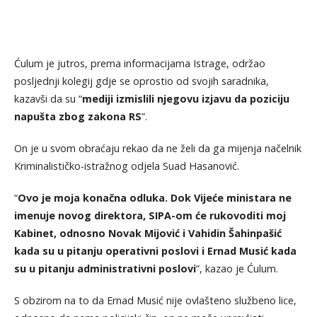
Ćulum je jutros, prema informacijama Istrage, održao
posljednji kolegij gdje se oprostio od svojih saradnika,
kazavši da su “
mediji izmislili njegovu izjavu da poziciju
napušta zbog zakona RS
”.
On je u svom obraćaju rekao da ne želi da ga mijenja načelnik
Kriminalističko-istražnog odjela Suad Hasanović.
“
Ovo je moja konačna odluka. Dok Vijeće ministara ne
imenuje novog direktora, SIPA-om će rukovoditi moj
Kabinet, odnosno Novak Mijović i Vahidin Šahinpašić
kada su u pitanju operativni poslovi i Ernad Musić kada
su u pitanju administrativni poslovi
”, kazao je Ćulum.
S obzirom na to da Ernad Musić nije ovlašteno službeno lice,