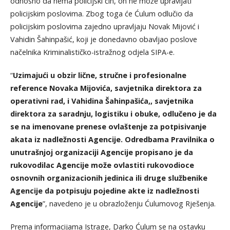
odnosno da nema policijski čin, on ne može upravljati
policijskim poslovima. Zbog toga će Ćulum odlučio da
policijskim poslovima zajedno upravljaju Novak Mijović i
Vahidin Šahinpašić, koji je donedavno obavljao poslove
načelnika Kriminalističko-istražnog odjela SIPA-e.
“
Uzimajući u obzir lične, stručne i profesionalne
reference Novaka Mijovića, savjetnika direktora za
operativni rad, i Vahidina Šahinpašića,, savjetnika
direktora za saradnju, logistiku i obuke, odlučeno je da
se na imenovane prenese ovlaštenje za potpisivanje
akata iz nadležnosti Agencije. Odredbama Pravilnika o
unutrašnjoj organizaciji Agencije propisano je da
rukovodilac Agencije može ovlastiti rukovodioce
osnovnih organizacionih jedinica ili druge službenike
Agencije da potpisuju pojedine akte iz nadležnosti
Agencije
”, navedeno je u obrazloženju Ćulumovog Rješenja.
Prema informacijama Istrage, Darko Ćulum se na ostavku