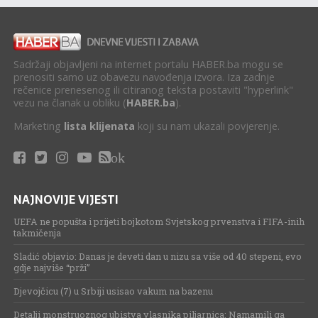
Sadržaji objavljeni na internet portalu HABER.ba mogu se
prenositi samo uz obavezu navođenja izvora. Iza zadnje
rečenice prenesenog ili citiranog teksta postaviti "hyperlink"
vezu na članak u obliku (
HABER.ba
).
Marketing
lista klijenata
koji su nam ukazali povjerenje.
ok
NAJNOVIJE VIJESTI
UEFA ne popušta i prijeti bojkotom Svjetskog prvenstva i FIFA-inih
takmičenja
Sladić objavio: Danas je deveti dan u nizu sa više od 40 stepeni, evo
gdje najviše “prži”
Djevojčicu (7) u Srbiji usisao vakum na bazenu
Detalji monstruoznog ubistva vlasnika piljarnica: Namamili ga