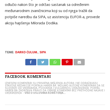
odlučio nakon što je održao sastanak sa određenim
međunarodnim zvaničnicima koji su od njega tražili da
potpiše naredbu da SIPA, uz asistenciju EUFOR-a, provede
akciju hapšenja Milorada Dodika.
TEME:
DARKO ĆULUM
,
,
SIPA
FACEBOOK KOMENTARI
IZNESENI KOMENTARI SU PRIVATNA MIŠLJENJA AUTORA I NE ODRAŽAVAJU
STAVOVE REDAKCIJE PORTALA HABER.BA. MOLIMO AUTORE KOMENTARA DA SE
SUZDRŽE OD VRIJEĐANJA, PSOVANJA I VULGARNOG IZRAŽAVANJA. PORTAL
HABER.BA ZADRŽAVA PRAVO DA OBRIŠE KOMENTAR BEZ PRETHODNE NAJAVE I
OBJAŠNJENJA -
VIŠE O USLOVIMA KORIŠTENJA...