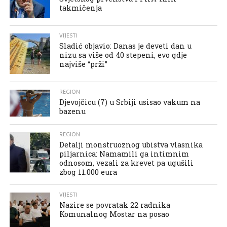
takmičenja
VIJESTI
Sladić objavio: Danas je deveti dan u
nizu sa više od 40 stepeni, evo gdje
najviše “prži”
REGION
Djevojčicu (7) u Srbiji usisao vakum na
bazenu
REGION
Detalji monstruoznog ubistva vlasnika
piljarnica: Namamili ga intimnim
odnosom, vezali za krevet pa ugušili
zbog 11.000 eura
VIJESTI
Nazire se povratak 22 radnika
Komunalnog Mostar na posao