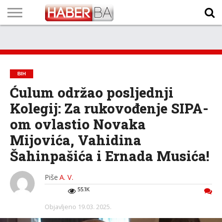
VIJESTI
BIZNIS
SPORT
SHOWBIZ
LIFESTYLE
SCI-
AUTO
ZANIMLJIVOSTI
FOTO
VIDEO
TV
VREMENSKA
STANJE NA
KURSNA
O
MARKETING
IMPRESSUM
KONTAKT
TECH
PROGRAM
PROGNOZA
PUTEVIMA
LISTA
NAMA
BIH
Ćulum održao posljednji
Kolegij: Za rukovođenje SIPA-
om ovlastio Novaka
Mijovića, Vahidina
Šahinpašića i Ernada Musića!
Piše
A. V.
55.1K
Objavljeno
19.03. 2025.