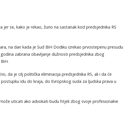
 jer se, kako je rekao, žurio na sastanak kod predsjednika RS
ruara, na dan kada je Sud BiH Dodiku izrekao prvostepenu presudu
 godina zabrana obavljanje dužnosti predsjednika zbog
 BiH.
o, da je cilj politička eliminacija predsjednika RS, ali i da će
 postupku idu do kraja, do Evropskog suda za ljudska prava u
ne može uticati ako advokati budu htjeli zbog svoje profesionalne