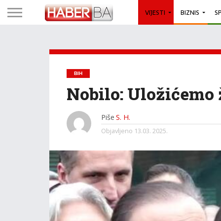
VIJESTI
BIZNIS
S
BIH
Nobilo: Uložićemo
Piše
S. H.
Objavljeno
13.03. 2025.