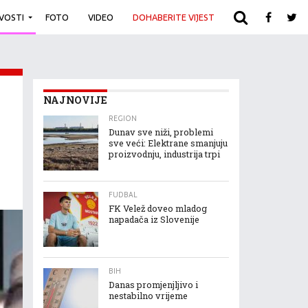
IVOSTI
FOTO
VIDEO
DOHABERITE VIJEST
ARHIVA
NAJNOVIJE
REGION
Dunav sve niži, problemi
sve veći: Elektrane smanjuju
proizvodnju, industrija trpi
FUDBAL
FK Velež doveo mladog
napadača iz Slovenije
BIH
Danas promjenjljivo i
nestabilno vrijeme