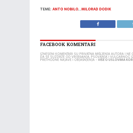
TEME:
ANTO NOBILO
,
,
MILORAD DODIK
FACEBOOK KOMENTARI
IZNESENI KOMENTARI SU PRIVATNA MIŠLJENJA AUTORA I N
DA SE SUZDRŽE OD VRIJEĐANJA, PSOVANJA I VULGARNOG 
PRETHODNE NAJAVE I OBJAŠNJENJA -
VIŠE O USLOVIMA KORI