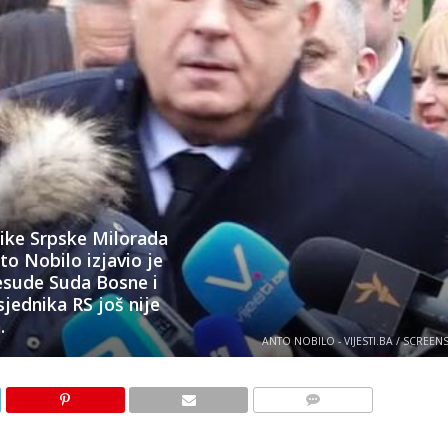
like Srpske Milorada
to Nobilo izjavio je
esude Suda Bosne i
jednika RS još nije
.
ANTO NOBILO - VIJESTI.BA / SCREE
KOMENTARI