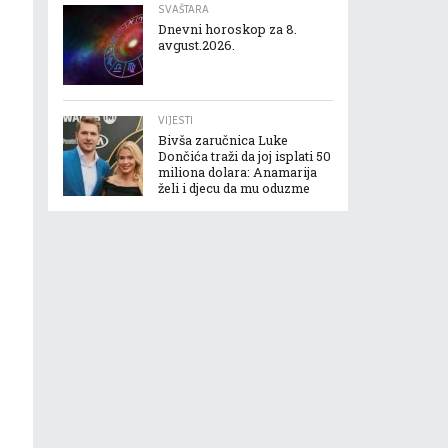
SVAŠTARA
Dnevni horoskop za 8.
avgust.2026.
VIJESTI
Bivša zaručnica Luke
Dončića traži da joj isplati 50
miliona dolara: Anamarija
želi i djecu da mu oduzme