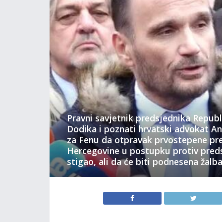
Pravni savjetnik predsjednika Repub
Dodika i poznati hrvatski advokat An
za Fenu da otpravak prvostepene pr
Hercegovine u postupku protiv preds
stigao, ali da će biti podnesena žalba