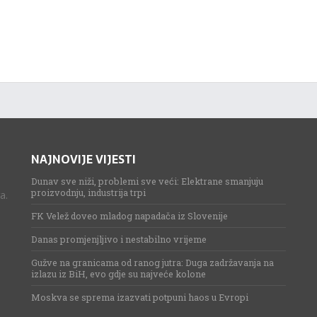
NAJNOVIJE VIJESTI
Dunav sve niži, problemi sve veći: Elektrane smanjuju
proizvodnju, industrija trpi
a.
FK Velež doveo mladog napadača iz Slovenije
Danas promjenjljivo i nestabilno vrijeme
Gužve na granicama od ranog jutra: Duga zadržavanja na
izlazu iz BiH, evo gdje su najveće kolone
Moskva se sprema izazvati potpuni haos u Evropi