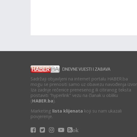
Sadržaji objavljeni na internet portalu HABER.ba
mogu se prenositi samo uz obavezu navođenja izvor
Iza zadnje rečenice prenesenog ili citiranog teksta
postaviti "hyperlink" vezu na članak u obliku
(
HABER.ba
).
Marketing
lista klijenata
koji su nam ukazali
povjerenje.
ok