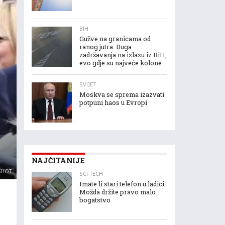
BIH
Gužve na granicama od
ranog jutra: Duga
zadržavanja na izlazu iz BiH,
evo gdje su najveće kolone
SVIJET
Moskva se sprema izazvati
potpuni haos u Evropi
NAJČITANIJE
NSHOT
SCI-TECH
Imate li stari telefon u ladici:
Možda držite pravo malo
bogatstvo