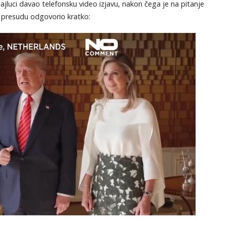
jajluci davao telefonsku video izjavu, nakon čega je na pitanje
a presudu odgovorio kratko: