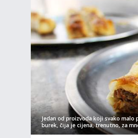
Jedan od proizvoda koji svako malo p
burek, čija je cijena, trenutno, za m