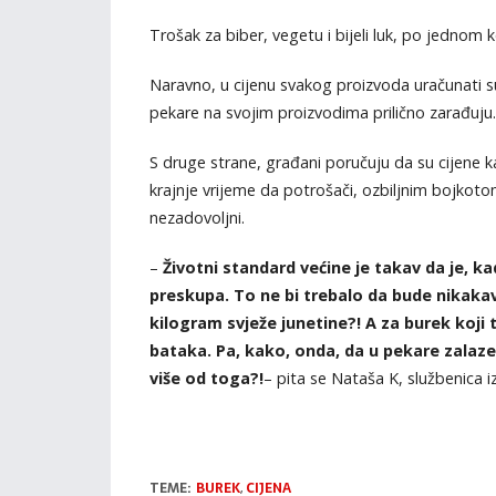
Trošak za biber, vegetu i bijeli luk, po jednom
Naravno, u cijenu svakog proizvoda uračunati su 
pekare na svojim proizvodima prilično zarađuju.
S druge strane, građani poručuju da su cijene 
krajnje vrijeme da potrošači, ozbiljnim bojkoto
nezadovoljni.
–
Životni standard većine je takav da je, k
preskupa. To ne bi trebalo da bude nikakav
kilogram svježe junetine?! A za burek koji 
bataka. Pa, kako, onda, da u pekare zalaze 
više od toga?!
– pita se Nataša K, službenica i
TEME:
BUREK
,
CIJENA