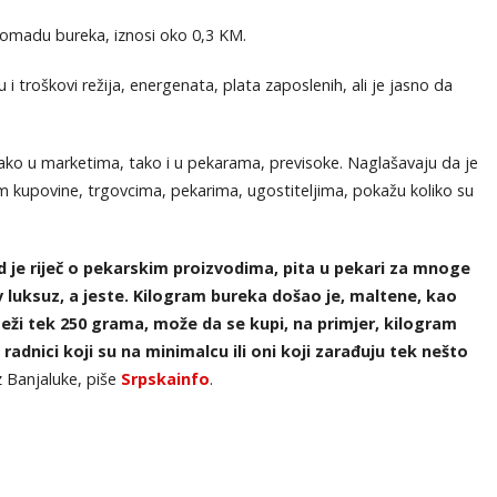
 komadu bureka, iznosi oko 0,3 KM.
i troškovi režija, energenata, plata zaposlenih, ali je jasno da
kako u marketima, tako i u pekarama, previsoke. Naglašavaju da je
m kupovine, trgovcima, pekarima, ugostiteljima, pokažu koliko su
ad je riječ o pekarskim proizvodima, pita u pekari za mnoge
 luksuz, a jeste. Kilogram bureka došao je, maltene, kao
teži tek 250 grama, može da se kupi, na primjer, kilogram
radnici koji su na minimalcu ili oni koji zarađuju tek nešto
z Banjaluke, piše
Srpskainfo
.