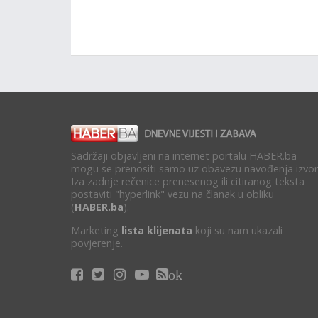
Sadržaji objavljeni na internet portalu HABER.ba
mogu se prenositi samo uz obavezu navođenja izvor
Iza zadnje rečenice prenesenog ili citiranog teksta
postaviti "hyperlink" vezu na članak u obliku
(
HABER.ba
).
Marketing
lista klijenata
koji su nam ukazali
povjerenje.
ok