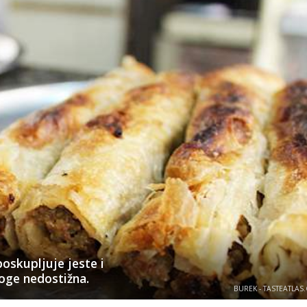
oskupljuje jeste i
noge nedostižna.
BUREK - TASTEATLAS