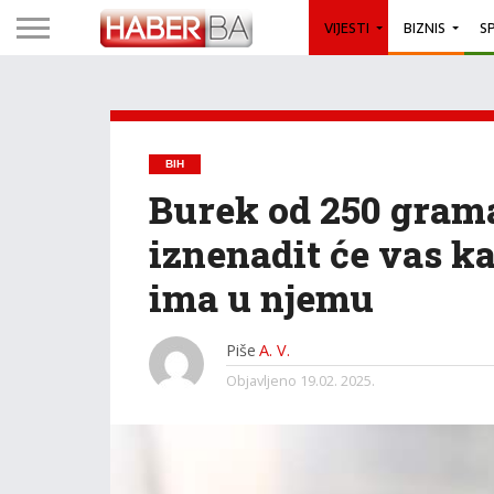
VIJESTI
BIZNIS
S
BIH
Burek od 250 gram
iznenadit će vas 
ima u njemu
Piše
A. V.
Objavljeno
19.02. 2025.