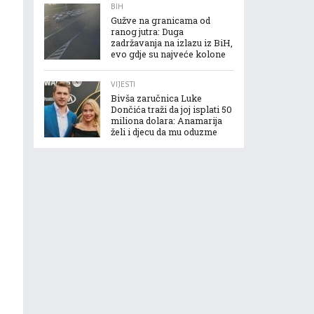
BIH
Gužve na granicama od
ranog jutra: Duga
zadržavanja na izlazu iz BiH,
evo gdje su najveće kolone
VIJESTI
Bivša zaručnica Luke
Dončića traži da joj isplati 50
miliona dolara: Anamarija
želi i djecu da mu oduzme