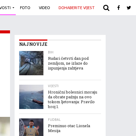
IVOSTI
FOTO
VIDEO
DOHABERITE VIJEST
ARHIVA
NAJNOVIJE
BIH
Rudari četvrti dan pod
zemljom, ne izlaze do
ispunjenja zahtjeva
VIJESTI
Hronični bolesnici moraju
da obrate pažnju na ovo
tokom ljetovanja: Pravilo
broj 1.
FUDBAL
Preminuo otac Lionela
Mesija