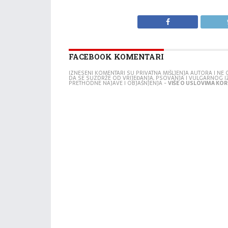
FACEBOOK KOMENTARI
IZNESENI KOMENTARI SU PRIVATNA MIŠLJENJA AUTORA I N
DA SE SUZDRŽE OD VRIJEĐANJA, PSOVANJA I VULGARNOG 
PRETHODNE NAJAVE I OBJAŠNJENJA -
VIŠE O USLOVIMA KORI