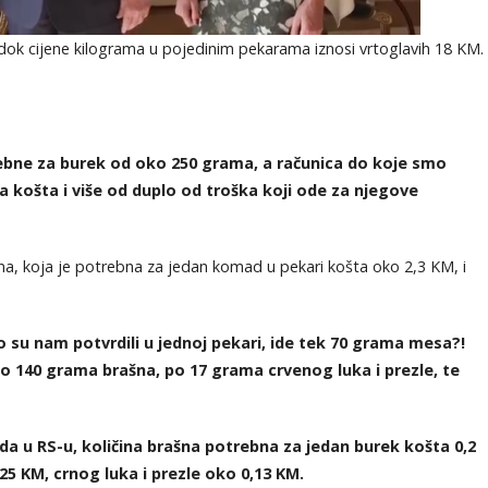
k cijene kilograma u pojedinim pekarama iznosi vrtoglavih 18 KM.
rebne za burek od oko 250 grama, a računica do koje smo
 košta i više od duplo od troška koji ode za njegove
čina, koja je potrebna za jedan komad u pekari košta oko 2,3 KM, i
 su nam potvrdili u jednoj pekari, ide tek 70 grama mesa?!
o 140 grama brašna, po 17 grama crvenog luka i prezle, te
da u RS-u, količina brašna potrebna za jedan burek košta 0,2
25 KM, crnog luka i prezle oko 0,13 KM.