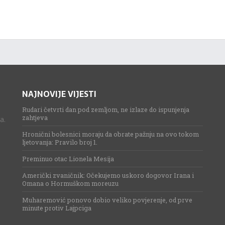
NAJNOVIJE VIJESTI
Rudari četvrti dan pod zemljom, ne izlaze do ispunjenja
zahtjeva
a.
Hronični bolesnici moraju da obrate pažnju na ovo tokom
ljetovanja: Pravilo broj 1.
Preminuo otac Lionela Mesija
Američki zvaničnik: Očekujemo uskoro dogovor Irana i
Omana o Hormuškom moreuzu
Muharemović ponovo dobio veliko povjerenje, od prve
minute protiv Lajpciga