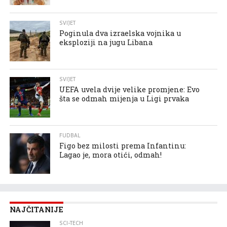
SVIJET
Poginula dva izraelska vojnika u
eksploziji na jugu Libana
SVIJET
UEFA uvela dvije velike promjene: Evo
šta se odmah mijenja u Ligi prvaka
FUDBAL
Figo bez milosti prema Infantinu:
Lagao je, mora otići, odmah!
NAJČITANIJE
SCI-TECH