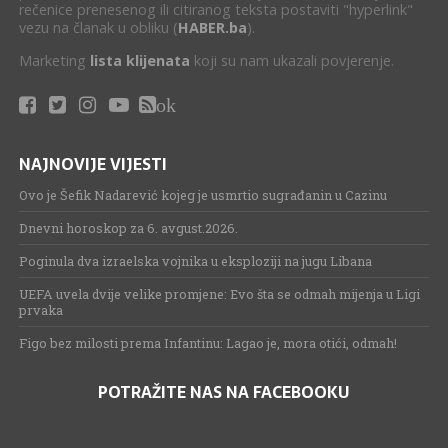
rečenice prenesenog ili citiranog teksta postaviti "hyperlink"
vezu na članak u obliku (
HABER.ba
).
Marketing
lista klijenata
koji su nam ukazali povjerenje.
ok
NAJNOVIJE VIJESTI
Ovo je Šefik Nadarević kojeg je usmrtio sugrađanin u Cazinu
Dnevni horoskop za 6. avgust.2026.
Poginula dva izraelska vojnika u eksploziji na jugu Libana
UEFA uvela dvije velike promjene: Evo šta se odmah mijenja u Ligi
prvaka
Figo bez milosti prema Infantinu: Lagao je, mora otići, odmah!
POTRAŽITE NAS NA FACEBOOKU