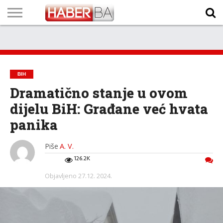
VIJESTI
BIZNIS
SPORT
SHOWBIZ
LIFESTYLE
SCI-
AUTO
ZANIMLJIVOSTI
FOTO
VIDEO
TV
VREMENSKA
STANJE NA
KURSNA
O
MARKETING
IMPRESSUM
KONTAKT
TECH
PROGRAM
PROGNOZA
PUTEVIMA
LISTA
NAMA
BIH
Dramatično stanje u ovom
dijelu BiH: Građane već hvata
panika
Piše
A. V.
126.2K
Objavljeno
27.12. 2024.