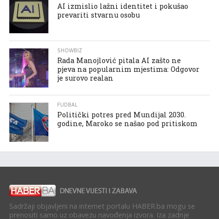
AI izmislio lažni identitet i pokušao
prevariti stvarnu osobu
SHOWBIZ
Rada Manojlović pitala AI zašto ne
pjeva na popularnim mjestima: Odgovor
je surovo realan
FUDBAL
Politički potres pred Mundijal 2030.
godine, Maroko se našao pod pritiskom
Sadržaji objavljeni na internet portalu HABER.ba mogu se
prenositi samo uz obavezu navođenja izvora. Iza zadnje