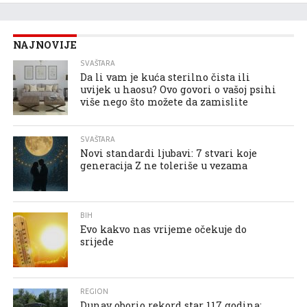
NAJNOVIJE
SVAŠTARA
Da li vam je kuća sterilno čista ili
uvijek u haosu? Ovo govori o vašoj psihi
više nego što možete da zamislite
SVAŠTARA
Novi standardi ljubavi: 7 stvari koje
generacija Z ne toleriše u vezama
BIH
Evo kakvo nas vrijeme očekuje do
srijede
REGION
Dunav oborio rekord star 117 godina: