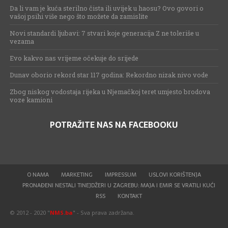
Da li vam je kuća sterilno čista ili uvijek u haosu? Ovo govori o
vašoj psihi više nego što možete da zamislite
Novi standardi ljubavi: 7 stvari koje generacija Z ne toleriše u
vezama
Evo kakvo nas vrijeme očekuje do srijede
Dunav oborio rekord star 117 godina: Rekordno nizak nivo vode
Zbog niskog vodostaja rijeka u Njemačkoj teret umjesto brodova
voze kamioni
POTRAŽITE NAS NA FACEBOOKU
O NAMA
MARKETING
IMPRESSUM
USLOVI KORIŠTENJA
PRONAĐENI NESTALI TINEJDŽERI U ZAGREBU: MAJA I EMIR SE VRATILI KUĆI
RSS
KONTAKT
© 2012 - 2020 "
NMS.ba
" - Sva prava zadržana.