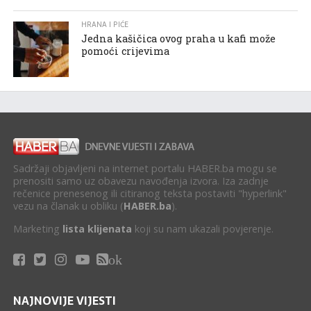
HRANA I PIĆE
Jedna kašičica ovog praha u kafi može
pomoći crijevima
Sadržaji objavljeni na internet portalu HABER.ba mogu se
prenositi samo uz obavezu navođenja izvora. Iza zadnje
rečenice prenesenog ili citiranog teksta postaviti "hyperlink"
vezu na članak u obliku (
HABER.ba
).
Marketing
lista klijenata
koji su nam ukazali povjerenje.
ok
NAJNOVIJE VIJESTI