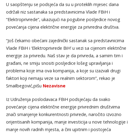
U saopštenju se podsjeća da su u proteklih mjesec dana
održali niz sastanaka sa predstavnicima Vlade FBiH i
“Elektroprivrede”, ukazujući na pogubne posljedice novog
povećanja cijena električne energije za privredna društva.
“Još čekamo obećani zajednički sastanak sa predstavnicima
Vlade FBiH i ‘Elektroprivrede BiH’ u vezi sa cijenom električne
energije za privredu. Naš stav je da privreda, a samim tim i
građani, ne smiju snositi posljedice lošeg upravljanja i
problema koje ima ova kompanija, a koje su izazvali drugi
faktori koji nemaju veze sa realnim sektorom”, rekao je
Smailbegović,pišu
Nezavisne
Iz Udruženja poslodavaca FBiH podsjećaju da svako
povećanje cijena električne energije privrednim društvima
znači smanjenje konkurentnosti privrede, naročito izvozno
orijentisanih kompanija, manje investicija u nove tehnologije i
manje novih radnih mjesta, a čini upitnim i postojeća