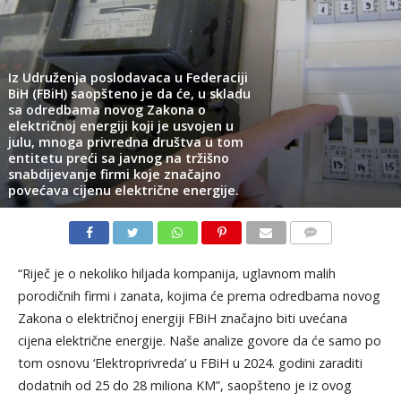
Iz Udruženja poslodavaca u Federaciji
BiH (FBiH) saopšteno je da će, u skladu
sa odredbama novog Zakona o
električnoj energiji koji je usvojen u
julu, mnoga privredna društva u tom
entitetu preći sa javnog na tržišno
snabdijevanje firmi koje značajno
povećava cijenu električne energije.
KOMENTARI
“Riječ je o nekoliko hiljada kompanija, uglavnom malih
porodičnih firmi i zanata, kojima će prema odredbama novog
Zakona o električnoj energiji FBiH značajno biti uvećana
cijena električne energije. Naše analize govore da će samo po
tom osnovu ‘Elektroprivreda’ u FBiH u 2024. godini zaraditi
dodatnih od 25 do 28 miliona KM”, saopšteno je iz ovog