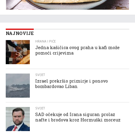
NAJNOVIJE
HRANA I PIĆE
Jedna kašičica ovog praha u kafi može
pomoći crijevima
SVIJET
Izrael prekršio primirje i ponovo
bombardovao Liban
SVIJET
SAD očekuje od Irana siguran prolaz
nafte i brodova kroz Hormuški moreuz