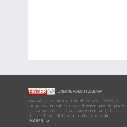
Sadržaji objavljeni na internet portalu HABER.ba
mogu se prenositi samo uz obavezu navođenja izvor
Iza zadnje rečenice prenesenog ili citiranog teksta
postaviti "hyperlink" vezu na članak u obliku
(
HABER.ba
).