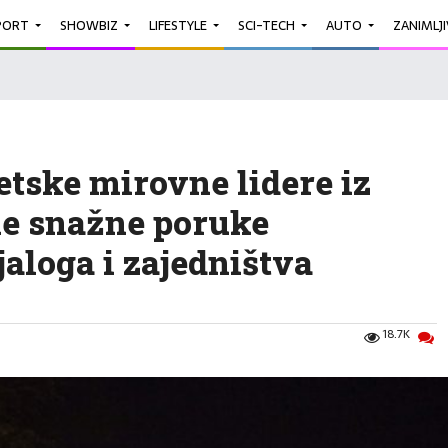
PORT
SHOWBIZ
LIFESTYLE
SCI-TECH
AUTO
ZANIMLJ
etske mirovne lidere iz
e snažne poruke
aloga i zajedništva
18.7K