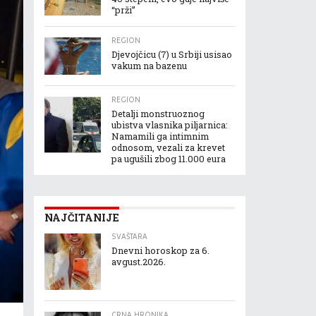
“prži”
REGION
Djevojčicu (7) u Srbiji usisao
vakum na bazenu
REGION
Detalji monstruoznog
ubistva vlasnika piljarnica:
Namamili ga intimnim
odnosom, vezali za krevet
pa ugušili zbog 11.000 eura
NAJČITANIJE
SVAŠTARA
Dnevni horoskop za 6.
avgust.2026.
CRNA HRONIKA