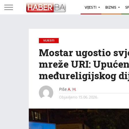
VIJESTI
BIZNIS
S
VIJESTI
Mostar ugostio svj
mreže URI: Upućen
međureligijskog dij
Piše
A. H.
Objavljeno
15.06. 2026.