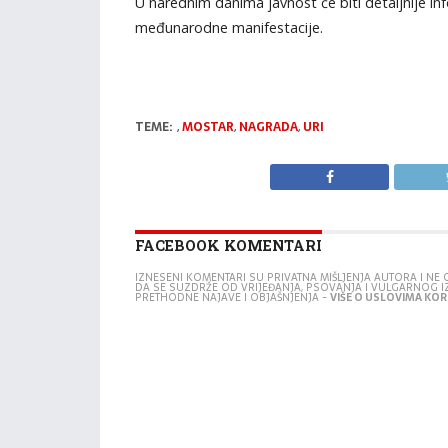
U narednim danima javnost će biti detaljnije 
međunarodne manifestacije.
TEME:
,
MOSTAR
,
NAGRADA
,
URI
FACEBOOK KOMENTARI
IZNESENI KOMENTARI SU PRIVATNA MIŠLJENJA AUTORA I N
DA SE SUZDRŽE OD VRIJEĐANJA, PSOVANJA I VULGARNOG 
PRETHODNE NAJAVE I OBJAŠNJENJA -
VIŠE O USLOVIMA KORI