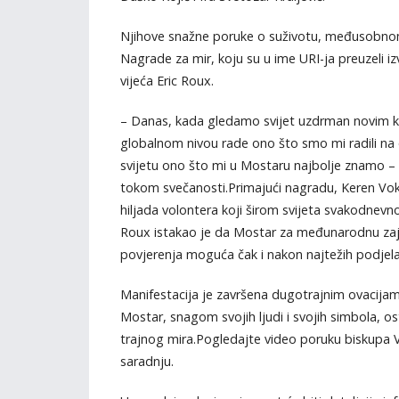
Njihove snažne poruke o suživotu, međusobnom p
Nagrade za mir, koju su u ime URI-ja preuzeli i
vijeća Eric Roux.
– Danas, kada gledamo svijet uzdrman novim k
globalnom nivou rade ono što smo mi radili na 
svijetu ono što mi u Mostaru najbolje znamo – 
tokom svečanosti.Primajući nagradu, Keren Voke
hiljada volontera koji širom svijeta svakodnevno
Roux istakao je da Mostar za međunarodnu zajed
povjerenja moguća čak i nakon najtežih podjela
Manifestacija je završena dugotrajnim ovacijama
Mostar, snagom svojih ljudi i svojih simbola, os
trajnog mira.Pogledajte video poruku biskupa Vi
saradnju.