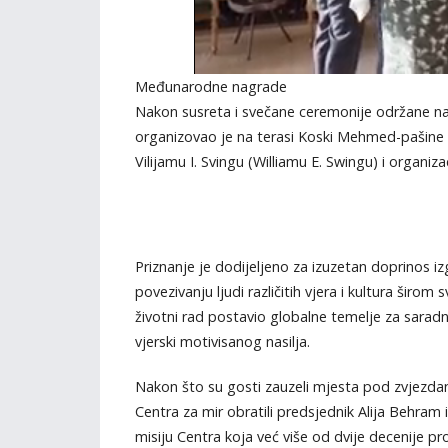
Međunarodne nagrade
Nakon susreta i svečane ceremonije održane na
organizovao je na terasi Koski Mehmed-pašin
Vilijamu I. Svingu (Williamu E. Swingu) i organizac
Priznanje je dodijeljeno za izuzetan doprinos iz
povezivanju ljudi različitih vjera i kultura širom 
životni rad postavio globalne temelje za saradnju
vjerski motivisanog nasilja.
Nakon što su gosti zauzeli mjesta pod zvjezd
Centra za mir obratili predsjednik Alija Behram
misiju Centra koja već više od dvije decenije pr