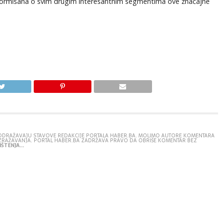
informisana o svim drugim interesantnim segmentima ove značajne
E ODRAŽAVAJU STAVOVE REDAKCIJE PORTALA HABER.BA. MOLIMO AUTORE KOMENTARA
IZRAŽAVANJA. PORTAL HABER.BA ZADRŽAVA PRAVO DA OBRIŠE KOMENTAR BEZ
ŠTENJA...