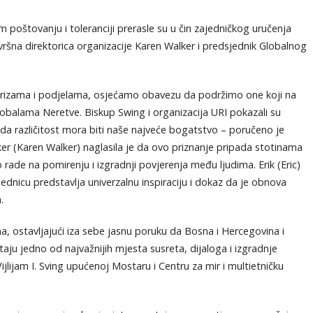
oštovanju i toleranciji prerasle su u čin zajedničkog uručenja
zvršna direktorica organizacije Karen Walker i predsjednik Globalnog
rizama i podjelama, osjećamo obavezu da podržimo one koji na
obalama Neretve. Biskup Swing i organizacija URI pokazali su
da različitost mora biti naše najveće bogatstvo – poručeno je
r (Karen Walker) naglasila je da ovo priznanje pripada stotinama
 rade na pomirenju i izgradnji povjerenja među ljudima. Erik (Eric)
nicu predstavlja univerzalnu inspiraciju i dokaz da je obnova
.
, ostavljajući iza sebe jasnu poruku da Bosna i Hercegovina i
taju jedno od najvažnijih mjesta susreta, dijaloga i izgradnje
jlijam I. Sving upućenoj Mostaru i Centru za mir i multietničku