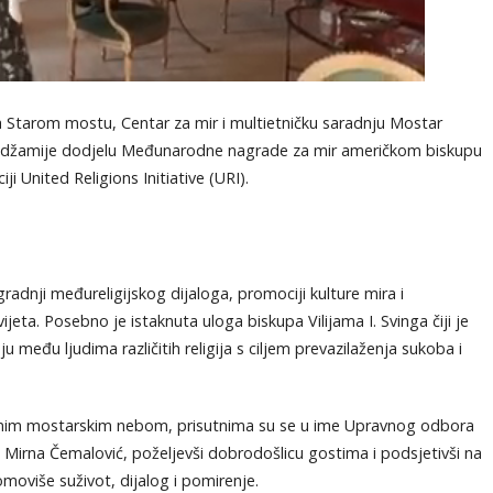
 Starom mostu, Centar za mir i multietničku saradnju Mostar
e džamije dodjelu Međunarodne nagrade za mir američkom biskupu
iji United Religions Initiative (URI).
gradnji međureligijskog dijaloga, promociji kulture mira i
svijeta. Posebno je istaknuta uloga biskupa Vilijama I. Svinga čiji je
 među ljudima različitih religija s ciljem prevazilaženja sukoba i
anim mostarskim nebom, prisutnima su se u ime Upravnog odbora
 i Mirna Čemalović, poželjevši dobrodošlicu gostima i podsjetivši na
omoviše suživot, dijalog i pomirenje.