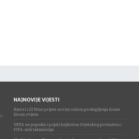
NAJNOVIJE VIJESTI
Ratovi i El Nino prijete novim valom poskupljenja hrane
širom svijeta
a.
UEFA ne popušta i prijeti bojkotom Svjetskog prvenstva i
FIFA-inih takmičenja