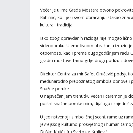
Večer je u ime Grada Mostara otvorio pokrovite
Rahimić, koji je u svom obraćanju istakao značaj
kultura i tradicija.
Iako zbog opravdanih razloga nije mogao lično pr
videoporuku. U emotivnom obraćanju izrazio j
otpornosti, kao i prema dugogodišnjem radu Cent
graditi mostove tamo gdje drugi podižu zidove
Direktor Centra za mir Safet Oručević podsjetio
međunarodno prepoznatog simbola obnove i p
Snažne poruke
U najsvečanijem trenutku večeri i ceremonije dodj
poslali snažne poruke mira, dijaloga i zajedništv
U jedinstvenoj i simboličnoj sceni, rame uz rame
Jevrejskog kulturno-prosvjetnog i humanitarnog
Duško Kojić i fra Svetozar Kraljević.