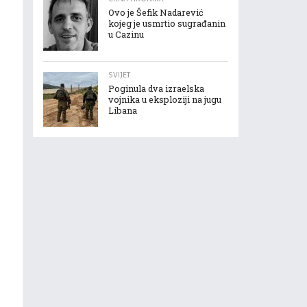
Ovo je Šefik Nadarević
kojeg je usmrtio sugrađanin
u Cazinu
SVIJET
Poginula dva izraelska
vojnika u eksploziji na jugu
Libana