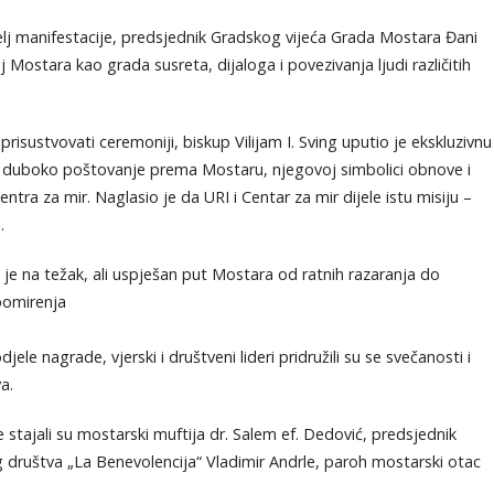
lj manifestacije, predsjednik Gradskog vijeća Grada Mostara Đani
 Mostara kao grada susreta, dijaloga i povezivanja ljudi različitih
isustvovati ceremoniji, biskup Vilijam I. Sving uputio je ekskluzivnu
e duboko poštovanje prema Mostaru, njegovoj simbolici obnove i
ra za mir. Naglasio je da URI i Centar za mir dijele istu misiju –
.
 je na težak, ali uspješan put Mostara od ratnih razaranja do
omirenja
ele nagrade, vjerski i društveni lideri pridružili su se svečanosti i
a.
 stajali su mostarski muftija dr. Salem ef. Dedović, predsjednik
 društva „La Benevolencija“ Vladimir Andrle, paroh mostarski otac