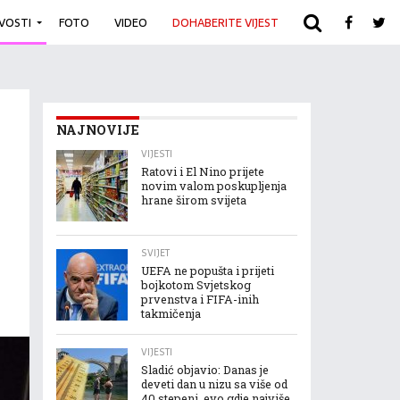
IVOSTI
FOTO
VIDEO
DOHABERITE VIJEST
ARHIVA
NAJNOVIJE
VIJESTI
Ratovi i El Nino prijete
novim valom poskupljenja
hrane širom svijeta
SVIJET
UEFA ne popušta i prijeti
bojkotom Svjetskog
prvenstva i FIFA-inih
takmičenja
VIJESTI
Sladić objavio: Danas je
deveti dan u nizu sa više od
40 stepeni, evo gdje najviše