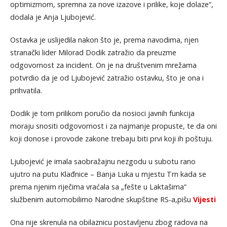
optimizmom, spremna za nove izazove i prilike, koje dolaze“,
dodala je Anja Ljubojević.
Ostavka je uslijedila nakon što je, prema navodima, njen
stranački lider Milorad Dodik zatražio da preuzme
odgovornost za incident. On je na društvenim mrežama
potvrdio da je od Ljubojević zatražio ostavku, što je ona i
prihvatila.
Dodik je tom prilikom poručio da nosioci javnih funkcija
moraju snositi odgovornost i za najmanje propuste, te da oni
koji donose i provode zakone trebaju biti prvi koji ih poštuju.
Ljubojević je imala saobražajnu nezgodu u subotu rano
ujutro na putu Klađnice – Banja Luka u mjestu Trn kada se
prema njenim riječima vraćala sa „fešte u Laktašima“
službenim automobilimo Narodne skupštine RS-a,pišu
Vijesti
Ona nije skrenula na obilaznicu postavljenu zbog radova na