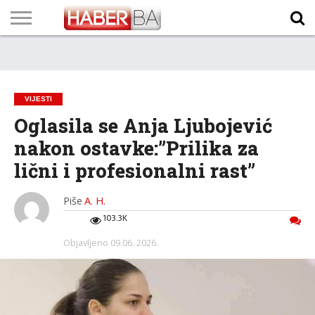
VIJESTI
BIZNIS
SPORT
SHOWBIZ
LIFESTYLE
SCI-
AUTO
ZANIMLJIVOSTI
FOTO
VIDEO
TV
VREMENSKA
STANJE NA
KURSNA
O
MARKETING
IMPRESSUM
KONTAKT
TECH
PROGRAM
PROGNOZA
PUTEVIMA
LISTA
NAMA
VIJESTI
Oglasila se Anja Ljubojević
nakon ostavke:”Prilika za
lični i profesionalni rast”
Piše
A. H.
103.3K
Objavljeno
09.06. 2026.