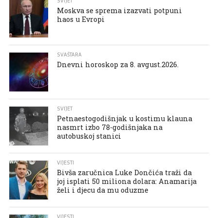
SVIJET
Moskva se sprema izazvati potpuni
haos u Evropi
SVAŠTARA
Dnevni horoskop za 8. avgust.2026.
SVIJET
Petnaestogodišnjak u kostimu klauna
nasmrt izbo 78-godišnjaka na
autobuskoj stanici
VIJESTI
Bivša zaručnica Luke Dončića traži da
joj isplati 50 miliona dolara: Anamarija
želi i djecu da mu oduzme
VIJESTI