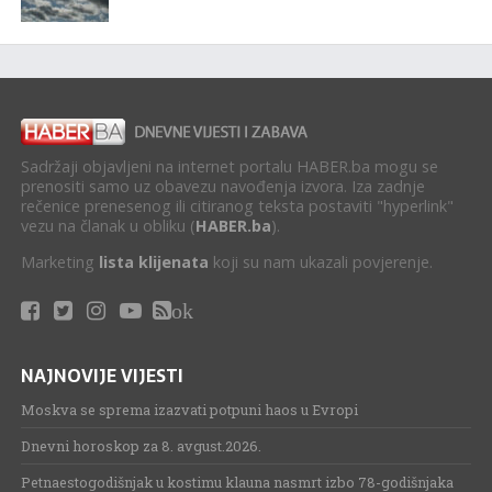
Sadržaji objavljeni na internet portalu HABER.ba mogu se
prenositi samo uz obavezu navođenja izvora. Iza zadnje
rečenice prenesenog ili citiranog teksta postaviti "hyperlink"
vezu na članak u obliku (
HABER.ba
).
Marketing
lista klijenata
koji su nam ukazali povjerenje.
ok
NAJNOVIJE VIJESTI
Moskva se sprema izazvati potpuni haos u Evropi
Dnevni horoskop za 8. avgust.2026.
Petnaestogodišnjak u kostimu klauna nasmrt izbo 78-godišnjaka