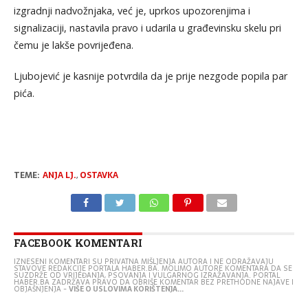
izgradnji nadvožnjaka, već je, uprkos upozorenjima i
signalizaciji, nastavila pravo i udarila u građevinsku skelu pri
čemu je lakše povrijeđena.
Ljubojević je kasnije potvrdila da je prije nezgode popila par
pića.
TEME:
ANJA LJ.
,
OSTAVKA
FACEBOOK KOMENTARI
IZNESENI KOMENTARI SU PRIVATNA MIŠLJENJA AUTORA I NE ODRAŽAVAJU
STAVOVE REDAKCIJE PORTALA HABER.BA. MOLIMO AUTORE KOMENTARA DA SE
SUZDRŽE OD VRIJEĐANJA, PSOVANJA I VULGARNOG IZRAŽAVANJA. PORTAL
HABER.BA ZADRŽAVA PRAVO DA OBRIŠE KOMENTAR BEZ PRETHODNE NAJAVE I
OBJAŠNJENJA -
VIŠE O USLOVIMA KORIŠTENJA...