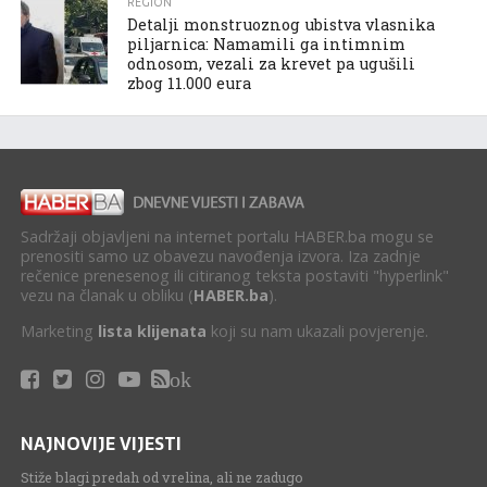
REGION
Detalji monstruoznog ubistva vlasnika
piljarnica: Namamili ga intimnim
odnosom, vezali za krevet pa ugušili
zbog 11.000 eura
Sadržaji objavljeni na internet portalu HABER.ba mogu se
prenositi samo uz obavezu navođenja izvora. Iza zadnje
rečenice prenesenog ili citiranog teksta postaviti "hyperlink"
vezu na članak u obliku (
HABER.ba
).
Marketing
lista klijenata
koji su nam ukazali povjerenje.
ok
NAJNOVIJE VIJESTI
Stiže blagi predah od vrelina, ali ne zadugo