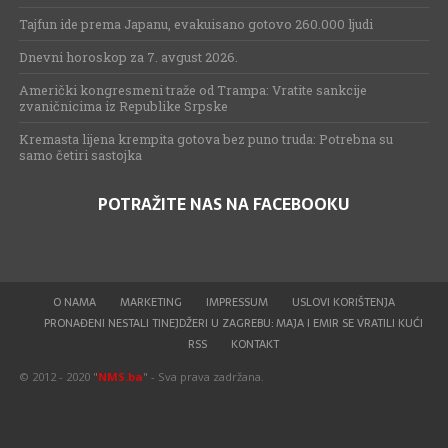
Tajfun ide prema Japanu, evakuisano gotovo 260.000 ljudi
Dnevni horoskop za 7. avgust 2026.
Američki kongresmeni traže od Trampa: Vratite sankcije
zvaničnicima iz Republike Srpske
Kremasta lijena krempita gotova bez puno truda: Potrebna su
samo četiri sastojka
POTRAŽITE NAS NA FACEBOOKU
O NAMA
MARKETING
IMPRESSUM
USLOVI KORIŠTENJA
PRONAĐENI NESTALI TINEJDŽERI U ZAGREBU: MAJA I EMIR SE VRATILI KUĆI
RSS
KONTAKT
© 2012 - 2020 "
NMS.ba
" - Sva prava zadržana.