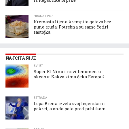
iz Republike Srpske
HRANA I PIĆE
Kremasta lijena krempita gotova bez
puno truda: Potrebna su samo četiri
sastojka
NAJČITANIJE
SVIJET
Super El Nino i novi fenomen u
okeanu: Kakva zima čeka Evropu?
ESTRADA
Lepa Brena izvela svoj legendarni
pokret, a onda pala pred publikom