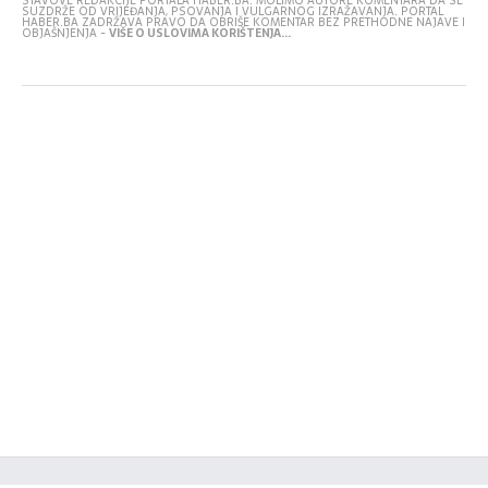
STAVOVE REDAKCIJE PORTALA HABER.BA. MOLIMO AUTORE KOMENTARA DA SE
SUZDRŽE OD VRIJEĐANJA, PSOVANJA I VULGARNOG IZRAŽAVANJA. PORTAL
HABER.BA ZADRŽAVA PRAVO DA OBRIŠE KOMENTAR BEZ PRETHODNE NAJAVE I
OBJAŠNJENJA -
VIŠE O USLOVIMA KORIŠTENJA...