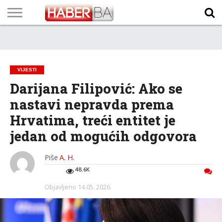
VIJESTI
BIZNIS
SPORT
SHOWBIZ
LIFESTYLE
SCI-
AUTO
ZANIMLJIVOSTI
FOTO
VIDEO
TV
VREMENSKA
STANJE NA
KURSNA
O
MARKETING
IMPRESSUM
KONTAKT
TECH
PROGRAM
PROGNOZA
PUTEVIMA
LISTA
NAMA
VIJESTI
Darijana Filipović: Ako se
nastavi nepravda prema
Hrvatima, treći entitet je
jedan od mogućih odgovora
Piše
A. H.
48.6K
Objavljeno
14.05. 2026.