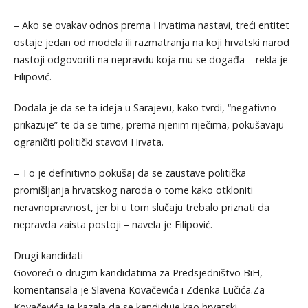
– Ako se ovakav odnos prema Hrvatima nastavi, treći entitet
ostaje jedan od modela ili razmatranja na koji hrvatski narod
nastoji odgovoriti na nepravdu koja mu se događa – rekla je
Filipović.
Dodala je da se ta ideja u Sarajevu, kako tvrdi, “negativno
prikazuje” te da se time, prema njenim riječima, pokušavaju
ograničiti politički stavovi Hrvata.
– To je definitivno pokušaj da se zaustave politička
promišljanja hrvatskog naroda o tome kako otkloniti
neravnopravnost, jer bi u tom slučaju trebalo priznati da
nepravda zaista postoji – navela je Filipović.
Drugi kandidati
Govoreći o drugim kandidatima za Predsjedništvo BiH,
komentarisala je Slavena Kovačevića i Zdenka Lučića.Za
Kovačevića je kazala da se kandiduje kao hrvatski