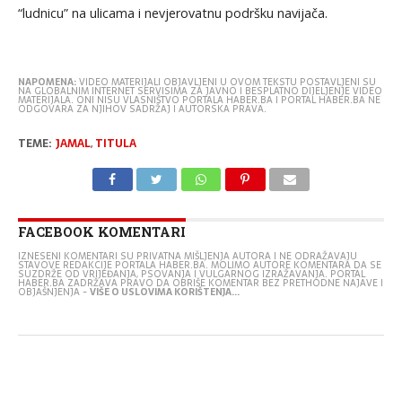
“ludnicu” na ulicama i nevjerovatnu podršku navijača.
NAPOMENA:
VIDEO MATERIJALI OBJAVLJENI U OVOM TEKSTU POSTAVLJENI SU
NA GLOBALNIM INTERNET SERVISIMA ZA JAVNO I BESPLATNO DIJELJENJE VIDEO
MATERIJALA. ONI NISU VLASNIŠTVO PORTALA HABER.BA I PORTAL HABER.BA NE
ODGOVARA ZA NJIHOV SADRŽAJ I AUTORSKA PRAVA.
TEME:
JAMAL
,
TITULA
FACEBOOK KOMENTARI
IZNESENI KOMENTARI SU PRIVATNA MIŠLJENJA AUTORA I NE ODRAŽAVAJU
STAVOVE REDAKCIJE PORTALA HABER.BA. MOLIMO AUTORE KOMENTARA DA SE
SUZDRŽE OD VRIJEĐANJA, PSOVANJA I VULGARNOG IZRAŽAVANJA. PORTAL
HABER.BA ZADRŽAVA PRAVO DA OBRIŠE KOMENTAR BEZ PRETHODNE NAJAVE I
OBJAŠNJENJA -
VIŠE O USLOVIMA KORIŠTENJA...