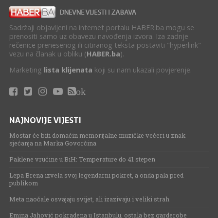
Sadržaji objavljeni na internet portalu HABER.ba mogu se
prenositi samo uz obavezu navođenja izvora. Iza zadnje
rečenice prenesenog ili citiranog teksta postaviti "hyperlink"
vezu na članak u obliku (
HABER.ba
).
Marketing
lista klijenata
koji su nam ukazali povjerenje.
ok
NAJNOVIJE VIJESTI
Mostar će biti domaćin memorijalne muzičke večeri u znak
sjećanja na Marka Govorčina
Paklene vrućine u BiH: Temperature do 41 stepen
Lepa Brena izvela svoj legendarni pokret, a onda pala pred
publikom
Meta naočale osvajaju svijet, ali izazivaju i veliki strah
Emina Jahović pokradena u Istanbulu, ostala bez garderobe