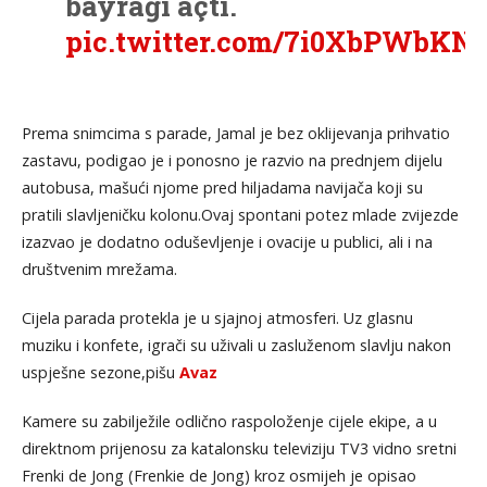
bayrağı açtı.
pic.twitter.com/7i0XbPWbKN
— Boşuna Tıklama
Prema snimcima s parade, Jamal je bez oklijevanja prihvatio
(@bosunatiklama)
May
zastavu, podigao je i ponosno je razvio na prednjem dijelu
11, 2026
autobusa, mašući njome pred hiljadama navijača koji su
pratili slavljeničku kolonu.Ovaj spontani potez mlade zvijezde
izazvao je dodatno oduševljenje i ovacije u publici, ali i na
društvenim mrežama.
Cijela parada protekla je u sjajnoj atmosferi. Uz glasnu
muziku i konfete, igrači su uživali u zasluženom slavlju nakon
uspješne sezone,pišu
Avaz
Kamere su zabilježile odlično raspoloženje cijele ekipe, a u
direktnom prijenosu za katalonsku televiziju TV3 vidno sretni
Frenki de Jong (Frenkie de Jong) kroz osmijeh je opisao