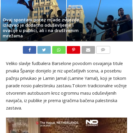
Ovaj spontani potez mlade zvijezde
izazvao je dodatno oduševljenje i
ovacije u publici, ali i na društvenim
mrežama
KOMENTARI
Veliko slavlje fudbalera Barselone povodom osvajanja titule
prvaka Španije donijelo je niz upečatljivih scena, a posebnu
pažnju privukao je Lamin Jamal (Lamine Yamal), koji je tokom
parade nosio palestinsku zastavu.Tokom tradicionalne vožnje
otvorenim autobusom kroz ogromnu masu oduševljenih
navijača, iz publike je prema igračima bačena palestinska
zastava.