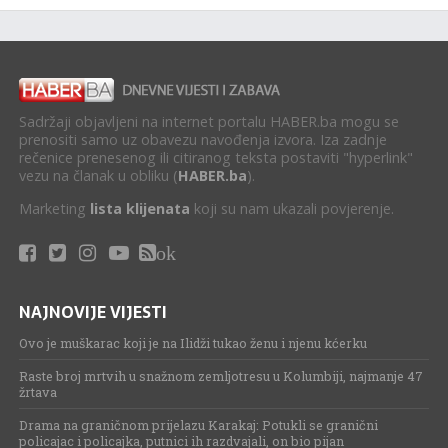
Sadržaji objavljeni na internet portalu HABER.ba mogu se
prenositi samo uz obavezu navođenja izvora. Iza zadnje
rečenice prenesenog ili citiranog teksta postaviti "hyperlink"
vezu na članak u obliku (
HABER.ba
).
Marketing
lista klijenata
koji su nam ukazali povjerenje.
ok
NAJNOVIJE VIJESTI
Ovo je muškarac koji je na Ilidži tukao ženu i njenu kćerku
Raste broj mrtvih u snažnom zemljotresu u Kolumbiji, najmanje 47
žrtava
Drama na graničnom prijelazu Karakaj: Potukli se granični
policajac i policajka, putnici ih razdvajali, on bio pijan