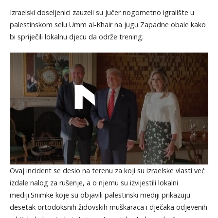
KOMENTARI
Izraelski doseljenici zauzeli su jučer nogometno igralište u
palestinskom selu Umm al-Khair na jugu Zapadne obale kako
bi spriječili lokalnu djecu da održe trening.
Ovaj incident se desio na terenu za koji su izraelske vlasti već
izdale nalog za rušenje, a o njemu su izvijestili lokalni
mediji.Snimke koje su objavili palestinski mediji prikazuju
desetak ortodoksnih židovskih muškaraca i dječaka odjevenih