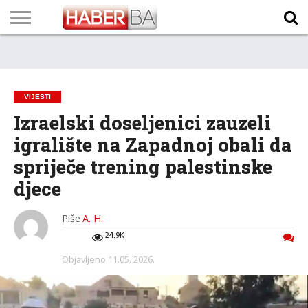
VIJESTI
BIZNIS
SPORT
SHOWBIZ
LIFESTYLE
SCI-
AUTO
ZANIMLJIVOSTI
FOTO
VIDEO
TV
VREMENSKA
STANJE NA
KURSNA
O
MARKETING
IMPRESSUM
KONTAKT
TECH
PROGRAM
PROGNOZA
PUTEVIMA
LISTA
NAMA
VIJESTI
Izraelski doseljenici zauzeli
igralište na Zapadnoj obali da
spriječe trening palestinske
djece
Piše
A. H.
24.9K
Objavljeno
11.05. 2026.