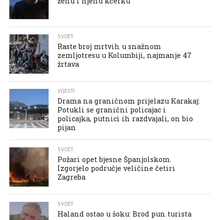
ženu i njenu kćerku
SVIJET
Raste broj mrtvih u snažnom
zemljotresu u Kolumbiji, najmanje 47
žrtava
VIJESTI
Drama na graničnom prijelazu Karakaj:
Potukli se granični policajac i
policajka, putnici ih razdvajali, on bio
pijan
SVIJET
Požari opet bjesne Španjolskom.
Izgorjelo područje veličine četiri
Zagreba
SVIJET
Haland ostao u šoku: Brod pun turista