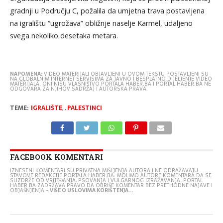
gradnji u Području C, požalila da umjetna trava postavljena
na igralištu “ugrožava” obližnje naselje Karmel, udaljeno
svega nekoliko desetaka metara.
NAPOMENA:
VIDEO MATERIJALI OBJAVLJENI U OVOM TEKSTU POSTAVLJENI SU
NA GLOBALNIM INTERNET SERVISIMA ZA JAVNO I BESPLATNO DIJELJENJE VIDEO
MATERIJALA. ONI NISU VLASNIŠTVO PORTALA HABER.BA I PORTAL HABER.BA NE
ODGOVARA ZA NJIHOV SADRŽAJ I AUTORSKA PRAVA.
TEME:
IGRALIŠTE
,
,
PALESTINCI
FACEBOOK KOMENTARI
IZNESENI KOMENTARI SU PRIVATNA MIŠLJENJA AUTORA I NE ODRAŽAVAJU
STAVOVE REDAKCIJE PORTALA HABER.BA. MOLIMO AUTORE KOMENTARA DA SE
SUZDRŽE OD VRIJEĐANJA, PSOVANJA I VULGARNOG IZRAŽAVANJA. PORTAL
HABER.BA ZADRŽAVA PRAVO DA OBRIŠE KOMENTAR BEZ PRETHODNE NAJAVE I
OBJAŠNJENJA -
VIŠE O USLOVIMA KORIŠTENJA...