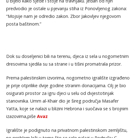
u bijelo kako sjede i stoje na travnjaku. Jedan od njih
predvodio je ostale u pjevanju stiha iz Ponovljenog zakona:
“Mojsije nam je odredio zakon. Zbor Jakovljev njegovom
posta baštinom.”
Dok su doseljenici bili na terenu, djeca iz sela u nogometnim
dresovima sjedila su sa strane i u tišini promatrala prizor.
Prema palestinskim izvorima, nogometno igralište izgrađeno
je prije otprilike dvije godine stranim donacijama. Cilj je bio
osigurati prostor za igru djeci u selu od dvjestotinjak
stanovnika. Umm al-Khair dio je šireg područja Masafer
Yatta, koje se nalazi u blizini Hebrona i suočava se s brojnim
izazovima,piše
Avaz
Igralište je podignuto na privatnom palestinskom zemljištu,
no problem leži u tome što se selo nalazi u Području C