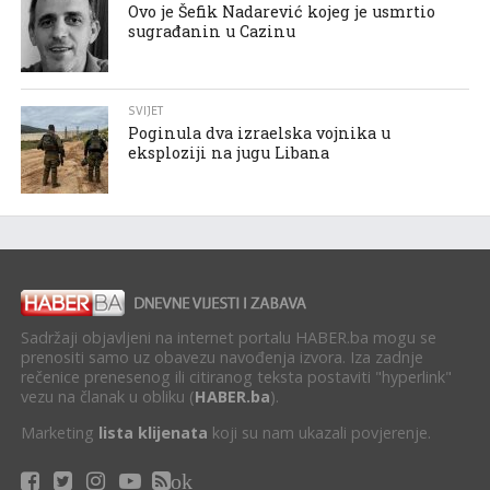
Ovo je Šefik Nadarević kojeg je usmrtio
sugrađanin u Cazinu
SVIJET
Poginula dva izraelska vojnika u
eksploziji na jugu Libana
Sadržaji objavljeni na internet portalu HABER.ba mogu se
prenositi samo uz obavezu navođenja izvora. Iza zadnje
rečenice prenesenog ili citiranog teksta postaviti "hyperlink"
vezu na članak u obliku (
HABER.ba
).
Marketing
lista klijenata
koji su nam ukazali povjerenje.
ok