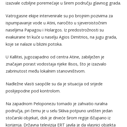
izazvale ozbiljne poremećaje u širem području glavnog grada.
Vatrogasne ekipe intervenirale su po brojnim pozivima za
ispumpavanje vode u Atini, naročito u sjeveroistočnim
naseljima Papagou i Holargos. Iz predostrožnosti su
evakuirane tri kuće u naselju Agios Dimitrios, na jugu grada,
koje se nalaze u blizini potoka.
U Kallitei, jugozapadno od centra Atine, zabilježen je
značajan porast vodostaja rijeke Ilisos, što je izazvalo
zabrinutost među lokalnim stanovništvom.
Nadležne vlasti saopćile su da je situacija od srijede
poslijepodne pod kontrolom.
Na zapadnom Peloponezu tornado je zahvatio ruralna
područja, pri čemu je u selu Skliva potpuno uništen jedan
stočarski objekat, dok je drveće širom regije iščupano iz
korijenja. Državna televizija ERT javila je da vlasnici objekta