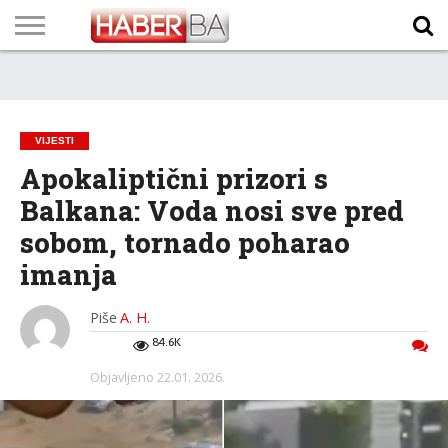
VIJESTI
BIZNIS
SPORT
SHOWBIZ
LIFESTYLE
SCI-
AUTO
ZANIMLJIVOSTI
FOTO
VIDEO
TV
VREMENSKA
STANJE NA
KURSNA
O
MARKETING
IMPRESSUM
KONTAKT
TECH
PROGRAM
PROGNOZA
PUTEVIMA
LISTA
NAMA
VIJESTI
Apokaliptični prizori s
Balkana: Voda nosi sve pred
sobom, tornado poharao
imanja
Piše
A. H.
84.6K
Objavljeno
22.01. 2026.