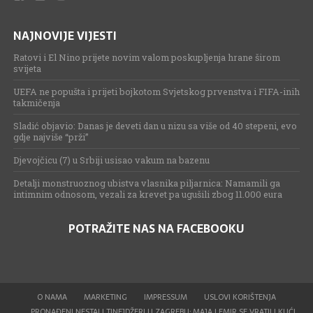
NAJNOVIJE VIJESTI
Ratovi i El Nino prijete novim valom poskupljenja hrane širom
svijeta
UEFA ne popušta i prijeti bojkotom Svjetskog prvenstva i FIFA-inih
takmičenja
Sladić objavio: Danas je deveti dan u nizu sa više od 40 stepeni, evo
gdje najviše “prži”
Djevojčicu (7) u Srbiji usisao vakum na bazenu
Detalji monstruoznog ubistva vlasnika piljarnica: Namamili ga
intimnim odnosom, vezali za krevet pa ugušili zbog 11.000 eura
POTRAŽITE NAS NA FACEBOOKU
O NAMA
MARKETING
IMPRESSUM
USLOVI KORIŠTENJA
PRONAĐENI NESTALI TINEJDŽERI U ZAGREBU: MAJA I EMIR SE VRATILI KUĆI