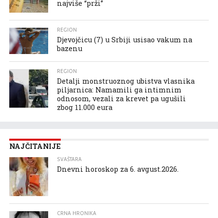
najviše “prži”
REGION
Djevojčicu (7) u Srbiji usisao vakum na
bazenu
REGION
Detalji monstruoznog ubistva vlasnika
piljarnica: Namamili ga intimnim
odnosom, vezali za krevet pa ugušili
zbog 11.000 eura
NAJČITANIJE
SVAŠTARA
Dnevni horoskop za 6. avgust.2026.
CRNA HRONIKA