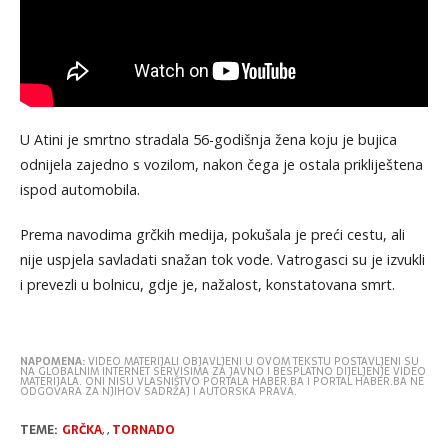
U Atini je smrtno stradala 56-godišnja žena koju je bujica
odnijela zajedno s vozilom, nakon čega je ostala prikliještena
ispod automobila.
Prema navodima grčkih medija, pokušala je preći cestu, ali
nije uspjela savladati snažan tok vode. Vatrogasci su je izvukli
i prevezli u bolnicu, gdje je, nažalost, konstatovana smrt.
NAPOMENA:
VIDEO MATERIJALI OBJAVLJENI U OVOM TEKSTU POSTAVLJENI SU
NA GLOBALNIM INTERNET SERVISIMA ZA JAVNO I BESPLATNO DIJELJENJE VIDEO
MATERIJALA. ONI NISU VLASNIŠTVO PORTALA HABER.BA I PORTAL HABER.BA NE
ODGOVARA ZA NJIHOV SADRŽAJ I AUTORSKA PRAVA.
TEME:
GRČKA
,
,
TORNADO