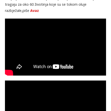
tragaju za oko 60 životinja koje su se tokom oluje
razbježale,piše
Avaz