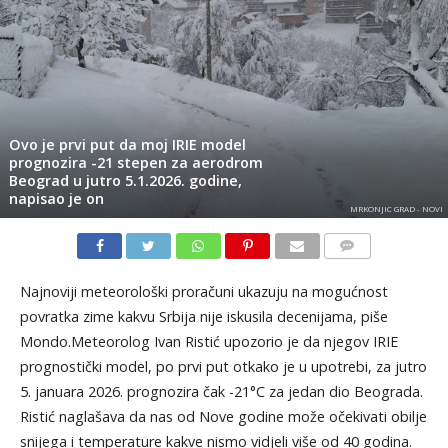
Ovo je prvi put da moj IRIE model
prognozira -21 stepen za aerodrom
Beograd u jutro 5.1.2026. godine,
napisao je on
MRKONJIC GRAD - NOVI
KOMENTARI
Najnoviji meteorološki proračuni ukazuju na mogućnost
povratka zime kakvu Srbija nije iskusila decenijama, piše
Mondo.Meteorolog Ivan Ristić upozorio je da njegov IRIE
prognostički model, po prvi put otkako je u upotrebi, za jutro
5. januara 2026. prognozira čak -21°C za jedan dio Beograda.
Ristić naglašava da nas od Nove godine može očekivati obilje
snijega i temperature kakve nismo vidjeli više od 40 godina.