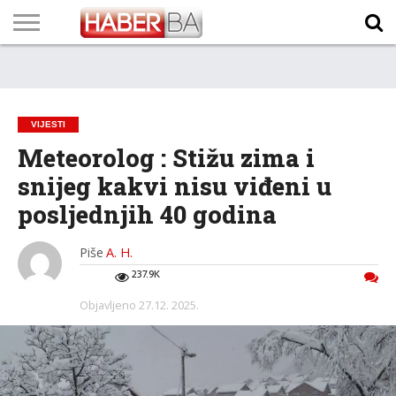
VIJESTI
BIZNIS
SPORT
SHOWBIZ
LIFESTYLE
SCI-
AUTO
ZANIMLJIVOSTI
FOTO
VIDEO
TV
VREMENSKA
STANJE NA
KURSNA
O
MARKETING
IMPRESSUM
KONTAKT
TECH
PROGRAM
PROGNOZA
PUTEVIMA
LISTA
NAMA
VIJESTI
Meteorolog : Stižu zima i
snijeg kakvi nisu viđeni u
posljednjih 40 godina
Piše
A. H.
237.9K
Objavljeno
27.12. 2025.