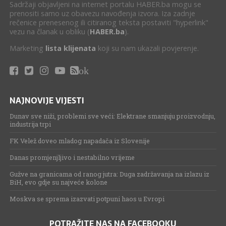
Sadržaji objavljeni na internet portalu HABER.ba mogu se
prenositi samo uz obavezu navođenja izvora. Iza zadnje
rečenice prenesenog ili citiranog teksta postaviti "hyperlink"
vezu na članak u obliku (
HABER.ba
).
Marketing
lista klijenata
koji su nam ukazali povjerenje.
ok
NAJNOVIJE VIJESTI
Dunav sve niži, problemi sve veći: Elektrane smanjuju proizvodnju,
industrija trpi
FK Velež doveo mladog napadača iz Slovenije
Danas promjenjljivo i nestabilno vrijeme
Gužve na granicama od ranog jutra: Duga zadržavanja na izlazu iz
BiH, evo gdje su najveće kolone
Moskva se sprema izazvati potpuni haos u Evropi
POTRAŽITE NAS NA FACEBOOKU