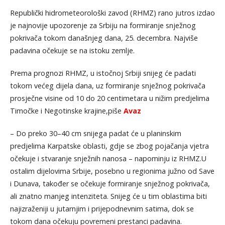
Republički hidrometeorološki zavod (RHMZ) rano jutros izdao
je najnovije upozorenje za Srbiju na formiranje snježnog
pokrivača tokom današnjeg dana, 25. decembra. Najviše
padavina očekuje se na istoku zemlje.
Prema prognozi RHMZ, u istočnoj Srbiji snijeg će padati
tokom većeg dijela dana, uz formiranje snježnog pokrivača
prosječne visine od 10 do 20 centimetara u nižim predjelima
Timočke i Negotinske krajine,piše
Avaz
– Do preko 30–40 cm snijega padat će u planinskim
predjelima Karpatske oblasti, gdje se zbog pojačanja vjetra
očekuje i stvaranje snježnih nanosa – napominju iz RHMZ.U
ostalim dijelovima Srbije, posebno u regionima južno od Save
i Dunava, također se očekuje formiranje snježnog pokrivača,
ali znatno manjeg intenziteta. Snijeg će u tim oblastima biti
najizraženiji u jutarnjim i prijepodnevnim satima, dok se
tokom dana očekuju povremeni prestanci padavina.