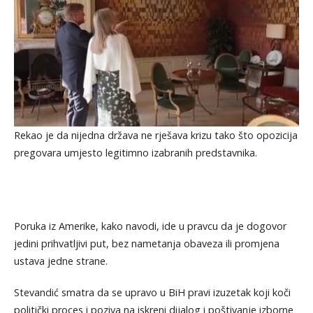
Rekao je da nijedna država ne rješava krizu tako što opozicija
pregovara umjesto legitimno izabranih predstavnika.
Poruka iz Amerike, kako navodi, ide u pravcu da je dogovor
jedini prihvatljivi put, bez nametanja obaveza ili promjena
ustava jedne strane.
Stevandić smatra da se upravo u BiH pravi izuzetak koji koči
politički proces i poziva na iskreni dijalog i poštivanje izborne