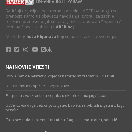
Sadržaji objavljeni na internet portalu HABER.ba mogu se
prenositi samo uz obavezu navođenja izvora. Iza zadnje
rečenice prenesenog ili citiranog teksta postaviti "hyperlink"
vezu na članak u obliku (
HABER.ba
).
Marketing
lista klijenata
koji su nam ukazali povjerenje.
ok
NAJNOVIJE VIJESTI
Ovo je Šefik Nadarević kojeg je usmrtio sugrađanin u Cazinu
Dnevni horoskop za 6. avgust.2026.
Poginula dva izraelska vojnika u eksploziji na jugu Libana
UEFA uvela dvije velike promjene: Evo šta se odmah mijenja u Ligi
prvaka
Figo bez milosti prema Infantinu: Lagao je, mora otići, odmah!