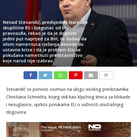
Nenad Stevandić, predsjednik Narodne
skupštine RS i bjegunac od bh.
pravosuđa, rekao je da je dogovor
jedini put naprijed za BiH, te dodao da
silom nametnuta rješenja dovode do
ustavne krize i da je problem što se
pokušava nametnuti predstavništvo
koje narod nije izabrao.
KOMENTARI
Stevandić se ponovo osvrnuo na ulogu visokog predstavnika
Christiana Schmidta, kojeg vidi kao ključnog krivca za blokade
i nesuglasice, uprkos porukama EU o važnosti unutrašnjeg
dogovora.