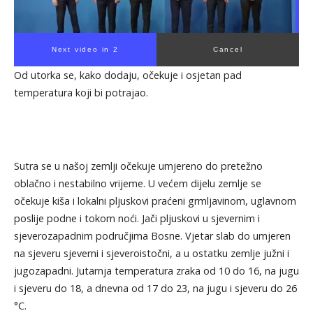
Next video in 1
Cancel
Od utorka se, kako dodaju, očekuje i osjetan pad
temperatura koji bi potrajao.
Sutra se u našoj zemlji očekuje umjereno do pretežno
oblačno i nestabilno vrijeme. U većem dijelu zemlje se
očekuje kiša i lokalni pljuskovi praćeni grmljavinom, uglavnom
poslije podne i tokom noći. Jači pljuskovi u sjevernim i
sjeverozapadnim područjima Bosne. Vjetar slab do umjeren
na sjeveru sjeverni i sjeveroistočni, a u ostatku zemlje južni i
jugozapadni. Jutarnja temperatura zraka od 10 do 16, na jugu
i sjeveru do 18, a dnevna od 17 do 23, na jugu i sjeveru do 26
°C.