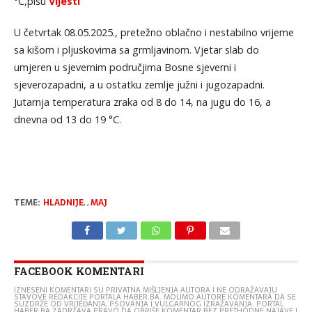
°C,pišu
Vijesti
U četvrtak 08.05.2025., pretežno oblačno i nestabilno vrijeme
sa kišom i pljuskovima sa grmljavinom. Vjetar slab do
umjeren u sjevernim područjima Bosne sjeverni i
sjeverozapadni, a u ostatku zemlje južni i jugozapadni.
Jutarnja temperatura zraka od 8 do 14, na jugu do 16, a
dnevna od 13 do 19 °C.
TEME:
HLADNIJE
,
,
MAJ
FACEBOOK KOMENTARI
IZNESENI KOMENTARI SU PRIVATNA MIŠLJENJA AUTORA I NE ODRAŽAVAJU
STAVOVE REDAKCIJE PORTALA HABER.BA. MOLIMO AUTORE KOMENTARA DA SE
SUZDRŽE OD VRIJEĐANJA, PSOVANJA I VULGARNOG IZRAŽAVANJA. PORTAL
HABER.BA ZADRŽAVA PRAVO DA OBRIŠE KOMENTAR BEZ PRETHODNE NAJAVE I