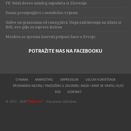
FK Velež doveo mladog napadača iz Slovenije
Danas promjenjljivo i nestabilno vrijeme
Gužve na granicama od ranog jutra: Duga zadržavanja na izlazu iz
BiH, evo gdje su najveće kolone
Moskva se sprema izazvati potpuni haos u Evropi
POTRAŽITE NAS NA FACEBOOKU
O NAMA
MARKETING
IMPRESSUM
USLOVI KORIŠTENJA
PRONAĐENI NESTALI TINEJDŽERI U ZAGREBU: MAJA I EMIR SE VRATILI KUĆI
RSS
KONTAKT
© 2012 - 2020 "
NMS.ba
" - Sva prava zadržana.