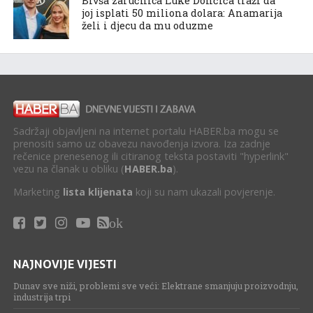
Bivša zaručnica Luke Dončića traži da
joj isplati 50 miliona dolara: Anamarija
želi i djecu da mu oduzme
Sadržaji objavljeni na internet portalu HABER.ba mogu se
prenositi samo uz obavezu navođenja izvora. Iza zadnje
rečenice prenesenog ili citiranog teksta postaviti "hyperlink"
vezu na članak u obliku (
HABER.ba
).
Marketing
lista klijenata
koji su nam ukazali povjerenje.
ok
NAJNOVIJE VIJESTI
Dunav sve niži, problemi sve veći: Elektrane smanjuju proizvodnju,
industrija trpi