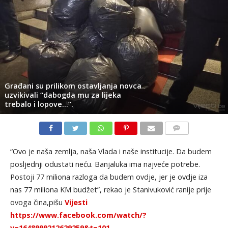
Građani su prilikom ostavljanja novca
uzvikivali “dabogda mu za lijeka
trebalo i lopove…”.
KOMENTARI
“Ovo je naša zemlja, naša Vlada i naše institucije. Da budem
posljednji odustati neću. Banjaluka ima najveće potrebe.
Postoji 77 miliona razloga da budem ovdje, jer je ovdje iza
nas 77 miliona KM budžet”, rekao je Stanivuković ranije prije
ovoga čina,pišu
Vijesti
https://www.facebook.com/watch/?
v=1648999212629259&t=101