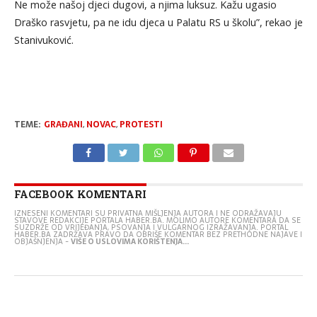
Ne može našoj djeci dugovi, a njima luksuz. Kažu ugasio
Draško rasvjetu, pa ne idu djeca u Palatu RS u školu”, rekao je
Stanivuković.
TEME:
GRAĐANI
,
NOVAC
,
PROTESTI
FACEBOOK KOMENTARI
IZNESENI KOMENTARI SU PRIVATNA MIŠLJENJA AUTORA I NE ODRAŽAVAJU
STAVOVE REDAKCIJE PORTALA HABER.BA. MOLIMO AUTORE KOMENTARA DA SE
SUZDRŽE OD VRIJEĐANJA, PSOVANJA I VULGARNOG IZRAŽAVANJA. PORTAL
HABER.BA ZADRŽAVA PRAVO DA OBRIŠE KOMENTAR BEZ PRETHODNE NAJAVE I
OBJAŠNJENJA -
VIŠE O USLOVIMA KORIŠTENJA...