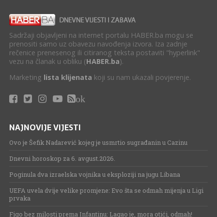
Sadržaji objavljeni na internet portalu HABER.ba mogu se
prenositi samo uz obavezu navođenja izvora. Iza zadnje
rečenice prenesenog ili citiranog teksta postaviti "hyperlink"
vezu na članak u obliku (
HABER.ba
).
Marketing
lista klijenata
koji su nam ukazali povjerenje.
ok
NAJNOVIJE VIJESTI
Ovo je Šefik Nadarević kojeg je usmrtio sugrađanin u Cazinu
Dnevni horoskop za 6. avgust.2026.
Poginula dva izraelska vojnika u eksploziji na jugu Libana
UEFA uvela dvije velike promjene: Evo šta se odmah mijenja u Ligi
prvaka
Figo bez milosti prema Infantinu: Lagao je, mora otići, odmah!