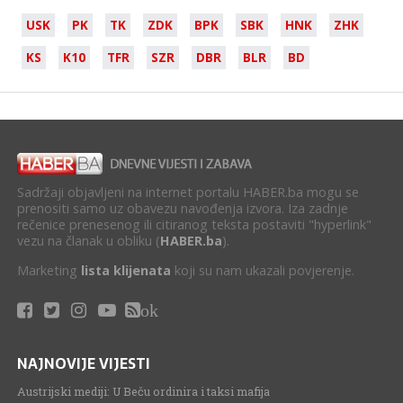
USK
PK
TK
ZDK
BPK
SBK
HNK
ZHK
KS
K10
TFR
SZR
DBR
BLR
BD
Sadržaji objavljeni na internet portalu HABER.ba mogu se
prenositi samo uz obavezu navođenja izvora. Iza zadnje
rečenice prenesenog ili citiranog teksta postaviti "hyperlink"
vezu na članak u obliku (
HABER.ba
).
Marketing
lista klijenata
koji su nam ukazali povjerenje.
ok
NAJNOVIJE VIJESTI
Austrijski mediji: U Beču ordinira i taksi mafija