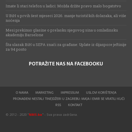
Imate li stari telefon u ladici: Možda držite pravo malo bogatstvo
U BiH u prvih šest mjeseci 2026. manje turističkih dolazaka, ali više
noćenja
Mesi prekinuo glasine o prelasku njegovog sina u omladinsku
akademiju Barselone
Šta ulazak BiH u SEPA znači za građane: Uplate iz dijaspore jeftinije
za 94 posto
POTRAŽITE NAS NA FACEBOOKU
O NAMA
MARKETING
IMPRESSUM
USLOVI KORIŠTENJA
PRONAĐENI NESTALI TINEJDŽERI U ZAGREBU: MAJA I EMIR SE VRATILI KUĆI
RSS
KONTAKT
© 2012 - 2020 "
NMS.ba
" - Sva prava zadržana.