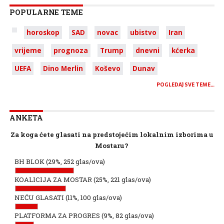
POPULARNE TEME
horoskop
SAD
novac
ubistvo
Iran
vrijeme
prognoza
Trump
dnevni
kćerka
UEFA
Dino Merlin
Koševo
Dunav
POGLEDAJ SVE TEME…
ANKETA
Za koga ćete glasati na predstojećim lokalnim izborima u
Mostaru?
BH BLOK
(29%, 252 glas/ova)
KOALICIJA ZA MOSTAR
(25%, 221 glas/ova)
NEĆU GLASATI
(11%, 100 glas/ova)
PLATFORMA ZA PROGRES
(9%, 82 glas/ova)