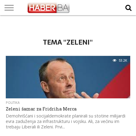
VIJESTI
BIZNIS
SPORT
SHOWBIZ
LIFESTYLE
SCI-
AUTO
ZANIMLJIVOSTI
FOTO
VIDEO
TV
VREMENSKA
STANJE NA
KURSNA
O
MARKETING
IMPRESSUM
KONTAKT
TECH
PROGRAM
PROGNOZA
PUTEVIMA
LISTA
NAMA
TEMA "ZELENI"
53.2K
POLITIKA
Zeleni šamar za Fridriha Merca
Demohrišćani i socijaldemokrate planirali su stotine milijardi
evra zaduženja za infrastrukturu i vojsku. Ali, za većinu im
trebaju Liberali ili Zeleni. Prvi...