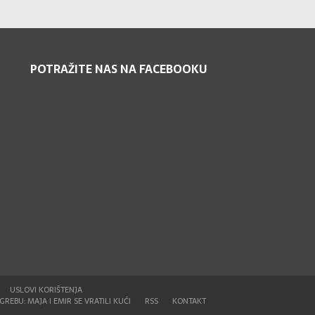
POTRAŽITE NAS NA FACEBOOKU
USLOVI KORIŠTENJA
REBU: MAJA I EMIR SE VRATILI KUĆI
RSS
KONTAKT