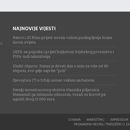
NAJNOVIJE VIJESTI
Ratovi i El Nino prijete novim valom poskupljenja hrane
širom svijeta
a.
UEFA ne popušta i prijeti bojkotom Svjetskog prvenstva i
FIFA-inih takmičenja
Sladić objavio: Danas je deveti dan u nizu sa više od 40
stepeni, evo gdje najviše “prži”
Djevojčicu (7) u Srbiji usisao vakum na bazenu
Detalji monstruoznog ubistva vlasnika piljarnica:
Namamili ga intimnim odnosom, vezali za krevet pa
ugušili zbog 11.000 eura
O NAMA
MARKETING
IMPRESSUM
PRONAĐENI NESTALI TINEJDŽERI U ZAG