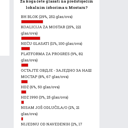
Za koga ćete glasati na predstojećim
lokalnim izborima u Mostaru?
BH BLOK
(29%, 252 glas/ova)
KOALICIJA ZA MOSTAR
(25%, 221
glas/ova)
NEĆU GLASATI
(11%, 100 glas/ova)
PLATFORMA ZA PROGRES
(9%, 82
glas/ova)
ОСТАЈТЕ ОВДЈЕ - ЗАЈЕДНО ЗА НАШ
МОСТАР
(8%, 67 glas/ova)
HDZ
(6%, 50 glas/ova)
HDZ 1990
(3%, 25 glas/ova)
NISAM JOŠ ODLUČILA/O
(2%, 21
glas/ova)
NIJEDNU OD NAVEDENIH
(2%, 17