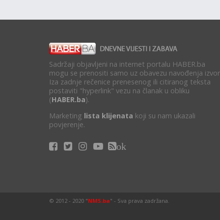
Sadržaji objavljeni na internet portalu HABER.ba
mogu se prenositi samo uz obavezu navođenja izvor
Iza zadnje rečenice prenesenog ili citiranog teksta
postaviti "hyperlink" vezu na članak u obliku
(
HABER.ba
).
Marketing
lista klijenata
koji su nam ukazali
povjerenje.
ok
© 2012 - 2020 "
NMS.ba
" - Sva prava zadržana.