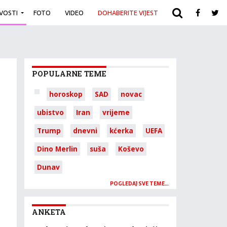
IVOSTI
FOTO
VIDEO
DOHABERITE VIJEST
ARHIVA
POPULARNE TEME
horoskop
SAD
novac
ubistvo
Iran
vrijeme
Trump
dnevni
kćerka
UEFA
Dino Merlin
suša
Koševo
Dunav
POGLEDAJ SVE TEME…
ANKETA