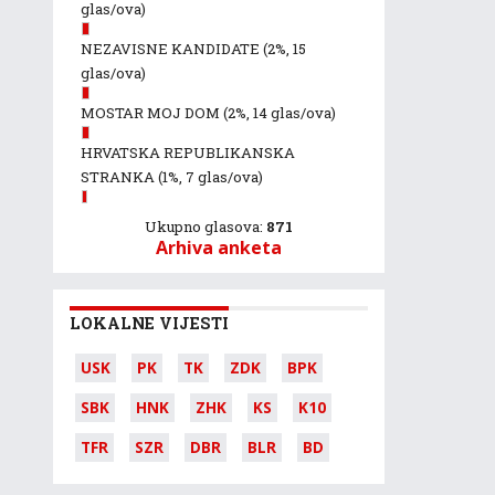
glas/ova)
NEZAVISNE KANDIDATE
(2%, 15
glas/ova)
MOSTAR MOJ DOM
(2%, 14 glas/ova)
HRVATSKA REPUBLIKANSKA
STRANKA
(1%, 7 glas/ova)
Ukupno glasova:
871
Arhiva anketa
LOKALNE VIJESTI
USK
PK
TK
ZDK
BPK
SBK
HNK
ZHK
KS
K10
TFR
SZR
DBR
BLR
BD