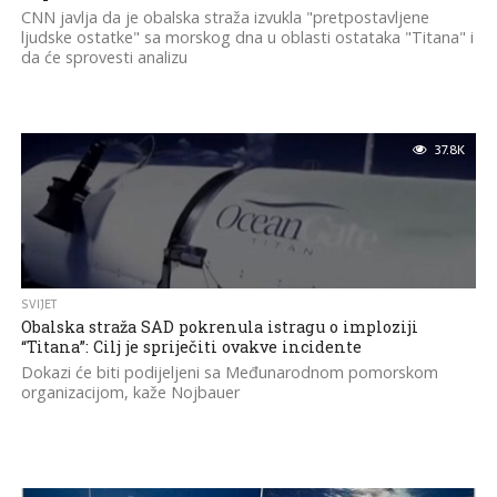
CNN javlja da je obalska straža izvukla "pretpostavljene
ljudske ostatke" sa morskog dna u oblasti ostataka "Titana" i
da će sprovesti analizu
37.8K
SVIJET
Obalska straža SAD pokrenula istragu o imploziji
“Titana”: Cilj je spriječiti ovakve incidente
Dokazi će biti podijeljeni sa Međunarodnom pomorskom
organizacijom, kaže Nojbauer