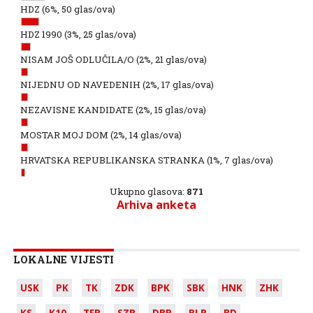
HDZ
(6%, 50 glas/ova)
HDZ 1990
(3%, 25 glas/ova)
NISAM JOŠ ODLUČILA/O
(2%, 21 glas/ova)
NIJEDNU OD NAVEDENIH
(2%, 17 glas/ova)
NEZAVISNE KANDIDATE
(2%, 15 glas/ova)
MOSTAR MOJ DOM
(2%, 14 glas/ova)
HRVATSKA REPUBLIKANSKA STRANKA
(1%, 7 glas/ova)
Ukupno glasova:
871
Arhiva anketa
LOKALNE VIJESTI
USK
PK
TK
ZDK
BPK
SBK
HNK
ZHK
KS
K10
TFR
SZR
DBR
BLR
BD