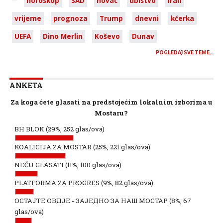
horoskop
SAD
novac
ubistvo
Iran
vrijeme
prognoza
Trump
dnevni
kćerka
UEFA
Dino Merlin
Koševo
Dunav
POGLEDAJ SVE TEME…
ANKETA
Za koga ćete glasati na predstojećim lokalnim izborima u
Mostaru?
BH BLOK
(29%, 252 glas/ova)
KOALICIJA ZA MOSTAR
(25%, 221 glas/ova)
NEĆU GLASATI
(11%, 100 glas/ova)
PLATFORMA ZA PROGRES
(9%, 82 glas/ova)
ОСТАЈТЕ ОВДЈЕ - ЗАЈЕДНО ЗА НАШ МОСТАР
(8%, 67
glas/ova)