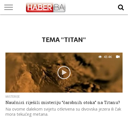
VIJESTI
BIZNIS
SPORT
SHOWBIZ
LIFESTYLE
SCI-
AUTO
ZANIMLJIVOSTI
FOTO
VIDEO
TV
VREMENSKA
STANJE NA
KURSNA
O
MARKETING
IMPRESSUM
KONTAKT
TECH
PROGRAM
PROGNOZA
PUTEVIMA
LISTA
NAMA
TEMA "TITAN"
43.4K
MISTERIJE
Naučnici riješili misteriju “čarobnih otoka” na Titanu?
Na ovome dalekom svijetu otkrivena su divovska jezera ili čak
mora tekućeg metana.