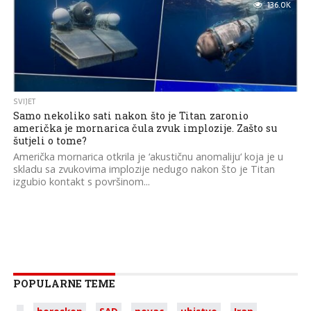
136.0K
SVIJET
Samo nekoliko sati nakon što je Titan zaronio
američka je mornarica čula zvuk implozije. Zašto su
šutjeli o tome?
Američka mornarica otkrila je ‘akustičnu anomaliju‘ koja je u
skladu sa zvukovima implozije nedugo nakon što je Titan
izgubio kontakt s površinom...
POPULARNE TEME