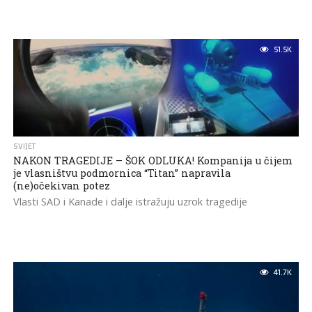
51.5K
SVIJET
NAKON TRAGEDIJE – ŠOK ODLUKA! Kompanija u čijem
je vlasništvu podmornica “Titan” napravila
(ne)očekivan potez
Vlasti SAD i Kanade i dalje istražuju uzrok tragedije
41.7K