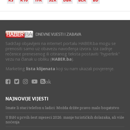
Sadržaji objavljeni na internet portalu HABER.ba mogu se
prenositi samo uz obavezu navođenja izvora. Iza zadnje
rečenice prenesenog ili citiranog teksta postaviti "hyperlink"
vezu na članak u obliku (
HABER.ba
).
Marketing
lista klijenata
koji su nam ukazali povjerenje.
ok
NAJNOVIJE VIJESTI
Imate li stari telefon u ladici: Možda držite pravo malo bogatstvo
U BiH u prvih šest mjeseci 2026. manje turističkih dolazaka, ali više
noćenja