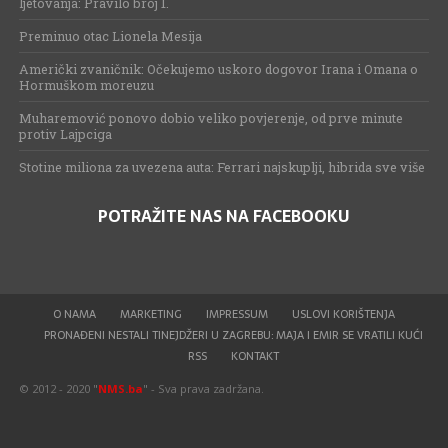
ljetovanja: Pravilo broj 1.
Preminuo otac Lionela Mesija
Američki zvaničnik: Očekujemo uskoro dogovor Irana i Omana o
Hormuškom moreuzu
Muharemović ponovo dobio veliko povjerenje, od prve minute
protiv Lajpciga
Stotine miliona za uvezena auta: Ferrari najskuplji, hibrida sve više
POTRAŽITE NAS NA FACEBOOKU
O NAMA
MARKETING
IMPRESSUM
USLOVI KORIŠTENJA
PRONAĐENI NESTALI TINEJDŽERI U ZAGREBU: MAJA I EMIR SE VRATILI KUĆI
RSS
KONTAKT
© 2012 - 2020 "
NMS.ba
" - Sva prava zadržana.