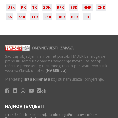
USK
PK
TK
ZDK
BPK
SBK
HNK
ZHK
KS
K10
TFR
SZR
DBR
BLR
BD
Sadržaji objavljeni na internet portalu HABER.ba mogu se
prenositi samo uz obavezu navođenja izvora. Iza zadnje
rečenice prenesenog ili citiranog teksta postaviti "hyperlink"
vezu na članak u obliku (
HABER.ba
).
Marketing
lista klijenata
koji su nam ukazali povjerenje.
ok
NAJNOVIJE VIJESTI
Hronični bolesnici moraju da obrate pažnju na ovo tokom