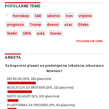
POPULARNE TEME
horoskop
SAD
ubistvo
Iran
vrijeme
prognoza
Trump
dnevni
otac
Džeko
Sladić
UEFA
suša
Dunav
POGLEDAJ SVE TEME…
ANKETA
Za koga ćete glasati na predstojećim lokalnim izborima u
Mostaru?
BH BLOK
(29%, 252 glas/ova)
KOALICIJA ZA MOSTAR
(25%, 221 glas/ova)
NEĆU GLASATI
(11%, 100 glas/ova)
PLATFORMA ZA PROGRES
(9%, 82 glas/ova)