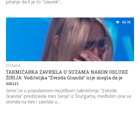
pitanje da li je to "zauvek"...
48.9K
ESTRADA
TAKMIČARKA ZAVRŠILA U SUZAMA NAKON ODLUKE
ŽIRIJA: Voditeljka “Zvezda Granda” nije mogla da je
smiri
Sinoć se u popularnom muzičkom takmičenju “Zvezde
Granda” predstavila Ines Senjić iz Štutgarta, međutim ona se
slomila na bini i završila u...