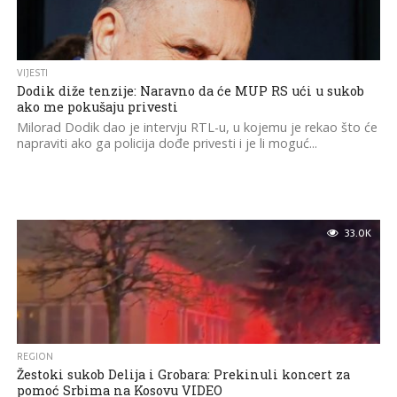
VIJESTI
Dodik diže tenzije: Naravno da će MUP RS ući u sukob
ako me pokušaju privesti
Milorad Dodik dao je intervju RTL-u, u kojemu je rekao što će
napraviti ako ga policija dođe privesti i je li moguć...
33.0K
REGION
Žestoki sukob Delija i Grobara: Prekinuli koncert za
pomoć Srbima na Kosovu VIDEO