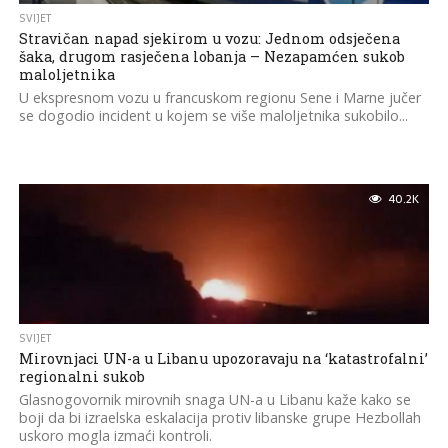
SVIJET
Stravičan napad sjekirom u vozu: Jednom odsječena
šaka, drugom rasječena lobanja – Nezapamćen sukob
maloljetnika
U ekspresnom vozu u francuskom regionu Sene i Marne jučer
se dogodio incident u kojem se više maloljetnika sukobilo...
40.2K
SVIJET
Mirovnjaci UN-a u Libanu upozoravaju na ‘katastrofalni’
regionalni sukob
Glasnogovornik mirovnih snaga UN-a u Libanu kaže kako se
boji da bi izraelska eskalacija protiv libanske grupe Hezbollah
uskoro mogla izmaći kontroli.