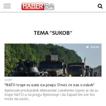
VIJESTI
BIZNIS
SPORT
SHOWBIZ
LIFESTYLE
SCI-
AUTO
ZANIMLJIVOSTI
FOTO
VIDEO
TV
VREMENSKA
STANJE NA
KURSNA
O
MARKETING
IMPRESSUM
KONTAKT
TECH
PROGRAM
PROGNOZA
PUTEVIMA
LISTA
NAMA
TEMA "SUKOB"
406.4K
SVIJET
“NATO trupe su nam na pragu. Uvući će nas u sukob”
Bjeloruski predsjednik Aleksandar Lukašenko izjavio je da su
trupe NATO-a na pragu Bjelorusije i da Zapad čini sve što
može da uvuče...