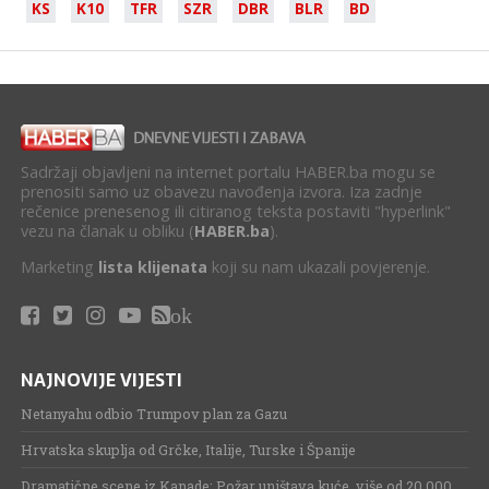
KS
K10
TFR
SZR
DBR
BLR
BD
Sadržaji objavljeni na internet portalu HABER.ba mogu se
prenositi samo uz obavezu navođenja izvora. Iza zadnje
rečenice prenesenog ili citiranog teksta postaviti "hyperlink"
vezu na članak u obliku (
HABER.ba
).
Marketing
lista klijenata
koji su nam ukazali povjerenje.
ok
NAJNOVIJE VIJESTI
Netanyahu odbio Trumpov plan za Gazu
Hrvatska skuplja od Grčke, Italije, Turske i Španije
Dramatične scene iz Kanade: Požar uništava kuće, više od 20.000