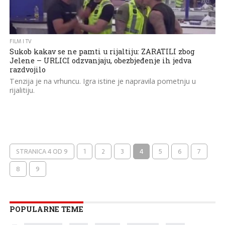
FILM I TV
Sukob kakav se ne pamti u rijaltiju: ZARATILI zbog
Jelene – URLICI odzvanjaju, obezbjeđenje ih jedva
razdvojilo
Tenzija je na vrhuncu. Igra istine je napravila pometnju u
rijalitiju.
STRANICA 4 OD 9
1
2
3
4
5
6
7
8
9
POPULARNE TEME