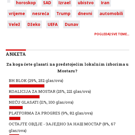
horoskop
SAD
Izrael
ubistvo
Iran
vrijeme
nesreća
Trump
dnevni
automobili
Velež
Džeko
UEFA
Dunav
POGLEDAJ SVE TEME…
ANKETA
Za koga ćete glasati na predstojećim lokalnim izborima u
Mostaru?
BH BLOK
(29%, 252 glas/ova)
KOALICIJA ZA MOSTAR
(25%, 221 glas/ova)
NEĆU GLASATI
(11%, 100 glas/ova)
PLATFORMA ZA PROGRES
(9%, 82 glas/ova)
ОСТАЈТЕ ОВДЈЕ - ЗАЈЕДНО ЗА НАШ МОСТАР
(8%, 67
glas/ova)