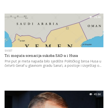
28.4K
SVIJET
Tri moguća scenarija sukoba SAD-a i Husa
Prvi put je meta napada bilo sjedište Političkog biroa Husa u
četvrti Geraf u glavnom gradu Sana'i, a postoje i izvještaji o...
45.8K