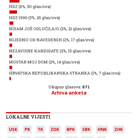
HDZ
(6%, 50 glas/ova)
HDZ 1990
(3%, 25 glas/ova)
NISAM JOŠ ODLUČILA/O
(2%, 21 glas/ova)
NIJEDNU OD NAVEDENIH
(2%, 17 glas/ova)
NEZAVISNE KANDIDATE
(2%, 15 glas/ova)
MOSTAR MOJ DOM
(2%, 14 glas/ova)
HRVATSKA REPUBLIKANSKA STRANKA
(1%, 7 glas/ova)
Ukupno glasova:
871
Arhiva anketa
LOKALNE VIJESTI
USK
PK
TK
ZDK
BPK
SBK
HNK
ZHK