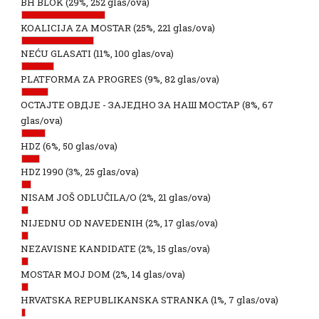
BH BLOK
(29%, 252 glas/ova)
KOALICIJA ZA MOSTAR
(25%, 221 glas/ova)
NEĆU GLASATI
(11%, 100 glas/ova)
PLATFORMA ZA PROGRES
(9%, 82 glas/ova)
ОСТАЈТЕ ОВДЈЕ - ЗАЈЕДНО ЗА НАШ МОСТАР
(8%, 67
glas/ova)
HDZ
(6%, 50 glas/ova)
HDZ 1990
(3%, 25 glas/ova)
NISAM JOŠ ODLUČILA/O
(2%, 21 glas/ova)
NIJEDNU OD NAVEDENIH
(2%, 17 glas/ova)
NEZAVISNE KANDIDATE
(2%, 15 glas/ova)
MOSTAR MOJ DOM
(2%, 14 glas/ova)
HRVATSKA REPUBLIKANSKA STRANKA
(1%, 7 glas/ova)