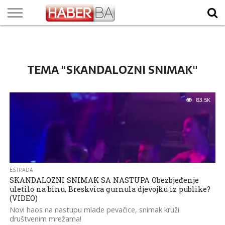
VIJESTI
BIZNIS
SPORT
SHOWBIZ
LIFESTYLE
SCI-
AUTO
ZANIMLJIVOSTI
FOTO
VIDEO
TV
VREMENSKA
STANJE NA
KURSNA
O
MARKETING
IMPRESSUM
KONTAKT
TECH
PROGRAM
PROGNOZA
PUTEVIMA
LISTA
NAMA
TEMA "SKANDALOZNI SNIMAK"
83.5K
ESTRADA
SKANDALOZNI SNIMAK SA NASTUPA Obezbjeđenje
uletilo na binu, Breskvica gurnula djevojku iz publike?
(VIDEO)
Novi haos na nastupu mlade pevačice, snimak kruži
društvenim mrežama!