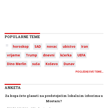
POPULARNE TEME
horoskop
SAD
novac
ubistvo
Iran
vrijeme
Trump
dnevni
kćerka
UEFA
Dino Merlin
suša
Koševo
Dunav
POGLEDAJ SVE TEME…
ANKETA
Za koga ćete glasati na predstojećim lokalnim izborima u
Mostaru?