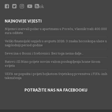
ok
NAJNOVIJE VIJESTI
Nijemci izazvali požar u apartmanu u Poreču, vlasnik traži 400.000
eura odštete
Veliki finansijski uspjeh u avgustu 2026: 3 znaka horoskopa ulaze u
najplodniji period godine
Severina o Bosni i Srebrenici: Bez toga nema dalje…
Ratovi i El Nino prijete novim valom poskupljenja hrane širom
svijeta
UEFA ne popušta i prijeti bojkotom Svjetskog prvenstva i FIFA-inih
takmičenja
POTRAŽITE NAS NA FACEBOOKU