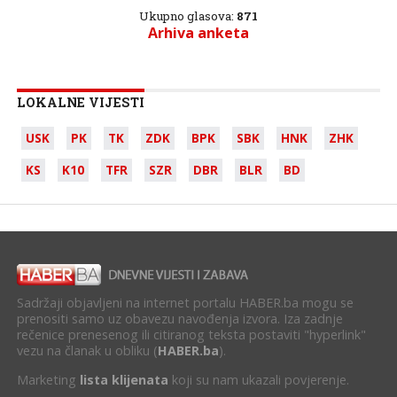
Ukupno glasova:
871
Arhiva anketa
LOKALNE VIJESTI
USK
PK
TK
ZDK
BPK
SBK
HNK
ZHK
KS
K10
TFR
SZR
DBR
BLR
BD
Sadržaji objavljeni na internet portalu HABER.ba mogu se
prenositi samo uz obavezu navođenja izvora. Iza zadnje
rečenice prenesenog ili citiranog teksta postaviti "hyperlink"
vezu na članak u obliku (
HABER.ba
).
Marketing
lista klijenata
koji su nam ukazali povjerenje.