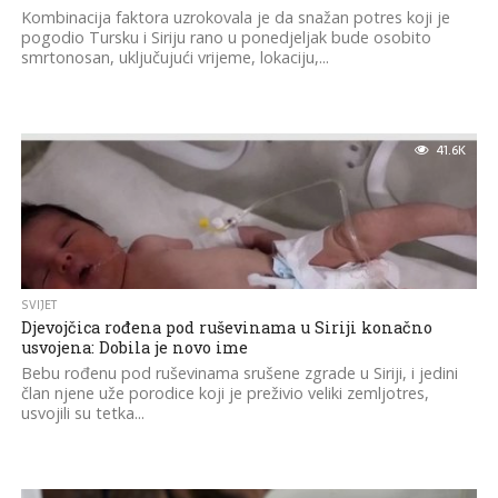
Kombinacija faktora uzrokovala je da snažan potres koji je
pogodio Tursku i Siriju rano u ponedjeljak bude osobito
smrtonosan, uključujući vrijeme, lokaciju,...
41.6K
SVIJET
Djevojčica rođena pod ruševinama u Siriji konačno
usvojena: Dobila je novo ime
Bebu rođenu pod ruševinama srušene zgrade u Siriji, i jedini
član njene uže porodice koji je preživio veliki zemljotres,
usvojili su tetka...