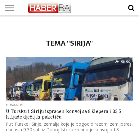
VIJESTI
BIZNIS
SPORT
SHOWBIZ
LIFESTYLE
SCI-
AUTO
ZANIMLJIVOSTI
FOTO
VIDEO
TV
VREMENSKA
STANJE NA
KURSNA
O
MARKETING
IMPRESSUM
KONTAKT
TECH
PROGRAM
PROGNOZA
PUTEVIMA
LISTA
NAMA
TEMA "SIRIJA"
58.5K
HUMANOST
U Tursku i Siriju ispraćen konvoj sa 8 šlepera i 33,5
hiljade dječijih paketića
Put Turske i Sirije, zemalja koje je pogodio razorni zemljotres,
danas u 9,30 sati iz Doboj Istoka krenuo je konvoj od 8...