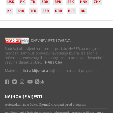
USK
PK
TK
ZDK
BPK
SBK
HNK
ZHK
KS
K10
TFR
SZR
DBR
BLR
BD
Sadržaji objavljeni na internet portalu HABER.ba mogu se
prenositi samo uz obavezu navođenja izvora. Iza zadnje
rečenice prenesenog ili citiranog teksta postaviti "hyperlink"
vezu na članak u obliku (
HABER.ba
).
Marketing
lista klijenata
koji su nam ukazali povjerenje.
ok
NAJNOVIJE VIJESTI
Autoindustrija u šoku: Njemački gigant pred stečajem
Vrućine i suša koštaju evropsku ekonomiju stotine milijardi eura