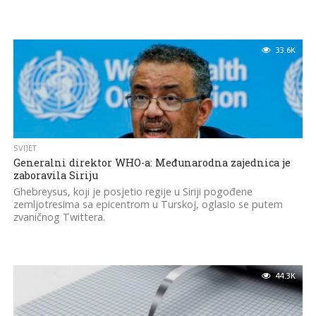
33.6K
SVIJET
Generalni direktor WHO-a: Međunarodna zajednica je
zaboravila Siriju
Ghebreysus, koji je posjetio regije u Siriji pogođene
zemljotresima sa epicentrom u Turskoj, oglasio se putem
zvaničnog Twittera.
44.3K