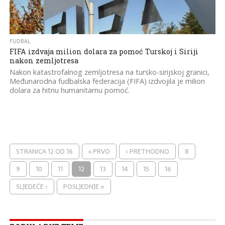
FUDBAL
FIFA izdvaja milion dolara za pomoć Turskoj i Siriji
nakon zemljotresa
Nakon katastrofalnog zemljotresa na tursko-sirijskoj granici,
Međunarodna fudbalska federacija (FIFA) izdvojila je milion
dolara za hitnu humanitarnu pomoć.
STRANICA 12 OD 16
« PRVO
‹ PRETHODNO
8
9
10
11
12
13
14
15
16
SLJEDEĆE ›
POSLJEDNJE »