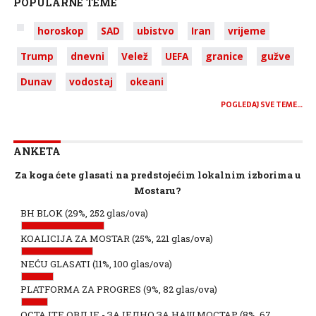
POPULARNE TEME
horoskop
SAD
ubistvo
Iran
vrijeme
Trump
dnevni
Velež
UEFA
granice
gužve
Dunav
vodostaj
okeani
POGLEDAJ SVE TEME…
ANKETA
Za koga ćete glasati na predstojećim lokalnim izborima u
Mostaru?
BH BLOK
(29%, 252 glas/ova)
KOALICIJA ZA MOSTAR
(25%, 221 glas/ova)
NEĆU GLASATI
(11%, 100 glas/ova)
PLATFORMA ZA PROGRES
(9%, 82 glas/ova)
ОСТАЈТЕ ОВДЈЕ - ЗАЈЕДНО ЗА НАШ МОСТАР
(8%, 67