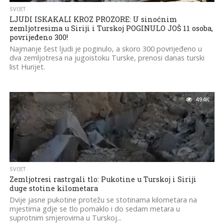
SVIJET
LJUDI ISKAKALI KROZ PROZORE: U sinoćnim
zemljotresima u Siriji i Turskoj POGINULO JOŠ 11 osoba,
povrijeđeno 300!
Najmanje šest ljudi je poginulo, a skoro 300 povrijeđeno u
dva zemljotresa na jugoistoku Turske, prenosi danas turski
list Hurijet.
49.4K
SVIJET
Zemljotresi rastrgali tlo: Pukotine u Turskoj i Siriji
duge stotine kilometara
Dvije jasne pukotine protežu se stotinama kilometara na
mjestima gdje se tlo pomaklo i do sedam metara u
suprotnim smjerovima u Turskoj...