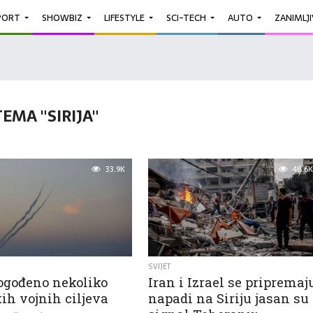
PORT
SHOWBIZ
LIFESTYLE
SCI-TECH
AUTO
ZANIMLJ
TEMA "SIRIJA"
33.9K
48.6K
SVIJET
Pogođeno nekoliko
Iran i Izrael se pripremaj
kih vojnih ciljeva
napadi na Siriju jasan su