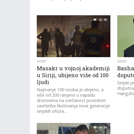
42.9K
SVIJET
SVIJET
Masakr u vojnoj akademiji
Basha
u Siriji, ubijeno više od 100
doput
ljudi
Sirijski
doputova
Najmanje 100 osoba je ubijeno, a
Hangzhou
više od 200 ranjeno u napadu
dronovima na svečanost povodom
završetka školovanja nove generacije
sirijskih oficira...
64.9K