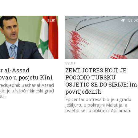
35.1K
132.0K
SVIJET
r al-Assad
ZEMLJOTRES KOJI JE
ovao u posjetu Kini
POGODIO TURSKU
OSJETIO SE DO SIRIJE: Im
 predsjednik Bashar al-Assad
o je u istočni kineski grad
povrijeđenih!
...
Epicentar potresa bio je u gradu
Ješiljurtu u pokrajini Malatija, a
osjetio se i u pokrajini Adijaman.