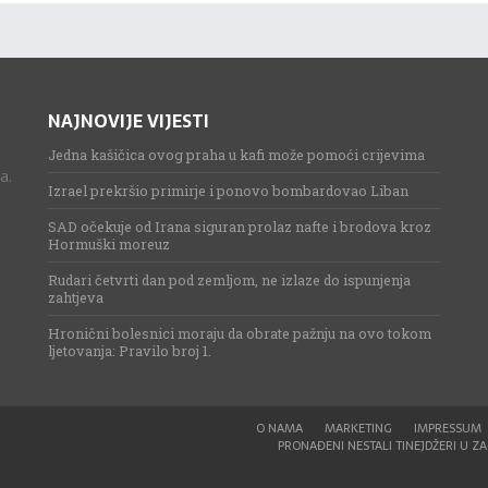
NAJNOVIJE VIJESTI
Jedna kašičica ovog praha u kafi može pomoći crijevima
a.
Izrael prekršio primirje i ponovo bombardovao Liban
SAD očekuje od Irana siguran prolaz nafte i brodova kroz
Hormuški moreuz
Rudari četvrti dan pod zemljom, ne izlaze do ispunjenja
zahtjeva
Hronični bolesnici moraju da obrate pažnju na ovo tokom
ljetovanja: Pravilo broj 1.
O NAMA
MARKETING
IMPRESSUM
PRONAĐENI NESTALI TINEJDŽERI U ZAG