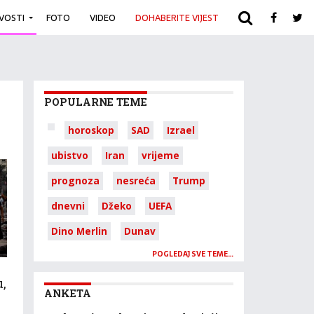
IVOSTI
FOTO
VIDEO
DOHABERITE VIJEST
ARHIVA
POPULARNE TEME
horoskop
SAD
Izrael
ubistvo
Iran
vrijeme
prognoza
nesreća
Trump
dnevni
Džeko
UEFA
Dino Merlin
Dunav
POGLEDAJ SVE TEME…
u,
ANKETA