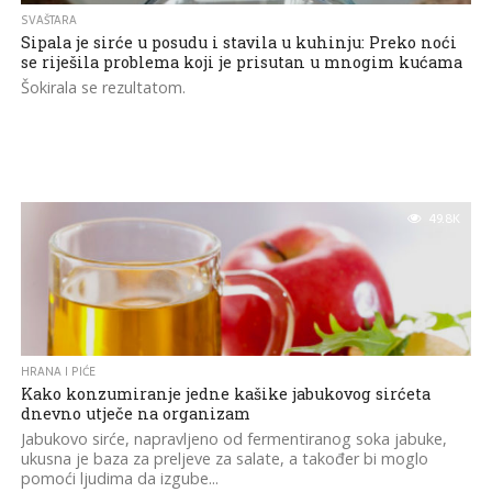
SVAŠTARA
Sipala je sirće u posudu i stavila u kuhinju: Preko noći
se riješila problema koji je prisutan u mnogim kućama
Šokirala se rezultatom.
49.8K
HRANA I PIĆE
Kako konzumiranje jedne kašike jabukovog sirćeta
dnevno utječe na organizam
Jabukovo sirće, napravljeno od fermentiranog soka jabuke,
ukusna je baza za preljeve za salate, a također bi moglo
pomoći ljudima da izgube...