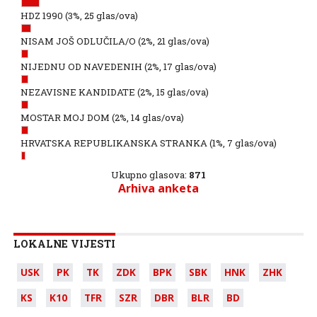
HDZ 1990
(3%, 25 glas/ova)
NISAM JOŠ ODLUČILA/O
(2%, 21 glas/ova)
NIJEDNU OD NAVEDENIH
(2%, 17 glas/ova)
NEZAVISNE KANDIDATE
(2%, 15 glas/ova)
MOSTAR MOJ DOM
(2%, 14 glas/ova)
HRVATSKA REPUBLIKANSKA STRANKA
(1%, 7 glas/ova)
Ukupno glasova:
871
Arhiva anketa
LOKALNE VIJESTI
USK
PK
TK
ZDK
BPK
SBK
HNK
ZHK
KS
K10
TFR
SZR
DBR
BLR
BD