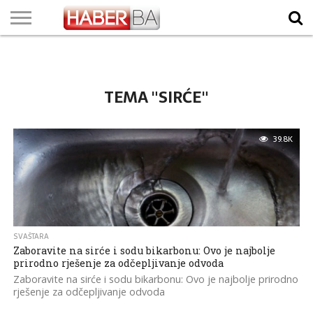
VIJESTI
BIZNIS
SPORT
SHOWBIZ
LIFESTYLE
SCI-
AUTO
ZANIMLJIVOSTI
FOTO
VIDEO
TV
VREMENSKA
STANJE NA
KURSNA
O
MARKETING
IMPRESSUM
KONTAKT
TECH
PROGRAM
PROGNOZA
PUTEVIMA
LISTA
NAMA
TEMA "SIRĆE"
39.8K
SVAŠTARA
Zaboravite na sirće i sodu bikarbonu: Ovo je najbolje
prirodno rješenje za odčepljivanje odvoda
Zaboravite na sirće i sodu bikarbonu: Ovo je najbolje prirodno
rješenje za odčepljivanje odvoda