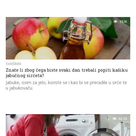
35.1K
SVAŠTARA
Znate li zbog čega biste svaki dan trebali popiti kašiku
jabučnog sirćeta?
Jabuke, osim za jelo, koriste se i kao bi se preradile u sirće te
u jabukovaču.
32.7K