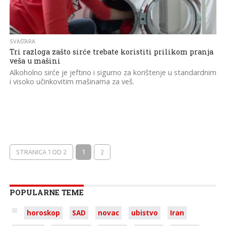
SVAŠTARA
Tri razloga zašto sirće trebate koristiti prilikom pranja
veša u mašini
Alkoholno sirće je jeftino i sigurno za korištenje u standardnim
i visoko učinkovitim mašinama za veš.
STRANICA 1 OD 2
1
2
POPULARNE TEME
horoskop
SAD
novac
ubistvo
Iran