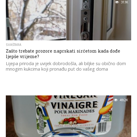
31.1K
SVAŠTARA
Zašto trebate prozore naprskati sirćetom kada dođe
ljepše vrijeme?
Lijepa priroda je uvijek dobrodošla, ali biljke su obično dom
mnogim kukcima koji pronađu put do vašeg doma
49.2K