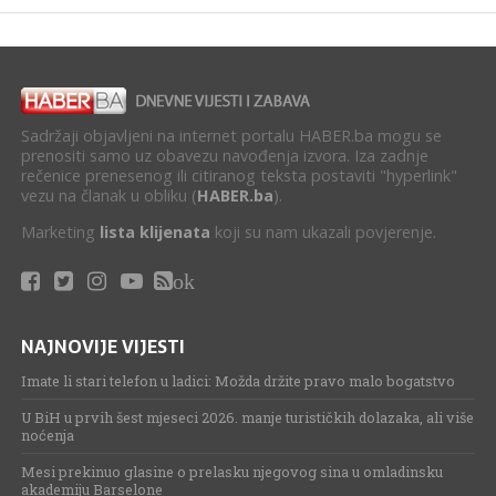
Sadržaji objavljeni na internet portalu HABER.ba mogu se
prenositi samo uz obavezu navođenja izvora. Iza zadnje
rečenice prenesenog ili citiranog teksta postaviti "hyperlink"
vezu na članak u obliku (
HABER.ba
).
Marketing
lista klijenata
koji su nam ukazali povjerenje.
ok
NAJNOVIJE VIJESTI
Imate li stari telefon u ladici: Možda držite pravo malo bogatstvo
U BiH u prvih šest mjeseci 2026. manje turističkih dolazaka, ali više
noćenja
Mesi prekinuo glasine o prelasku njegovog sina u omladinsku
akademiju Barselone