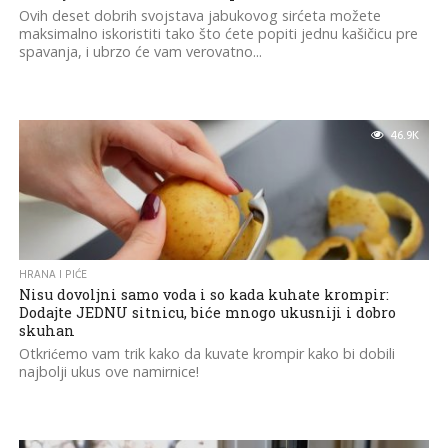
Ovih deset dobrih svojstava jabukovog sirćeta možete
maksimalno iskoristiti tako što ćete popiti jednu kašičicu pre
spavanja, i ubrzo će vam verovatno...
46.9K
HRANA I PIĆE
Nisu dovoljni samo voda i so kada kuhate krompir:
Dodajte JEDNU sitnicu, biće mnogo ukusniji i dobro
skuhan
Otkrićemo vam trik kako da kuvate krompir kako bi dobili
najbolji ukus ove namirnice!