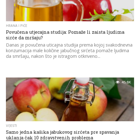
HRANA I PIĆE
Povučena utjecajna studija: Pomaže li zaista ljudima
sirće da mršaju?
Danas je povučena uticajna studija prema kojoj svakodnevna
konzumacija male količine jabučnog sirćeta pomaže ljudima
da smršaju, nakon što je istragom otkriveno...
45.8K
VIJESTI
Samo jedna kašika jabukovog sirćeta pre spavanja
uklanja čak 10 zdravstvenih problema