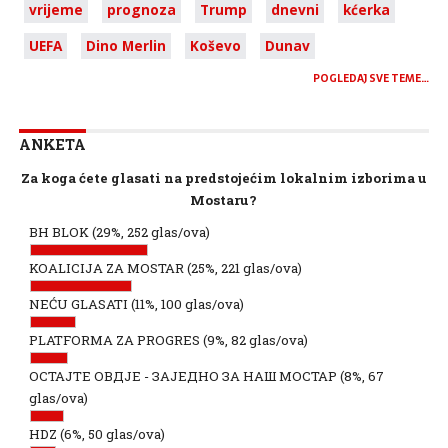
vrijeme
prognoza
Trump
dnevni
kćerka
UEFA
Dino Merlin
Koševo
Dunav
POGLEDAJ SVE TEME…
ANKETA
Za koga ćete glasati na predstojećim lokalnim izborima u
Mostaru?
BH BLOK
(29%, 252 glas/ova)
KOALICIJA ZA MOSTAR
(25%, 221 glas/ova)
NEĆU GLASATI
(11%, 100 glas/ova)
PLATFORMA ZA PROGRES
(9%, 82 glas/ova)
ОСТАЈТЕ ОВДЈЕ - ЗАЈЕДНО ЗА НАШ МОСТАР
(8%, 67
glas/ova)
HDZ
(6%, 50 glas/ova)