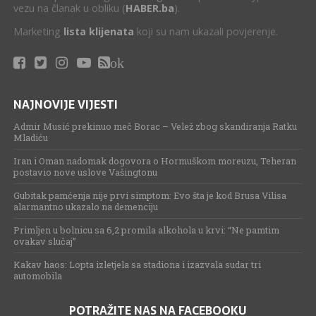
vezu na članak u obliku (
HABER.ba
).
Marketing
lista klijenata
koji su nam ukazali povjerenje.
ok
NAJNOVIJE VIJESTI
Admir Musić prekinuo meč Borac – Velež zbog skandiranja Ratku
Mladiću
Iran i Oman nadomak dogovora o Hormuškom moreuzu, Teheran
postavio nove uslove Vašingtonu
Gubitak pamćenja nije prvi simptom: Evo šta je kod Brusa Vilisa
alarmantno ukazalo na demenciju
Primljen u bolnicu sa 6,2 promila alkohola u krvi: “Ne pamtim
ovakav slučaj”
Kakav haos: Lopta izletjela sa stadiona i izazvala sudar tri
automobila
POTRAŽITE NAS NA FACEBOOKU