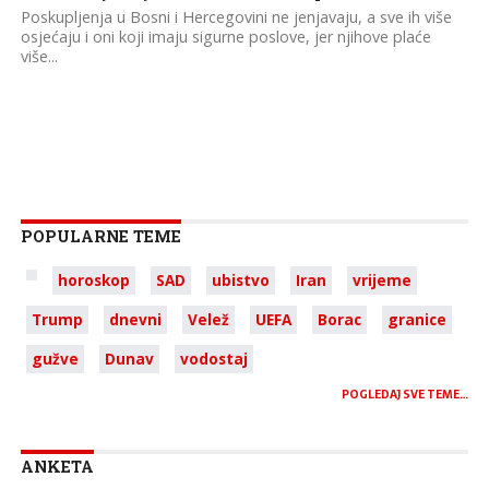
Poskupljenja u Bosni i Hercegovini ne jenjavaju, a sve ih više
osjećaju i oni koji imaju sigurne poslove, jer njihove plaće
više...
POPULARNE TEME
horoskop
SAD
ubistvo
Iran
vrijeme
Trump
dnevni
Velež
UEFA
Borac
granice
gužve
Dunav
vodostaj
POGLEDAJ SVE TEME…
ANKETA