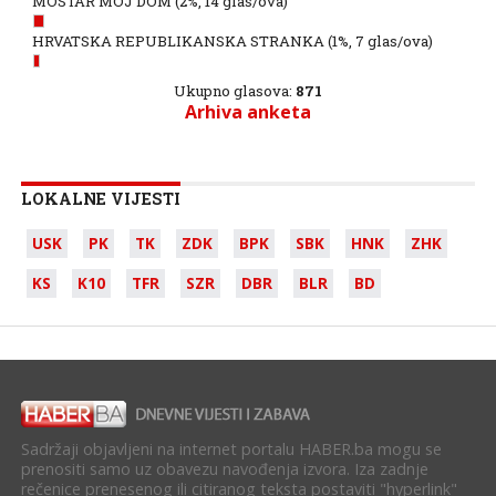
MOSTAR MOJ DOM
(2%, 14 glas/ova)
HRVATSKA REPUBLIKANSKA STRANKA
(1%, 7 glas/ova)
Ukupno glasova:
871
Arhiva anketa
LOKALNE VIJESTI
USK
PK
TK
ZDK
BPK
SBK
HNK
ZHK
KS
K10
TFR
SZR
DBR
BLR
BD
Sadržaji objavljeni na internet portalu HABER.ba mogu se
prenositi samo uz obavezu navođenja izvora. Iza zadnje
rečenice prenesenog ili citiranog teksta postaviti "hyperlink"