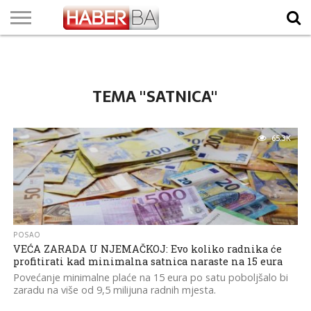
VIJESTI
BIZNIS
SPORT
SHOWBIZ
LIFESTYLE
SCI-
AUTO
ZANIMLJIVOSTI
FOTO
VIDEO
TV
VREMENSKA
STANJE NA
KURSNA
O
MARKETING
IMPRESSUM
KONTAKT
TECH
PROGRAM
PROGNOZA
PUTEVIMA
LISTA
NAMA
TEMA "SATNICA"
65.3K
POSAO
VEĆA ZARADA U NJEMAČKOJ: Evo koliko radnika će
profitirati kad minimalna satnica naraste na 15 eura
Povećanje minimalne plaće na 15 eura po satu poboljšalo bi
zaradu na više od 9,5 milijuna radnih mjesta.