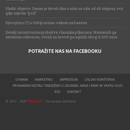
Sladić objavio: Danas je deveti dan u nizu sa više od 40 stepeni, evo
gdje najviše “prži”
Djevojčicu (7) u Srbiji usisao vakum na bazenu
Detalji monstruoznog ubistva vlasnika piljarnica: Namamili ga
intimnim odnosom, vezali za krevet pa ugušili zbog 11.000 eura
POTRAŽITE NAS NA FACEBOOKU
O NAMA
MARKETING
IMPRESSUM
USLOVI KORIŠTENJA
PRONAĐENI NESTALI TINEJDŽERI U ZAGREBU: MAJA I EMIR SE VRATILI KUĆI
RSS
KONTAKT
© 2012 - 2020 "
NMS.ba
" - Sva prava zadržana.