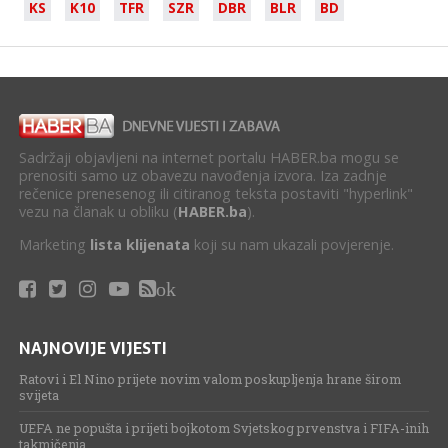
KS
K10
TFR
SZR
DBR
BLR
BD
Sadržaji objavljeni na internet portalu HABER.ba mogu se
prenositi samo uz obavezu navođenja izvora. Iza zadnje
rečenice prenesenog ili citiranog teksta postaviti "hyperlink"
vezu na članak u obliku (
HABER.ba
).
Marketing
lista klijenata
koji su nam ukazali povjerenje.
ok
NAJNOVIJE VIJESTI
Ratovi i El Nino prijete novim valom poskupljenja hrane širom
svijeta
UEFA ne popušta i prijeti bojkotom Svjetskog prvenstva i FIFA-inih
takmičenja