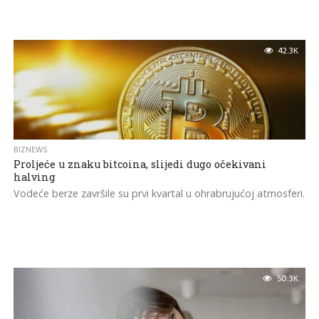
42.3K
BIZNEWS
Proljeće u znaku bitcoina, slijedi dugo očekivani
halving
Vodeće berze završile su prvi kvartal u ohrabrujućoj atmosferi.
50.3K