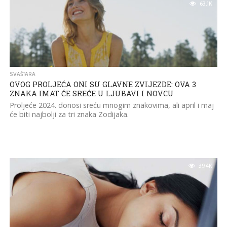
63.1K
SVAŠTARA
OVOG PROLJEĆA ONI SU GLAVNE ZVIJEZDE: OVA 3
ZNAKA IMAT ĆE SREĆE U LJUBAVI I NOVCU
Proljeće 2024. donosi sreću mnogim znakovima, ali april i maj
će biti najbolji za tri znaka Zodijaka.
39.4K