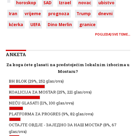
horoskop
SAD
Izrael
novac
ubistvo
Iran
vrijeme
prognoza
Trump
dnevni
kćerka
UEFA
Dino Merlin
granice
POGLEDAJ SVE TEME…
ANKETA
Za koga ćete glasati na predstojećim lokalnim izborima u
Mostaru?
BH BLOK
(29%, 252 glas/ova)
KOALICIJA ZA MOSTAR
(25%, 221 glas/ova)
NEĆU GLASATI
(11%, 100 glas/ova)
PLATFORMA ZA PROGRES
(9%, 82 glas/ova)
ОСТАЈТЕ ОВДЈЕ - ЗАЈЕДНО ЗА НАШ МОСТАР
(8%, 67
glas/ova)