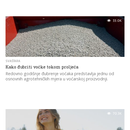
33.0K
SVAŠTARA
Kako đubriti voćke tokom proljeća
Redovno godišnje đubrenje voćaka predstavlja jednu od
osnovnih agrotehničkih mjera u voćarskoj proizvodnji.
70.3K