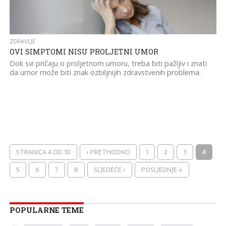
ZDRAVLJE
OVI SIMPTOMI NISU PROLJETNI UMOR
Dok svi pričaju o proljetnom umoru, treba biti pažljiv i znati
da umor može biti znak ozbiljnijih zdravstvenih problema.
STRANICA 4 OD 10
‹ PRETHODNO
1
2
3
4
5
6
7
8
SLJEDEĆE ›
POSLJEDNJE »
POPULARNE TEME