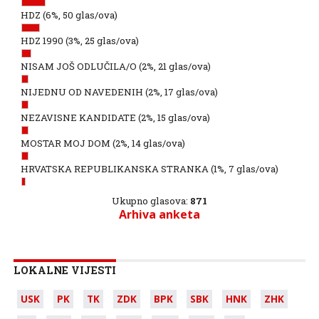
HDZ
(6%, 50 glas/ova)
HDZ 1990
(3%, 25 glas/ova)
NISAM JOŠ ODLUČILA/O
(2%, 21 glas/ova)
NIJEDNU OD NAVEDENIH
(2%, 17 glas/ova)
NEZAVISNE KANDIDATE
(2%, 15 glas/ova)
MOSTAR MOJ DOM
(2%, 14 glas/ova)
HRVATSKA REPUBLIKANSKA STRANKA
(1%, 7 glas/ova)
Ukupno glasova:
871
Arhiva anketa
LOKALNE VIJESTI
USK
PK
TK
ZDK
BPK
SBK
HNK
ZHK