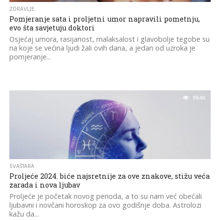
ZDRAVLJE
Pomjeranje sata i proljetni umor napravili pometnju,
evo šta savjetuju doktori
Osjećaj umora, rasijanost, malaksalost i glavobolje tegobe su
na koje se većina ljudi žali ovih dana, a jedan od uzroka je
pomjeranje...
99.4K
SVAŠTARA
Proljeće 2024. biće najsretnije za ove znakove, stižu veća
zarada i nova ljubav
Proljeće je početak novog perioda, a to su nam već obećali
ljubavni i novčani horoskop za ovo godišnje doba. Astrolozi
kažu da...