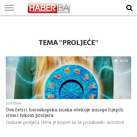
VIJESTI
BIZNIS
SPORT
SHOWBIZ
LIFESTYLE
SCI-
AUTO
ZANIMLJIVOSTI
FOTO
VIDEO
TV
VREMENSKA
STANJE NA
KURSNA
O
MARKETING
IMPRESSUM
KONTAKT
TECH
PROGRAM
PROGNOZA
PUTEVIMA
LISTA
NAMA
TEMA "PROLJEĆE"
49.7K
SVAŠTARA
Ova četiri horoskopska znaka očekuje mnogo lijepih
stvari tokom proljeća
Dolazak proljeća tema je kojom su se pozabavili i astrolozi