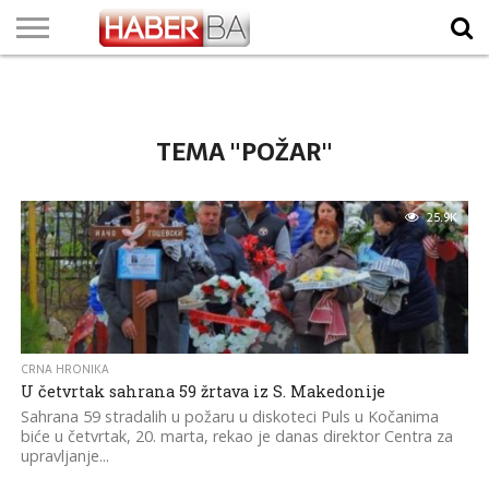
VIJESTI
BIZNIS
SPORT
SHOWBIZ
LIFESTYLE
SCI-
AUTO
ZANIMLJIVOSTI
FOTO
VIDEO
TV
VREMENSKA
STANJE NA
KURSNA
O
MARKETING
IMPRESSUM
KONTAKT
TECH
PROGRAM
PROGNOZA
PUTEVIMA
LISTA
NAMA
TEMA "POŽAR"
25.9K
CRNA HRONIKA
U četvrtak sahrana 59 žrtava iz S. Makedonije
Sahrana 59 stradalih u požaru u diskoteci Puls u Kočanima
biće u četvrtak, 20. marta, rekao je danas direktor Centra za
upravljanje...