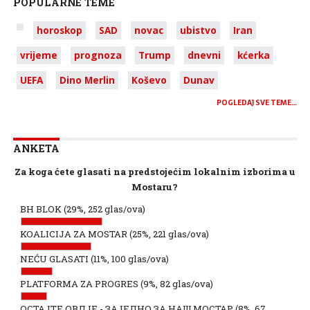
POPULARNE TEME
horoskop
SAD
novac
ubistvo
Iran
vrijeme
prognoza
Trump
dnevni
kćerka
UEFA
Dino Merlin
Koševo
Dunav
POGLEDAJ SVE TEME…
ANKETA
Za koga ćete glasati na predstojećim lokalnim izborima u
Mostaru?
BH BLOK
(29%, 252 glas/ova)
KOALICIJA ZA MOSTAR
(25%, 221 glas/ova)
NEĆU GLASATI
(11%, 100 glas/ova)
PLATFORMA ZA PROGRES
(9%, 82 glas/ova)
ОСТАЈТЕ ОВДЈЕ - ЗАЈЕДНО ЗА НАШ МОСТАР
(8%, 67