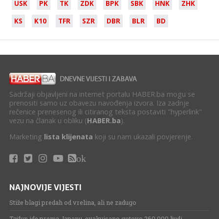
USK
PK
TK
ZDK
BPK
SBK
HNK
ZHK
KS
K10
TFR
SZR
DBR
BLR
BD
Sadržaji objavljeni na internet portalu HABER.ba mogu se
prenositi samo uz obavezu navođenja izvora. Iza zadnje
rečenice prenesenog ili citiranog teksta postaviti "hyperlink"
vezu na članak u obliku (
HABER.ba
).
Marketing
lista klijenata
koji su nam ukazali povjerenje.
ok
NAJNOVIJE VIJESTI
Stiže blagi predah od vrelina, ali ne zadugo
Tajfun ide prema Japanu, evakuisano gotovo 260.000 ljudi