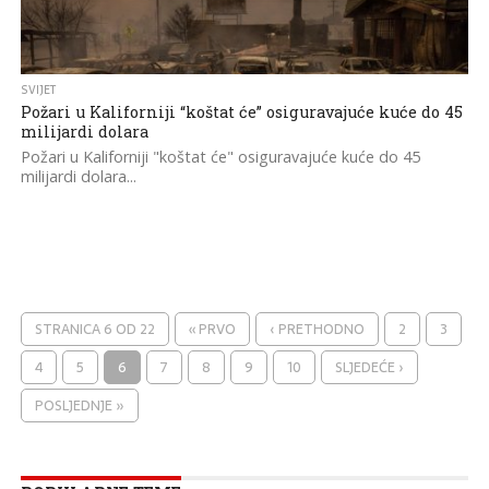
SVIJET
Požari u Kaliforniji “koštat će” osiguravajuće kuće do 45
milijardi dolara
Požari u Kaliforniji "koštat će" osiguravajuće kuće do 45
milijardi dolara...
STRANICA 6 OD 22
« PRVO
‹ PRETHODNO
2
3
4
5
6
7
8
9
10
SLJEDEĆE ›
POSLJEDNJE »