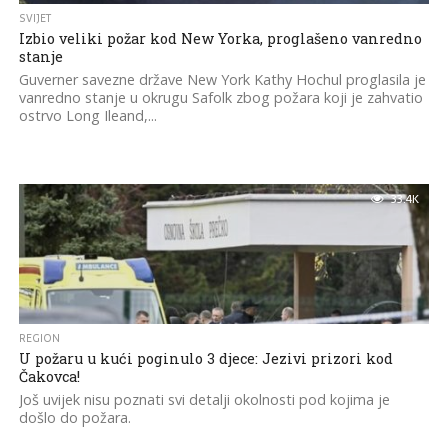
SVIJET
Izbio veliki požar kod New Yorka, proglašeno vanredno
stanje
Guverner savezne države New York Kathy Hochul proglasila je
vanredno stanje u okrugu Safolk zbog požara koji je zahvatio
ostrvo Long Ileand,...
33.4K
REGION
U požaru u kući poginulo 3 djece: Jezivi prizori kod
Čakovca!
Još uvijek nisu poznati svi detalji okolnosti pod kojima je
došlo do požara.