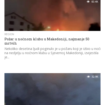
83.4K
REGION
Požar u noćnom klubu u Makedoniji, najmanje 50
mrtvih
Nekoliko desetina ljudi poginulo je u požaru koji je izbio u noći
na nedjelju u noćnom klubu u Sjevernoj Makedoniji, izvijestila
je...
32.9K