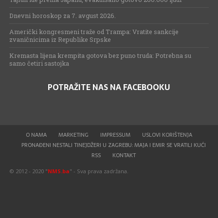
Dnevni horoskop za 7. avgust 2026.
Američki kongresmeni traže od Trampa: Vratite sankcije
zvaničnicima iz Republike Srpske
Kremasta lijena krempita gotova bez puno truda: Potrebna su
samo četiri sastojka
POTRAŽITE NAS NA FACEBOOKU
O NAMA
MARKETING
IMPRESSUM
USLOVI KORIŠTENJA
PRONAĐENI NESTALI TINEJDŽERI U ZAGREBU: MAJA I EMIR SE VRATILI KUĆI
RSS
KONTAKT
© 2012 - 2020 "
NMS.ba
" - Sva prava zadržana.